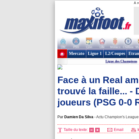
A r
OM
PSG
Lyon
Lille
Monaco
Chelsea
Ma
+ de clubs
Mercato
Ligue 1
L2/Coupes
Etran
Ligue des Champions
Face à un Real amo
trouvé la faille...
joueurs (PSG 0-0 
Par
Damien Da Silva
-
Actu Champion's League, 
Taille du texte:
Email
I