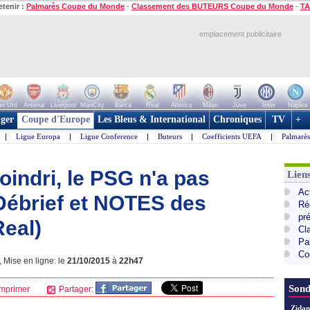
etenir :
Palmarès Coupe du Monde
-
Classement des BUTEURS Coupe du Monde
-
TA
emplacement publicitaire
n Utd
Arsenal
Liverpool
ManCity
Barca
Real
Atletico
Milan
Juve
Inter
Naples
ger
Coupe d'Europe
Les Bleus & International
Chroniques
TV
+
|
Ligue Europa
|
Ligue Conference
|
Buteurs
|
Coefficients UEFA
|
Palmarè
indri, le PSG n'a pas
Lie
Ac
 - Débrief et NOTES des
Ré
pr
Real)
Cl
Pa
Co
Mise en ligne: le
21/10/2015
à
22h47
Sond
mprimer
Partager:
Zidan