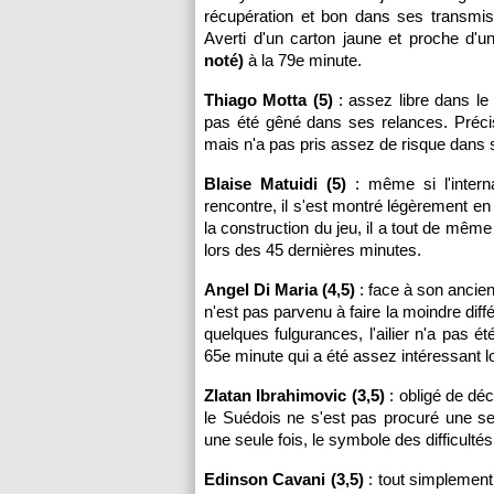
récupération et bon dans ses transmiss
Averti d'un carton jaune et proche d'u
noté)
à la 79e minute.
Thiago Motta (5)
: assez libre dans le 
pas été gêné dans ses relances. Précis 
mais n'a pas pris assez de risque dans 
Blaise Matuidi (5)
: même si l'interna
rencontre, il s'est montré légèrement 
la construction du jeu, il a tout de même
lors des 45 dernières minutes.
Angel Di Maria (4,5)
: face à son ancienn
n'est pas parvenu à faire la moindre diff
quelques fulgurances, l'ailier n'a pas
65e minute qui a été assez intéressant l
Zlatan Ibrahimovic (3,5)
: obligé de déc
le Suédois ne s'est pas procuré une seu
une seule fois, le symbole des difficulté
Edinson Cavani (3,5)
: tout simplement 