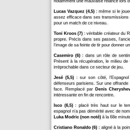
notamment une mauvaise relance lors du
Lucas Vazquez (4,5)
: même si le joueu
assez efficace dans ses transmissions
pour un match de ce niveau.
Toni Kroos (7)
: véritable créateur du R
propre. Précis dans ses passes, l'anci
l'image de sa feinte de tir pour donner 
Casemiro (6)
: dans un rôle de sentine
Présent à la récupération, le milieu de 
irréprochable dans ce secteur de jeu.
Jesé (5,5)
: sur son côté, l'Espagnol
défenseurs parisiens. Sur une offrande 
face. Remplacé par
Denis Cheryshev
intéressante en fin de rencontre.
Isco (6,5)
: placé très haut sur le ter
espagnol n'a pas démérité avec de nom
Luka Modric (non noté)
à la 68e minute
Cristiano Ronaldo (6)
: aligné à la poi