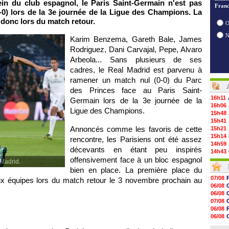
n du club espagnol, le Paris Saint-Germain n'est pas
Franc
-0) lors de la 3e journée de la Ligue des Champions. La
 donc lors du match retour.
O
Karim Benzema, Gareth Bale, James
Rodriguez, Dani Carvajal, Pepe, Alvaro
Arbeola... Sans plusieurs de ses
cadres, le Real Madrid est parvenu à
ramener un match nul (0-0) du Parc
des Princes face au Paris Saint-
16h11
Germain lors de la 3e journée de la
16h06
Ligue des Champions.
15h48
15h41
Annoncés comme les favoris de cette
15h21
15h14
rencontre, les Parisiens ont été assez
14h59
décevants en étant peu inspirés
14h43
offensivement face à un bloc espagnol
14h14
 Madrid.
13h59
bien en place. La première place du
13h55
07/08
x équipes lors du match retour le 3 novembre prochain au
13h48
06/08
13h30
06/08
12h49
07/08
12h22
06/08
12h00
06/08
11h46
06/08
11h20