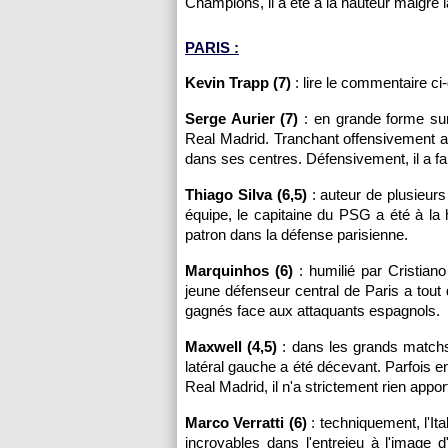
Champions, il a été à la hauteur malgré l
PARIS :
Kevin Trapp (7)
: lire le commentaire ci
Serge Aurier (7)
: en grande forme sur 
Real Madrid. Tranchant offensivement a
dans ses centres. Défensivement, il a fa
Thiago Silva (6,5)
: auteur de plusieurs
équipe, le capitaine du PSG a été à la
patron dans la défense parisienne.
Marquinhos (6)
: humilié par Cristian
jeune défenseur central de Paris a to
gagnés face aux attaquants espagnols.
Maxwell (4,5)
: dans les grands matchs,
latéral gauche a été décevant. Parfois en
Real Madrid, il n'a strictement rien appo
Marco Verratti (6)
: techniquement, l'It
incroyables dans l'entrejeu à l'image 