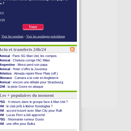
e ?
UI
NON
Voter
Voir les resultats
-
Voir les sondages précédents
Actu et transferts 24h/24
Amical
: Paris SG-Man Utd, les compos
Amical
: Chelsea corrige l'AC Milan
Argentine
: Messi perd son papa
Amical
: l'Inter s'offre la Juventus
Atletico
: Almada rejoint River Plate (off.)
Monaco
: Camara a la cote en Angleterre
Amical
: encore une défaite pour Strasbourg
OM
: la piste Goore en attaque
PSG
: ça négocie avec le Barça pour Torres
Les + populaires du moment
Amical
: Rennes s'incline contre Brentford
Arsenal
: c'est signé pour Guimaraes (officiel)
PSG
: 4 retours dans le groupe face à Man Utd ?
Amical
: Le Mans concède un nul
OM
: le club prêt à libérer Kondogbia ?
Real
: Mourinho durcit les règles
OM
: accord trouvé avec Man City pour Rulli
Amical
: Toulouse s'incline lourdement
OM
: Lucas Perri a été approché
OM
: Benatia et la "médiocrité" dans le club
PSG
: l'étonnante rumeur Gusto
Newcastle
: Guimarães, le club se défend
OM
: une offre pour Bulka
L2
: la 1ère journée à suivre en DIRECT !
Ouganda
: Owori battu à mort à Kampala
PSG
: une deuxième offre pour Suzuki