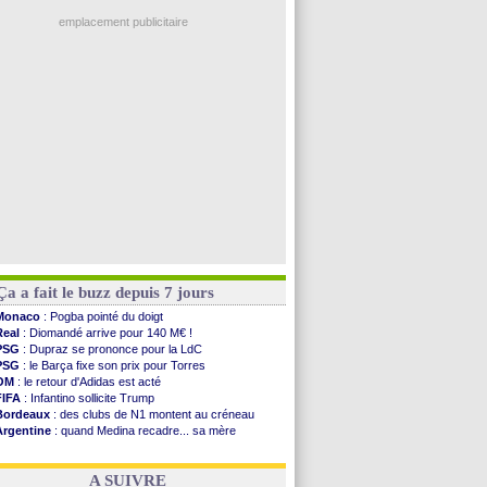
OM
: une offre refusée pour Aguerd
PSG
: le groupe pour le match face à Man Utd
emplacement publicitaire
OM
: le jour où tout a basculé pour Benatia
Heracles
: Reine-Adélaïde, le sort s'acharne...
Monaco
: Mawissa a gravement blessé Uche
OM
: accord avec la Real Sociedad pour Aguerd
Barça
: Araujo va partir en prêt à Liverpool
Voir les brèves précédentes
Ça a fait le buzz depuis 7 jours
Monaco
: Pogba pointé du doigt
Real
: Diomandé arrive pour 140 M€ !
PSG
: Dupraz se prononce pour la LdC
PSG
: le Barça fixe son prix pour Torres
OM
: le retour d'Adidas est acté
FIFA
: Infantino sollicite Trump
Bordeaux
: des clubs de N1 montent au créneau
Argentine
: quand Medina recadre... sa mère
Real
: le démenti de Leipzig pour Diomandé
OM
: Paixão attire un 2e club anglais
A SUIVRE