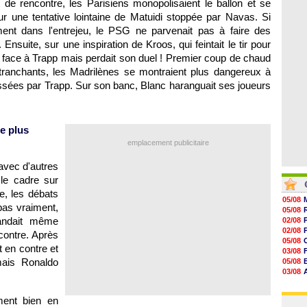
de rencontre, les Parisiens monopolisaient le ballon et se
06/08
10h49
ur une tentative lointaine de Matuidi stoppée par Navas. Si
10h32
ement dans l'entrejeu, le PSG ne parvenait pas à faire des
10h10
09h49
 Ensuite, sur une inspiration de Kroos, qui feintait le tir pour
09h35
l face à Trapp mais perdait son duel ! Premier coup de chaud
09h08
 tranchants, les Madrilènes se montraient plus dangereux à
ssées par Trapp. Sur son banc, Blanc haranguait ses joueurs
e plus
emplacement publicitaire
 avec d'autres
le cadre sur
e, les débats
05/08
 pas vraiment,
05/08
andait même
02/08
02/08
contre. Après
05/08
 en contre et
03/08
ais Ronaldo
05/08
03/08
03/08
03/08
ment bien en