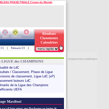
BLEAU PHASE FINALE Coupe du Monde
Résultats
Bayern
Dortmund
Classements
Calendriers
s C1
|
Palmarès C3
|
emplacement publicitaire
ns LIGUE des CHAMPIONS
tualité de LdC
sultats / Classement, Phase de Ligue
évisions de classement, Ligue LdC (xP)
assement buteurs LdC
lmarès de la Ligue des Champions
efficients UEFA
age Maxifoot
e va t-il faire mieux que Deschamps en équipe de