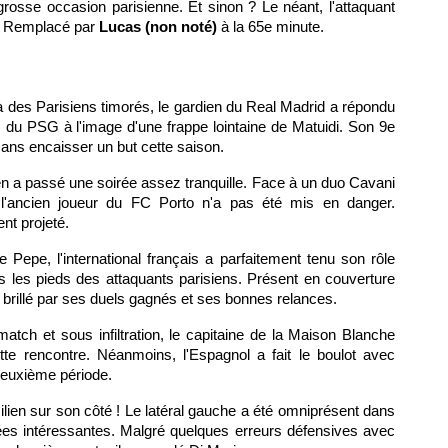
grosse occasion parisienne. Et sinon ? Le néant, l'attaquant
e. Remplacé par
Lucas (non noté)
à la 65e minute.
 des Parisiens timorés, le gardien du Real Madrid a répondu
s du PSG à l'image d'une frappe lointaine de Matuidi. Son 9e
ans encaisser un but cette saison.
lien a passé une soirée assez tranquille. Face à un duo Cavani
 l'ancien joueur du FC Porto n'a pas été mis en danger.
nt projeté.
 Pepe, l'international français a parfaitement tenu son rôle
s les pieds des attaquants parisiens. Présent en couverture
a brillé par ses duels gagnés et ses bonnes relances.
match et sous infiltration, le capitaine de la Maison Blanche
tte rencontre. Néanmoins, l'Espagnol a fait le boulot avec
deuxième période.
ésilien sur son côté ! Le latéral gauche a été omniprésent dans
es intéressantes. Malgré quelques erreurs défensives avec