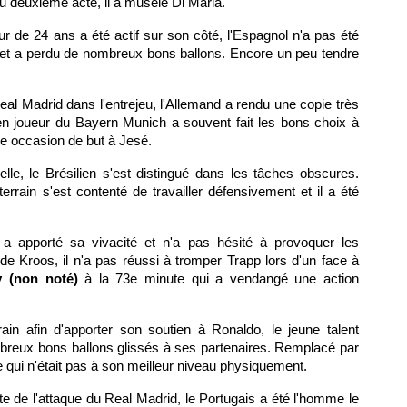
 deuxième acte, il a muselé Di Maria.
r de 24 ans a été actif sur son côté, l'Espagnol n'a pas été
 et a perdu de nombreux bons ballons. Encore un peu tendre
eal Madrid dans l'entrejeu, l'Allemand a rendu une copie très
en joueur du Bayern Munich a souvent fait les bons choix à
une occasion de but à Jesé.
lle, le Brésilien s'est distingué dans les tâches obscures.
terrain s'est contenté de travailler défensivement et il a été
 a apporté sa vivacité et n'a pas hésité à provoquer les
de Kroos, il n'a pas réussi à tromper Trapp lors d'un face à
 (non noté)
à la 73e minute qui a vendangé une action
rain afin d'apporter son soutien à Ronaldo, le jeune talent
breux bons ballons glissés à ses partenaires. Remplacé par
 qui n'était pas à son meilleur niveau physiquement.
nte de l'attaque du Real Madrid, le Portugais a été l'homme le