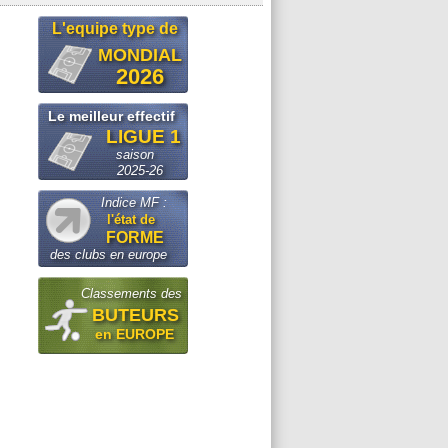
L'equipe type de
MONDIAL
2026
Le meilleur effectif
LIGUE 1
saison
2025-26
Indice MF :
l'état de
FORME
des clubs en europe
Classements des
BUTEURS
en EUROPE