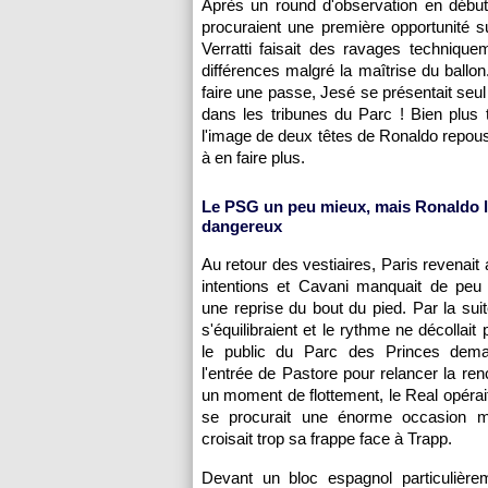
Après un round d'observation en début 
procuraient une première opportunité s
Verratti faisait des ravages techniqu
différences malgré la maîtrise du ballon.
faire une passe, Jesé se présentait seu
dans les tribunes du Parc ! Bien plus
l'image de deux têtes de Ronaldo repou
à en faire plus.
Le PSG un peu mieux, mais Ronaldo l
dangereux
Au retour des vestiaires, Paris revenait
intentions et Cavani manquait de peu 
une reprise du bout du pied. Par la suit
s'équilibraient et le rythme ne décollait
le public du Parc des Princes dem
l'entrée de Pastore pour relancer la ren
un moment de flottement, le Real opérait
se procurait une énorme occasion m
croisait trop sa frappe face à Trapp.
Devant un bloc espagnol particulière