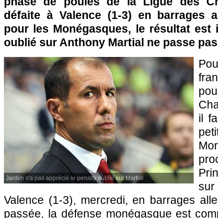
phase de poules de la Ligue des C
défaite à Valence (1-3) en barrages al
pour les Monégasques, le résultat est i
oublié sur Anthony Martial ne passe pas
Pou
fra
pou
Cha
il 
pet
Mo
pro
Pri
Jardim n'a pas apprécié le penalty oublié sur Martial
sur
Valence (1-3), mercredi, en barrages aller
passée, la défense monégasque est com