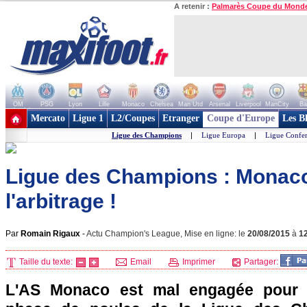
A retenir :
Palmarès Coupe du Mond
OM
PSG
Lyon
Lille
Monaco
Chelsea
Man Utd
Arsenal
Liverpool
ManCity
Ba
+ de clubs
Mercato
Ligue 1
L2/Coupes
Etranger
Coupe d'Europe
Les B
Ligue des Champions
|
Ligue Europa
|
Ligue Confe
Ligue des Champions : Monaco
l'arbitrage !
Par
Romain Rigaux
-
Actu Champion's League, Mise en ligne: le
20/08/2015
à
1
Taille du texte:
Email
Imprimer
Partager:
L'AS Monaco est mal engagée pour s