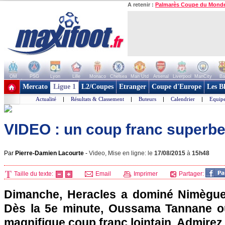
A retenir :
Palmarès Coupe du Mond
OM
PSG
Lyon
Lille
Monaco
Chelsea
Man Utd
Arsenal
Liverpool
ManCity
Ba
+ de clubs
Mercato
Ligue 1
L2/Coupes
Etranger
Coupe d'Europe
Les B
Actualité
|
Résultats & Classement
|
Buteurs
|
Calendrier
|
Equipe
VIDEO : un coup franc superb
Par
Pierre-Damien Lacourte
-
Video, Mise en ligne: le
17/08/2015
à
15h48
Taille du texte:
Email
Imprimer
Partager:
Dimanche, Heracles a dominé Nimègue
Dès la 5e minute, Oussama Tannane ou
magnifique coup franc lointain. Admirez