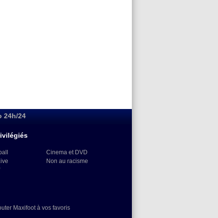
o 24h/24
ivilégiés
ball
Cinema et DVD
Live
Non au racisme
)
outer Maxifoot à vos favoris