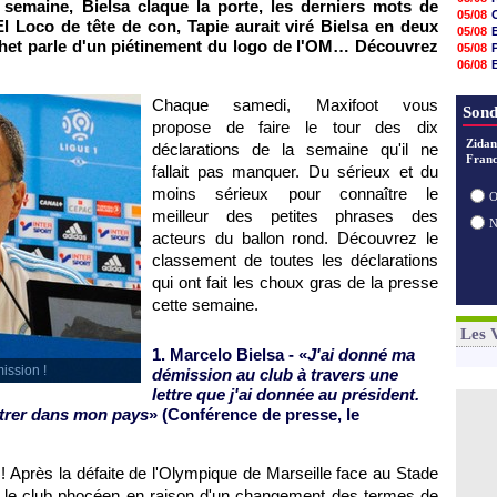
semaine, Bielsa claque la porte, les derniers mots de
20h47
05/08
 El Loco de tête de con, Tapie aurait viré Bielsa en deux
20h30
05/08
20h18
het parle d'un piétinement du logo de l'OM… Découvrez
05/08
20h04
06/08
19h47
06/08
19h34
06/08
Chaque samedi, Maxifoot vous
19h14
Sond
19h06
propose de faire le tour des dix
18h50
Zidan
déclarations de la semaine qu'il ne
18h30
Franc
fallait pas manquer. Du sérieux et du
18h20
17h58
moins sérieux pour connaître le
O
meilleur des petites phrases des
acteurs du ballon rond. Découvrez le
classement de toutes les déclarations
qui ont fait les choux gras de la presse
cette semaine.
Les 
1. Marcelo Bielsa - «
J'ai donné ma
ission !
démission au club à travers une
lettre que j'ai donnée au président.
entrer dans mon pays
» (Conférence de presse, le
 ! Après la défaite de l'Olympique de Marseille face au Stade
té le club phocéen en raison d'un changement des termes de