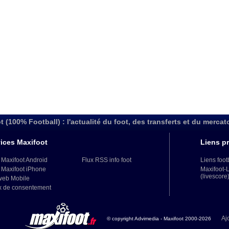
t (100% Football) : l'actualité du foot, des transferts et du mercat
ices Maxifoot
Liens pr
 Maxifoot Android
Flux RSS info foot
Liens foot
 Maxifoot iPhone
Maxifoot-
(livescore
web Mobile
x de consentement
Aj
© copyright Advimedia - Maxifoot 2000-2026