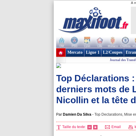
A r
OM
PSG
Lyon
Lille
Monaco
Chelsea
Ma
+ de clubs
Mercato
Ligue 1
L2/Coupes
Etran
Journal des Transf
Top Déclarations : 
derniers mots de L
Nicollin et la tête 
Par
Damien Da Silva
-
Top Declarations, Mise en
Taille du texte:
Email
I