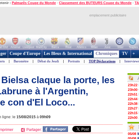
etenir :
Palmarès Coupe du Monde
-
Classement des BUTEURS Coupe du Monde
-
TA
emplacement publicitaire
n Utd
Arsenal
Liverpool
ManCity
Barca
Real
Atletico
Milan
Juve
Inter
Naples
ger
Coupe d'Europe
Les Bleus & International
Chroniques
TV
+
erts
|
Baromètre
|
Débat du Jeudi
|
Portraits
|
TOP Déclarations
|
Interview
Bielsa claque la porte, les
23h22
abrune à l'Argentin,
23h00
22h51
de con d'El Loco...
22h44
22h38
22h27
22h15
 ligne: le
15/08/2015
à
09h09
22h00
21h48
21h39
mprimer
Partager:
21h26
05/08
21h05
05/08