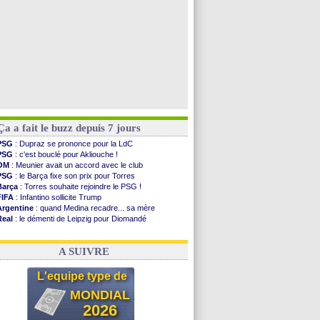
Ça a fait le buzz depuis 7 jours
PSG
: Dupraz se prononce pour la LdC
PSG
: c'est bouclé pour Akliouche !
OM
: Meunier avait un accord avec le club
PSG
: le Barça fixe son prix pour Torres
Barça
: Torres souhaite rejoindre le PSG !
FIFA
: Infantino sollicite Trump
Argentine
: quand Medina recadre... sa mère
Real
: le démenti de Leipzig pour Diomandé
OM
: Paixão attire un 2e club anglais
FIFA
: le conseiller d'Infantino démissionne !
A SUIVRE
L'equipe type de
MONDIAL
2026