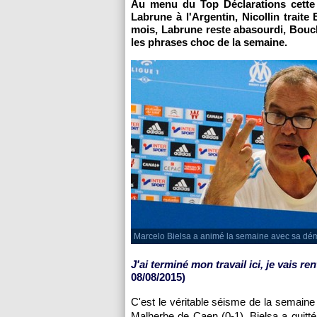
Au menu du Top Déclarations cette 
Labrune à l'Argentin, Nicollin traite
mois, Labrune reste abasourdi, Bouc
les phrases choc de la semaine.
Marcelo Bielsa a animé la semaine avec sa dém
J'ai terminé mon travail ici, je vais r
08/08/2015)
C'est le véritable séisme de la semaine
Malherbe de Caen (0-1), Bielsa a quit