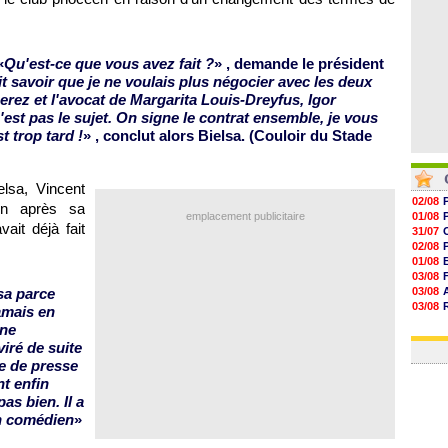
«
Qu'est-ce que vous avez fait ?
» , demande le président
it savoir que je ne voulais plus négocier avec les deux
Perez et l'avocat de Margarita Louis-Dreyfus, Igor
'est pas le sujet. On signe le contrat ensemble, je vous
t trop tard !
» , conclut alors Bielsa. (Couloir du Stade
elsa, Vincent
02/08
tin après sa
emplacement publicitaire
01/08
ait déjà fait
31/07
02/08
01/08
03/08
sa parce
03/08
03/08
jamais en
03/08
 ne
31/07
viré de suite
e de presse
nt enfin
as bien. Il a
on comédien
»