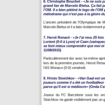
6. Christophe Bouchet - «
Je ne suis p
grand fan de Marcelo Bielsa. Ça fait p
l'OM. Il a bien piétiné le logo de l'O
mélodrame qui n'est pas à la gloire 
L'ancien président de l'Olympique de M
Marcelo Bielsa et il a bien évidemment pr
7. Hervé Renard - «
Je l'ai revu 25 foi
Lorient (0-0 à Lyon) et Caen (vainqueur
se font mieux comprendre que moi et qu
11/08/2015)
Particulièrement dur avec lui-même aprè
lors de la première journée, Hervé Renard
l'AS Monaco (0-0) vendredi.
8. Hristo Stoichkov - «
Van Gaal est un
joueurs comme il a été un footballeur m
parce qu'il est si médiocre
» (Onda Cer
Joueur du FC Barcelone sous les ord
Stoichkov ne garde visiblement pas un g