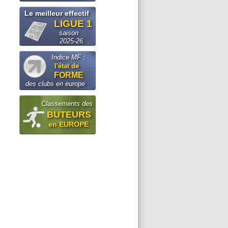
Le meilleur effectif
LIGUE 1
saison
2025-26
Indice MF :
l'état de
FORME
des clubs en europe
Classements des
BUTEURS
en EUROPE