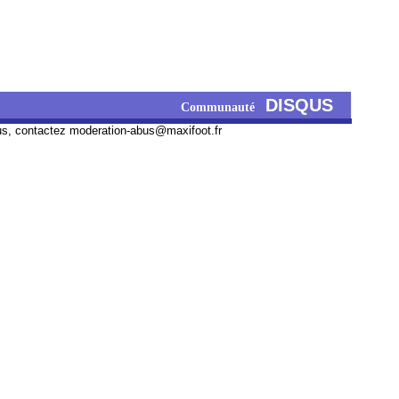
DISQUS
Communauté
us, contactez
moderation-abus@maxifoot.fr