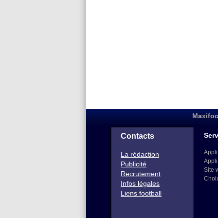
Maxifoo
Serv
Contacts
Appli
La rédaction
Appli
Publicité
Site 
Recrutement
Choi
Infos légales
Liens football