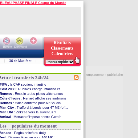
BLEAU PHASE FINALE Coupe du Monde
Résultats
Bayern
Dortmund
Classements
Calendriers
s
|
36 de Maxifoot
|
emplacement publicitaire
Actu et transferts 24h/24
FIFA
: la CAF soutient Infantino
CdM 2030
: Rubiales charge Infantino et ...
Rennes
: Embolo a des pistes alléchantes
Côte d'Ivoire
: Renard affiche ses ambitions
Rennes
: Haise confirme pour Aït Boudlal
Man City
: Trafford à Leeds pour 47 M€ (off...
Man Utd
: Zirkzee vers la Juventus ?
Amical
: Monaco s'impose contre Getafe
Nantes
: Der Zakarian et sa relation avec Kita
Les + populaires du moment
OM
: le club prêt à libérer Kondogbia ?
Monaco
: le message touchant d'Akliouche
Monaco
: Pogba pointé du doigt
FIFA
: Tebas en remet une couche
Real
: Diomandé arrive pour 140 M€ !