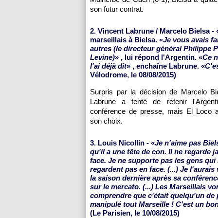
son futur contrat.
2. Vincent Labrune / Marcelo Bielsa - 
marseillais à Bielsa. «
Je vous avais fa
autres (le directeur général Philippe 
Levine)
» , lui répond l'Argentin. «
Ce n
l'ai déjà dit
» , enchaîne Labrune. «
C'es
Vélodrome, le 08/08/2015)
Surpris par la décision de Marcelo Bi
Labrune a tenté de retenir l'Argen
conférence de presse, mais El Loco av
son choix.
3. Louis Nicollin - «
Je n'aime pas Biel
qu'il a une tête de con. Il ne regarde 
face. Je ne supporte pas les gens qui
regardent pas en face. (...) Je l'aurais 
la saison dernière après sa conférenc
sur le mercato. (...) Les Marseillais vo
comprendre que c'était quelqu'un de p
manipulé tout Marseille ! C'est un b
(Le Parisien, le 10/08/2015)