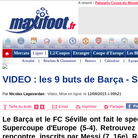
A retenir :
Palmarès Coupe du Mond
OM
PSG
Lyon
Lille
Monaco
Chelsea
Man Utd
Arsenal
Liverpool
ManCity
Ba
+ de clubs
Mercato
Ligue 1
L2/Coupes
Etranger
Coupe d'Europe
Les B
Actualité
|
Résultats & Classement
|
Buteurs
|
Calendrier
|
Equipe
VIDEO : les 9 buts de Barça - Sé
Par
Nicolas Lagavardan
-
Video, Mise en ligne: le
12/08/2015
à
09h21
Taille du texte:
Email
Imprimer
Partager:
Le Barça et le FC Séville ont fait le sp
Supercoupe d'Europe (5-4). Retrouvez 
rencontre, inscrits par Messi (7, 16e), 