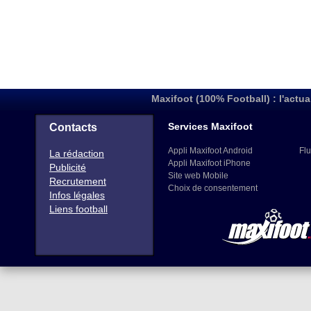
Maxifoot (100% Football) : l'actua
Services Maxifoot
Contacts
Appli Maxifoot Android
Flu
La rédaction
Appli Maxifoot iPhone
Publicité
Site web Mobile
Recrutement
Choix de consentement
Infos légales
Liens football