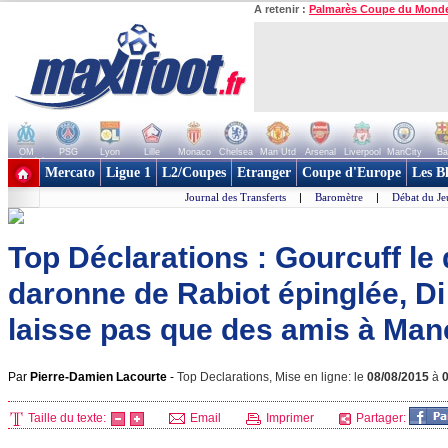
A retenir :
Palmarès Coupe du Mond
OM
PSG
Lyon
Lille
Monaco
Chelsea
Man Utd
Arsenal
Liverpool
ManCity
Ba
+ de clubs
Mercato
Ligue 1
L2/Coupes
Etranger
Coupe d'Europe
Les B
Journal des Transferts
|
Baromètre
|
Débat du Je
Top Déclarations : Gourcuff le d
daronne de Rabiot épinglée, Di
laisse pas que des amis à Manc
Par
Pierre-Damien Lacourte
-
Top Declarations, Mise en ligne: le
08/08/2015
à
Taille du texte:
Email
Imprimer
Partager: