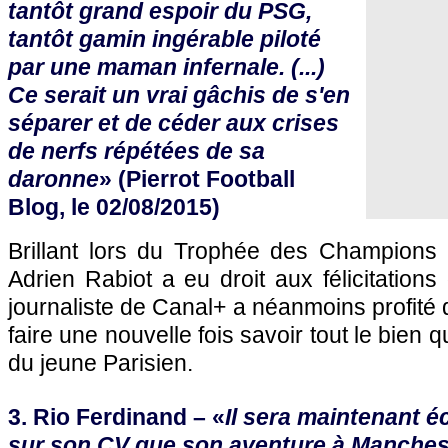
tantôt grand espoir du PSG,
tantôt gamin ingérable piloté
par une maman infernale. (...)
Ce serait un vrai gâchis de s'en
séparer et de céder aux crises
de nerfs répétées de sa
daronne
» (Pierrot Football
Blog, le 02/08/2015)
Brillant lors du Trophée des Champions 
Adrien Rabiot a eu droit aux félicitation
journaliste de Canal+ a néanmoins profité
faire une nouvelle fois savoir tout le bien q
du jeune Parisien.
3. Rio Ferdinand – «
Il sera maintenant é
sur son CV que son aventure à Manchest