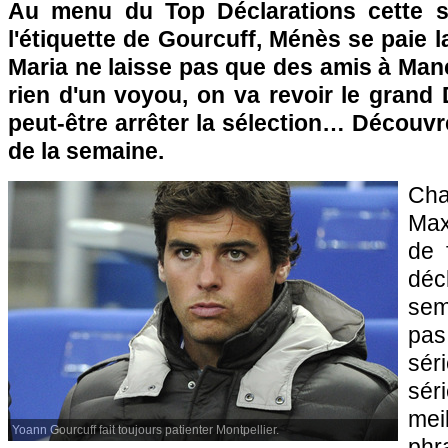
Au menu du Top Déclarations cette s
l'étiquette de Gourcuff, Ménès se paie l
Maria ne laisse pas que des amis à Man
rien d'un voyou, on va revoir le grand 
peut-être arrêter la sélection… Découv
de la semaine.
Ch
Max
de 
dé
sem
pa
sé
sér
mei
Yoann Gourcuff fait toujours patienter Montpellier.
phr