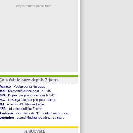
OM
: Côme pousse pour Gouiri
Amical
: Angers fait tomber Lorient
emplacement publicitaire
Amical
: le Paris FC corrigé par Mayence
Amical
: Rennes encore battu par Brentford
Amical
: Paris SG 1-1 Man Utd (fini)
Barça
: De Jong menacé par l’arrivée de...
Atletico
: Simeone ferme la porte pour Alvarez
Voir les brèves précédentes
Ça a fait le buzz depuis 7 jours
Monaco
: Pogba pointé du doigt
Real
: Diomandé arrive pour 140 M€ !
PSG
: Dupraz se prononce pour la LdC
PSG
: le Barça fixe son prix pour Torres
OM
: le retour d'Adidas est acté
FIFA
: Infantino sollicite Trump
Bordeaux
: des clubs de N1 montent au créneau
Argentine
: quand Medina recadre... sa mère
Real
: le démenti de Leipzig pour Diomandé
OM
: le club prêt à libérer Kondogbia ?
A SUIVRE