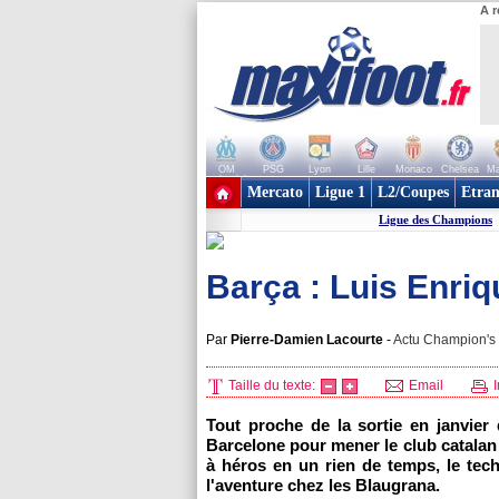
A r
OM
PSG
Lyon
Lille
Monaco
Chelsea
Ma
+ de clubs
Mercato
Ligue 1
L2/Coupes
Etran
Ligue des Champions
Barça : Luis Enriq
Par
Pierre-Damien Lacourte
-
Actu Champion's 
Taille du texte:
Email
I
Tout proche de la sortie en janvier
Barcelone pour mener le club catalan 
à héros en un rien de temps, le tech
l'aventure chez les Blaugrana.