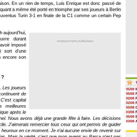
08/08
aison. En un rien de temps, Luis Enrique est donc passé de
19h37
aquant a même été porté en triomphe par ses joueurs à Berlin
19h12
19h03
 Juventus Turin 3-1 en finale de la C1 comme un certain Pep
18h52
18h41
18h23
 aujourd'hui,
euvre durant
emplacement publicitaire
 avoir imposé
ui sort d'une
s encore son
 ?
. Les joueurs
05/08
 continuent de
05/08
02/08
C'est capital
02/08
 meilleures
05/08
ique après le
03/08
05/08
el. Nous avons déjà une grande fête à faire. Les décisions
03/08
icile. J'aimerais remercier tous ceux qui ont permis de guider
03/08
e heureux en ce moment. Je n'ai aucune envie de revenir sur
06/08
ias. Mais la vérité, c'est que mon avenir au Barça n'est pas