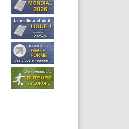
MONDIAL
2026
Le meilleur effectif
LIGUE 1
saison
2025-26
Indice MF :
l'état de
FORME
des clubs en europe
Classements des
BUTEURS
en EUROPE