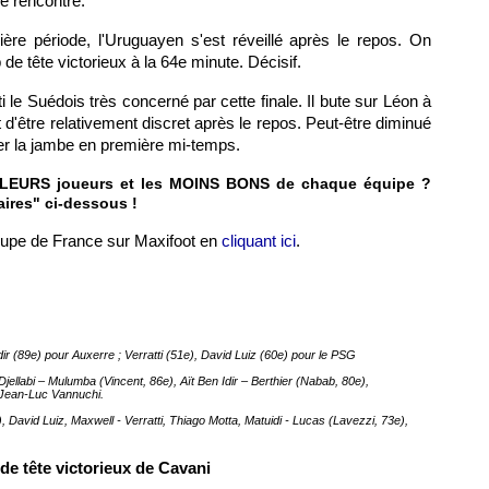
e rencontre.
ère période, l'Uruguayen s'est réveillé après le repos. On
 de tête victorieux à la 64e minute. Décisif.
i le Suédois très concerné par cette finale. Il bute sur Léon à
d'être relativement discret après le repos. Peut-être diminué
er la jambe en première mi-temps.
ILLEURS joueurs et les MOINS BONS de chaque équipe ?
ires" ci-dessous !
Coupe de France sur Maxifoot en
cliquant ici
.
Idir (89e) pour Auxerre ; Verratti (51e), David Luiz (60e) pour le PSG
Djellabi – Mulumba (Vincent, 86e), Aït Ben Idir – Berthier (Nabab, 80e),
: Jean-Luc Vannuchi.
, David Luiz, Maxwell - Verratti, Thiago Motta, Matuidi - Lucas (Lavezzi, 73e),
de tête victorieux de Cavani