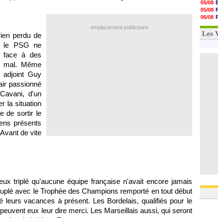
05/08
15h01
05/08
14h46
06/08
14h25
05/08
emplacement publicitaire
14h12
04/08
Les 
rien perdu de
13h51
13h29
i, le PSG ne
13h11
e face à des
12h46
ue mal. Même
12h28
12h10
 adjoint Guy
'air passionné
 Cavani, d'un
r la situation
e de sortir le
iens présents
 Avant de vite
ux triplé qu'aucune équipe française n'avait encore jamais
ruplé avec le Trophée des Champions remporté en tout début
é leurs vacances à présent. Les Bordelais, qualifiés pour le
peuvent eux leur dire merci. Les Marseillais aussi, qui seront