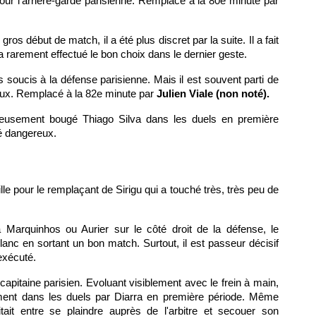
our l'arrière-garde parisienne. Remplacé à la 80e minute par
gros début de match, il a été plus discret par la suite. Il a fait
a rarement effectué le bon choix dans le dernier geste.
 soucis à la défense parisienne. Mais il est souvent parti de
reux. Remplacé à la 82e minute par
Julien Viale (non noté).
rieusement bougé Thiago Silva dans les duels en première
té dangereux.
uille pour le remplaçant de Sirigu qui a touché très, très peu de
 Marquinhos ou Aurier sur le côté droit de la défense, le
anc en sortant un bon match. Surtout, il est passeur décisif
exécuté.
capitaine parisien. Evoluant visiblement avec le frein à main,
ment dans les duels par Diarra en première période. Même
ait entre se plaindre auprès de l'arbitre et secouer son