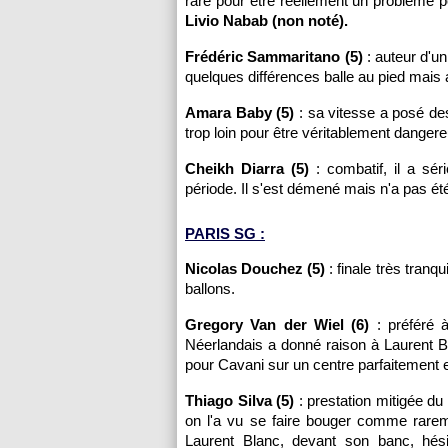
rare pour être réellement un problème p
Livio Nabab (non noté).
Frédéric Sammaritano (5)
: auteur d'un 
quelques différences balle au pied mais 
Amara Baby (5)
: sa vitesse a posé des
trop loin pour être véritablement dange
Cheikh Diarra (5)
: combatif, il a sé
période. Il s'est démené mais n'a pas é
PARIS SG :
Nicolas Douchez (5)
: finale très tranq
ballons.
Gregory Van der Wiel (6)
: préféré à
Néerlandais a donné raison à Laurent Bl
pour Cavani sur un centre parfaitement 
Thiago Silva (5)
: prestation mitigée du 
on l'a vu se faire bouger comme rare
Laurent Blanc, devant son banc, hésit