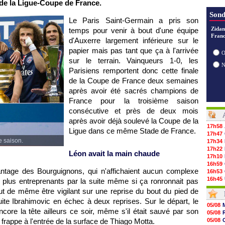
de la Ligue-Coupe de France.
Sond
Le Paris Saint-Germain a pris son
Zidan
temps pour venir à bout d'une équipe
Franc
d'Auxerre largement inférieure sur le
papier mais pas tant que ça à l'arrivée
O
sur le terrain. Vainqueurs 1-0, les
Parisiens remportent donc cette finale
de la Coupe de France deux semaines
après avoir été sacrés champions de
France pour la troisième saison
consécutive et près de deux mois
après avoir déjà soulevé la Coupe de la
17h58
Ligue dans ce même Stade de France.
17h47
e saison.
17h34
17h22
Léon avait la main chaude
17h10
16h59
antage des Bourguignons, qui n'affichaient aucun complexe
16h53
16h45
ent plus entreprenants par la suite même si ça ronronnait pas
16h34
out de même être vigilant sur une reprise du bout du pied de
16h21
uite Ibrahimovic en échec à deux reprises. Sur le départ, le
16h04
05/08
15h50
core la tête ailleurs ce soir, même s'il était sauvé par son
05/08
15h40
 frappe à l'entrée de la surface de Thiago Motta.
05/08
15h18