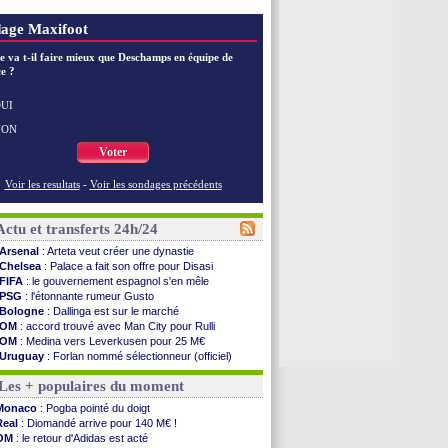
age Maxifoot
e va t-il faire mieux que Deschamps en équipe de
e ?
UI
NON
Voter
Voir les resultats
-
Voir les sondages précédents
Actu et transferts 24h/24
Arsenal
: Arteta veut créer une dynastie
Chelsea
: Palace a fait son offre pour Disasi
FIFA
: le gouvernement espagnol s'en mêle
PSG
: l'étonnante rumeur Gusto
Bologne
: Dallinga est sur le marché
OM
: accord trouvé avec Man City pour Rulli
OM
: Medina vers Leverkusen pour 25 M€
Uruguay
: Forlan nommé sélectionneur (officiel)
Séville
: Juanlu signe à Bournemouth (officiel)
Les + populaires du moment
PSG
: Ndjantou heureux d'avoir rejoué
Real
: Diomandé pour 140 M€ ! (officiel)
Monaco
: Pogba pointé du doigt
Man City
: Rodri préfère le Barça au Real !
Real
: Diomandé arrive pour 140 M€ !
Rennes
: Aït Boudlal veut rejoindre Fulham
OM
: le retour d'Adidas est acté
Aston Villa
: Liverpool cible aussi Konsa