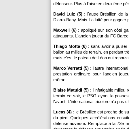
défenseur. Plus à l'aise en deuxième pér
David Luiz (5)
: l'autre Brésilien de l
Diarra-Baby. Mais il a lutté pour gagner 
Maxwell (6)
: appliqué sur son côté gau
attaquants. L'ancien joueur du FC Barcel
Thiago Motta (6)
: sans avoir à puiser d
ballon au milieu de terrain, en perdant t
mais c'est le poteau de Léon qui repouss
Marco Verratti (5)
: l'autre internationa
prestation ordinaire pour l'ancien jo
même.
Blaise Matuidi (5)
: l'infatigable milieu
terrain ce soir, le PSG ayant la posses
l'avant. L'international tricolore n'a pas
Lucas (4)
: le Brésilien est proche de s
du pied. Quelques accélérations ensuite
défense adverse. Remplacé à la 73e m