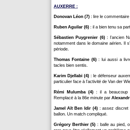
AUXERRE :
Donovan Léon (7)
: lire le commentaire
Ruben Aguilar (6)
: il a bien tenu sa pa
Sébastien Puygrenier (6)
: l'ancien N
notamment dans le domaine aérien. Il s
période.
Thomas Fontaine (6)
: lui aussi a liv
tacles bien sentis.
Karim Djellabi (4)
: le défenseur auxerro
particulier face à l'activité de Van der Wie
Rémi Mulumba (4)
: il a beaucoup d
Remplacé à la 86e minute par
Alexandr
Jamel Aït Ben Idir (4)
: assez discret 
ballon. Un match compliqué.
Grégory Berthier (5)
: balle au pied, o