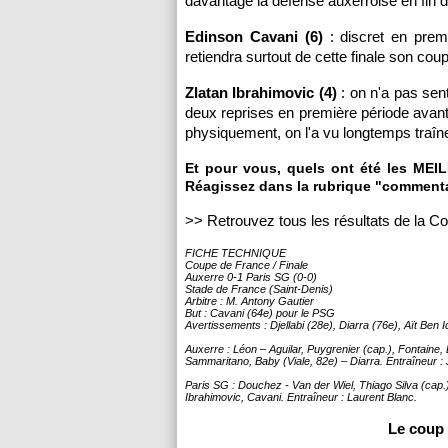
davantage la défense auxerroise en fin d
Edinson Cavani (6)
: discret en premi
retiendra surtout de cette finale son coup
Zlatan Ibrahimovic (4)
: on n'a pas sent
deux reprises en première période avant 
physiquement, on l'a vu longtemps traîn
Et pour vous, quels ont été les ME
Réagissez dans la rubrique "commenta
>> Retrouvez tous les résultats de la 
FICHE TECHNIQUE
Coupe de France / Finale
Auxerre 0-1 Paris SG (0-0)
Stade de France (Saint-Denis)
Arbitre : M. Antony Gautier
But : Cavani (64e) pour le PSG
Avertissements : Djellabi (28e), Diarra (76e), Aït Ben 
Auxerre : Léon – Aguilar, Puygrenier (cap.), Fontaine, 
Sammaritano, Baby (Viale, 82e) – Diarra. Entraîneur 
Paris SG : Douchez - Van der Wiel, Thiago Silva (cap.)
Ibrahimovic, Cavani. Entraîneur : Laurent Blanc.
Le coup 