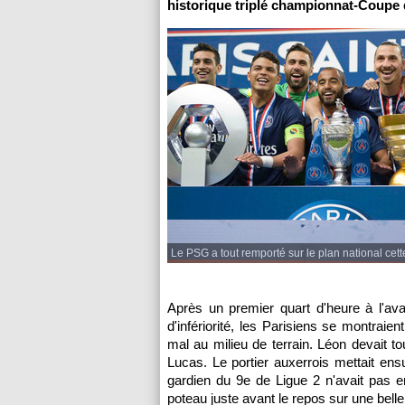
historique triplé championnat-Coupe 
Le PSG a tout remporté sur le plan national cett
Après un premier quart d'heure à l'av
d'infériorité, les Parisiens se montrai
mal au milieu de terrain. Léon devait t
Lucas. Le portier auxerrois mettait ens
gardien du 9e de Ligue 2 n'avait pas en
poteau juste avant le repos sur une belle