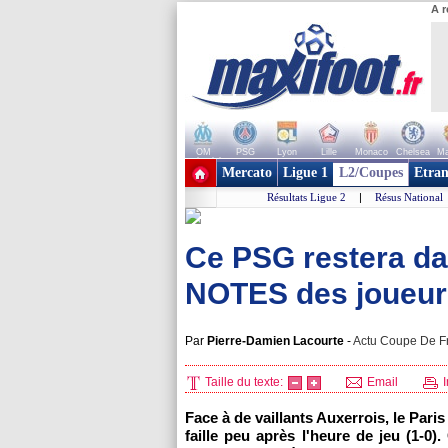
A r
OM
PSG
Lyon
Lille
Monaco
Chelsea
Ma
+ de clubs
Mercato
Ligue 1
L2/Coupes
Etran
Résultats Ligue 2
|
Résus National
Ce PSG restera dans
NOTES des joueur
Par
Pierre-Damien Lacourte
-
Actu Coupe De Fr
Taille du texte:
Email
I
Face à de vaillants Auxerrois, le Par
faille peu après l'heure de jeu (1-0)