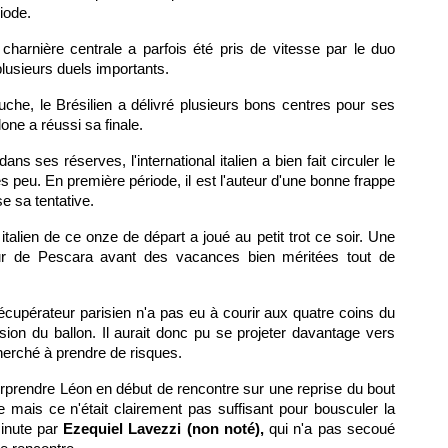
iode.
a charnière centrale a parfois été pris de vitesse par le duo
plusieurs duels importants.
che, le Brésilien a délivré plusieurs bons centres pour ses
one a réussi sa finale.
ans ses réserves, l'international italien a bien fait circuler le
rès peu. En première période, il est l'auteur d'une bonne frappe
e sa tentative.
l italien de ce onze de départ a joué au petit trot ce soir. Une
ueur de Pescara avant des vacances bien méritées tout de
 récupérateur parisien n'a pas eu à courir aux quatre coins du
sion du ballon. Il aurait donc pu se projeter davantage vers
 cherché à prendre de risques.
urprendre Léon en début de rencontre sur une reprise du bout
 mais ce n'était clairement pas suffisant pour bousculer la
inute par
Ezequiel Lavezzi (non noté),
qui n'a pas secoué