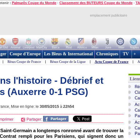
etenir :
Palmarès Coupe du Monde
-
Classement des BUTEURS Coupe du Monde
-
TA
emplacement publicitaire
n Utd
Arsenal
Liverpool
ManCity
Barca
Real
Atletico
Milan
Juve
Inter
Naples
ger
Coupe d'Europe
Les Bleus & International
Chroniques
TV
+
|
Résus Coupe de France
|
Résus Coupe de la Ligue
|
Actu Coupe de France
|
A
 l'histoire - Débrief et
Lien
Ré
s (Auxerre 0-1 PSG)
Cl
Ca
Ac
ance, Mise en ligne: le
30/05/2015
à
22h54
Ca
Pa
mprimer
Partager:
Ac
Ca
is Saint-Germain a longtemps ronronné avant de trouver la
Pa
. Contrat rempli pour les Parisiens, qui signent donc un