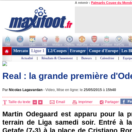
A retenir :
Palmarès Coupe du Mond
OM
PSG
Lyon
Lille
Monaco
Chelsea
Man Utd
Arsenal
Liverpool
ManCity
Ba
+ de clubs
Mercato
Ligue 1
L2/Coupes
Etranger
Coupe d'Europe
Les B
Actualité
|
Résultats & Classement
|
Buteurs
|
Calendrier
|
Equipe
Real : la grande première d'O
Par
Nicolas Lagavardan
-
Video, Mise en ligne: le
25/05/2015
à
15h40
Taille du texte:
Email
Imprimer
Partager:
Martin Odegaard est apparu pour la p
terrain de Liga samedi soir. Entré à l
Getafe (7-3) à la place de Cristiano Ron