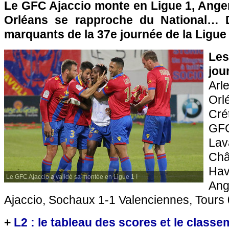
Le GFC Ajaccio monte en Ligue 1, Anger
Orléans se rapproche du National… D
marquants de la 37e journée de la Ligue 
Les
jou
Ar
Orl
Crét
GFC
La
Ch
Ha
Le GFC Ajaccio a validé sa montée en Ligue 1 !
Ang
Ajaccio, Sochaux 1-1 Valenciennes, Tours 
+
L2 : le tableau des scores et le class