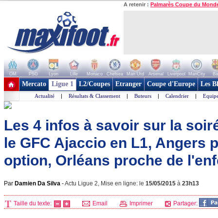
A retenir :
Palmarès Coupe du Mond
OM
PSG
Lyon
Lille
Monaco
Chelsea
Man Utd
Arsenal
Liverpool
ManCity
Ba
+ de clubs
Mercato
Ligue 1
L2/Coupes
Etranger
Coupe d'Europe
Les B
Actualité
|
Résultats & Classement
|
Buteurs
|
Calendrier
|
Equipe
Les 4 infos à savoir sur la soir
le GFC Ajaccio en L1, Angers 
option, Orléans proche de l'enfe
Par
Damien Da Silva
-
Actu Ligue 2, Mise en ligne: le
15/05/2015
à
23h13
Taille du texte:
Email
Imprimer
Partager: