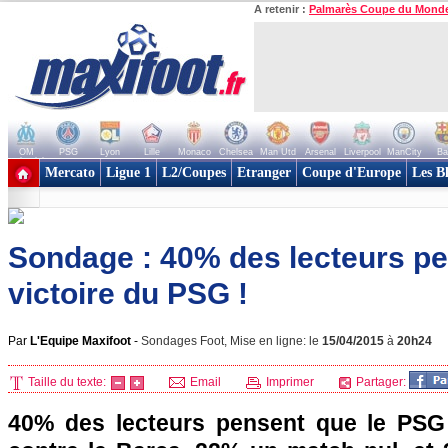
A retenir :
Palmarès Coupe du Mond
OM
PSG
Lyon
Lille
Monaco
Chelsea
Man Utd
Arsenal
Liverpool
ManCity
Ba
+ de clubs
Mercato
Ligue 1
L2/Coupes
Etranger
Coupe d'Europe
Les B
Sondage : 40% des lecteurs pe
victoire du PSG !
Par
L'Equipe Maxifoot
-
Sondages Foot, Mise en ligne: le
15/04/2015
à
20h24
Taille du texte:
Email
Imprimer
Partager:
40% des lecteurs pensent que le PSG 