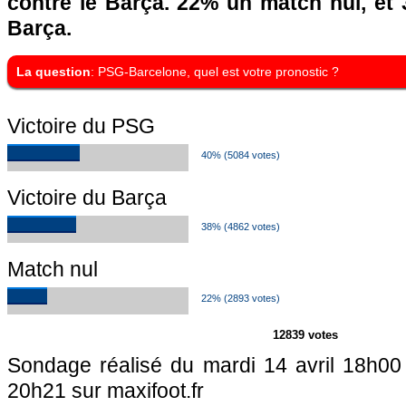
contre le Barça. 22% un match nul, et 
Barça.
La question
: PSG-Barcelone, quel est votre pronostic ?
Victoire du PSG
40% (5084 votes)
Victoire du Barça
38% (4862 votes)
Match nul
22% (2893 votes)
12839 votes
Sondage réalisé du mardi 14 avril 18h00 
20h21 sur maxifoot.fr