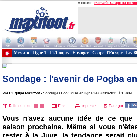
A retenir :
Palmarès Coupe du Mond
OM
PSG
Lyon
Lille
Monaco
Chelsea
Man Utd
Arsenal
Liverpool
ManCity
Ba
+ de clubs
Mercato
Ligue 1
L2/Coupes
Etranger
Coupe d'Europe
Les B
Sondage : l'avenir de Pogba en
Par
L'Equipe Maxifoot
-
Sondages Foot, Mise en ligne: le
08/04/2015
à
10h04
Taille du texte:
Email
Imprimer
Partager:
Vous n'avez aucune idée de ce que 
saison prochaine. Même si vous n'ête
rester à la Juve, la tendance serait pl