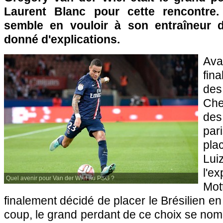
Laurent Blanc pour cette rencontre. 
semble en vouloir à son entraîneur d
donné d'explications.
Ava
fin
des
Che
des
par
pl
Lui
l'e
Quel avenir pour Van der Wiel au PSG ?
Mot
finalement décidé de placer le Brésilien e
coup, le grand perdant de ce choix se no