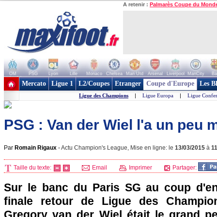
A retenir :
Palmarès Coupe du Mond
OM
PSG
Lyon
Lille
Monaco
Chelsea
Man Utd
Arsenal
Liverpool
ManCity
Ba
+ de clubs
Mercato
Ligue 1
L2/Coupes
Etranger
Coupe d'Europe
Les B
Ligue des Champions
|
Ligue Europa
|
Ligue Confe
PSG : Van der Wiel l'a un peu m
Par
Romain Rigaux
-
Actu Champion's League, Mise en ligne: le
13/03/2015
à
1
Taille du texte:
Email
Imprimer
Partager:
Sur le banc du Paris SG au coup d'en
finale retour de Ligue des Champio
Gregory van der Wiel était le grand p