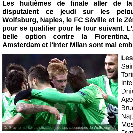
Les huitièmes de finale aller de l
disputaient ce jeudi sur les pelo
Wolfsburg, Naples, le FC Séville et le Zé
pour se qualifier pour le tour suivant. 
belle option contre la Fiorentina,
Amsterdam et l'Inter Milan sont mal em
Les
Sai
Tor
I
Dn
Aj
Bru
Na
Mo
De Bruyne mérite les félicitations de ses coéquipiers de Wolfsburg
Dyn