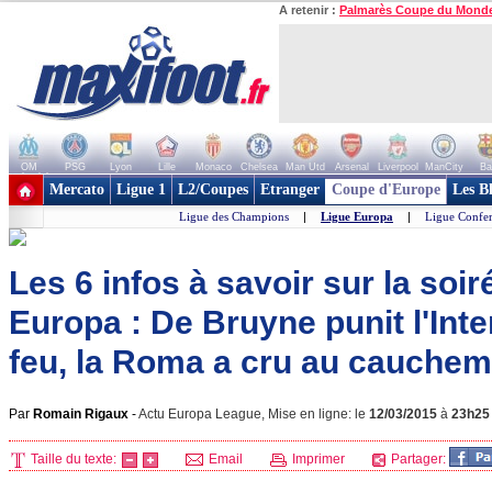
A retenir :
Palmarès Coupe du Mond
OM
PSG
Lyon
Lille
Monaco
Chelsea
Man Utd
Arsenal
Liverpool
ManCity
Ba
+ de clubs
Mercato
Ligue 1
L2/Coupes
Etranger
Coupe d'Europe
Les B
Ligue des Champions
|
Ligue Europa
|
Ligue Confe
Les 6 infos à savoir sur la soi
Europa : De Bruyne punit l'Inte
feu, la Roma a cru au cauchema
Par
Romain Rigaux
-
Actu Europa League, Mise en ligne: le
12/03/2015
à
23h25
Taille du texte:
Email
Imprimer
Partager: