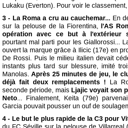
Lukaku (Everton). Pour voir le classement
3 - La Roma a cru au cauchemar...
En dé
sur la pelouse de la Fiorentina,
l'AS Rom
opération avec ce but à l'extérieur 
pourtant mal parti pour les Giallorossi... L
ouvert la marque grâce à Ilicic (17e) en pro
De Rossi. Puis le milieu italien devait cé
instants plus tard sur blessure, imité tr
Manolas.
Après 25 minutes de jeu, le cl
déjà fait deux remplacements !
La Ro
seconde période, mais
Ljajic voyait son 
Neto
... Finalement, Keita (79e) parvena
Garcia pouvait pousser un ouf de soulage
4 - Le but le plus rapide de la C3 pour Vi
du FC Séville sur la pelouse de Villarreal 