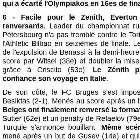
qui a écarté l'Olympiakos en 16es de fin
6 - Facile pour le Zenith, Everto
renversants.
Leader du championnat russ
Pétersbourg n'a pas tremblé contre le Tor
l'Athletic Bilbao en seizièmes de finale. 
de l'expulsion de Benassi à la demi-heure 
score par Witsel (38e) et doubler la mis
grâce à Criscito (53e).
Le Zénith p
confiance son voyage en Italie
.
De son côté, le FC Bruges s'est impos
Besiktas (2-1). Menés au score après un 
Belges ont finalement renversé la forma
Sutter (62e) et un penalty de Refaelov (79
Turquie s'annonce bouillant.
Même scén
mené après un but de Gusev (14e) et qui 