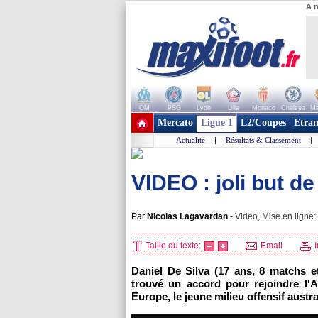
A r
OM
PSG
Lyon
Lille
Monaco
Chelsea
Ma
+ de clubs
Mercato
Ligue 1
L2/Coupes
Etran
Actualité
|
Résultats & Classement
|
VIDEO : joli but d
Par
Nicolas Lagavardan
-
Video, Mise en ligne:
Taille du texte:
Email
I
Daniel De Silva (17 ans, 8 matchs e
trouvé un accord pour rejoindre l'
Europe, le jeune milieu offensif aust