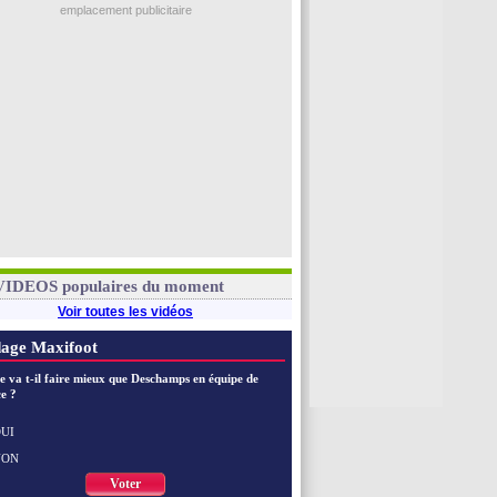
emplacement publicitaire
VIDEOS populaires du moment
Voir toutes les vidéos
age Maxifoot
e va t-il faire mieux que Deschamps en équipe de
e ?
UI
NON
Voter