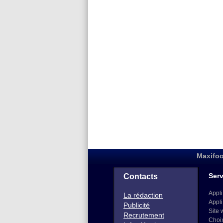
Maxifoo
Serv
Contacts
Appli
La rédaction
Appli
Publicité
Site 
Recrutement
Choi