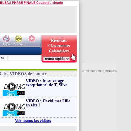
BLEAU PHASE FINALE Coupe du Monde
Résultats
Bayern
Dortmund
Classements
Calendriers
ubs
|
emplacement publicitaire
5 des VIDEOS de l'année
VIDEO : le sauvetage
exceptionnel de T. Silva
20/11
VIDEO : David met Lille
en tête !
20/11
Voir toutes les vidéos