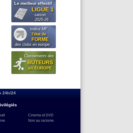
Le meilleur effectif
LIGUE 1
saison
2025-26
Indice MF :
l'état de
FORME
des clubs en europe
Classements des
BUTEURS
en EUROPE
o 24h/24
ivilégiés
ball
Cinema et DVD
Live
Non au racisme
)