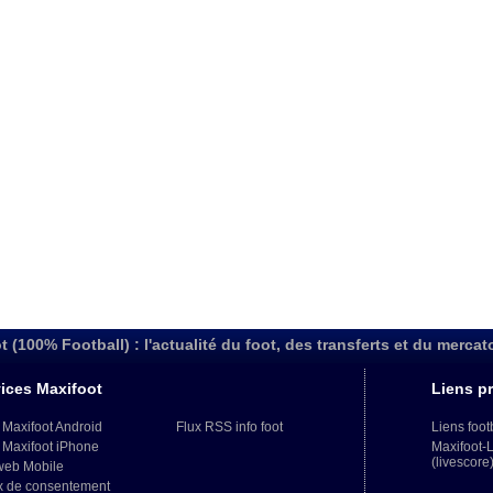
t (100% Football) : l'actualité du foot, des transferts et du mercat
ices Maxifoot
Liens pr
 Maxifoot Android
Flux RSS info foot
Liens foot
 Maxifoot iPhone
Maxifoot-
(livescore
web Mobile
x de consentement