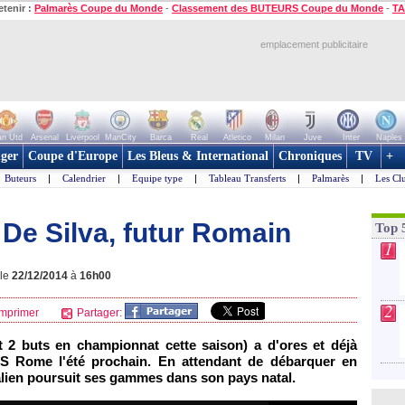
etenir :
Palmarès Coupe du Monde
-
Classement des BUTEURS Coupe du Monde
-
TA
emplacement publicitaire
n Utd
Arsenal
Liverpool
ManCity
Barca
Real
Atletico
Milan
Juve
Inter
Naples
ger
Coupe d'Europe
Les Bleus & International
Chroniques
TV
+
Buteurs
|
Calendrier
|
Equipe type
|
Tableau Transferts
|
Palmarès
|
Les Cl
e De Silva, futur Romain
Top 
1
 le
22/12/2014
à
16h00
2
mprimer
Partager:
t 2 buts en championnat cette saison) a d'ores et déjà
AS Rome l'été prochain. En attendant de débarquer en
ralien poursuit ses gammes dans son pays natal.