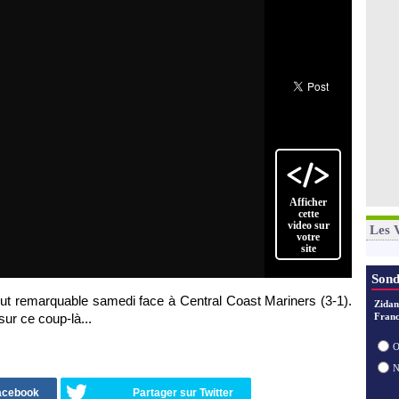
Afficher
cette
video sur
Les 
votre
site
Sond
ut remarquable samedi face à Central Coast Mariners (3-1).
Zidan
sur ce coup-là...
Franc
O
Facebook
Partager sur Twitter