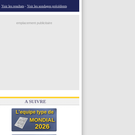
Voir les resultats
-
Voir les sondages précédents
emplacement publicitaire
A SUIVRE
L'equipe type de
MONDIAL
2026