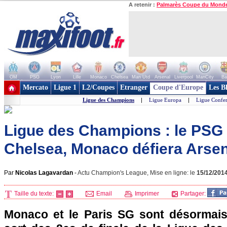
A retenir :
Palmarès Coupe du Mond
OM
PSG
Lyon
Lille
Monaco
Chelsea
Man Utd
Arsenal
Liverpool
ManCity
Ba
+ de clubs
Mercato
Ligue 1
L2/Coupes
Etranger
Coupe d'Europe
Les B
Ligue des Champions
|
Ligue Europa
|
Ligue Confe
Ligue des Champions : le PSG 
Chelsea, Monaco défiera Arsen
Par
Nicolas Lagavardan
-
Actu Champion's League, Mise en ligne: le
15/12/201
Taille du texte:
Email
Imprimer
Partager:
Monaco et le Paris SG sont désormais 