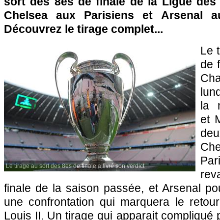
sort des 8es de finale de la Ligue des
Chelsea aux Parisiens et Arsenal 
Découvrez le tirage complet...
Le 
de 
Cha
lun
la 
et 
deu
Ch
Pa
Le tirage au sort des 8es de finale a livré son verdict
rev
finale de la saison passée, et Arsenal p
une confrontation qui marquera le reto
Louis II. Un tirage qui apparait compliqué