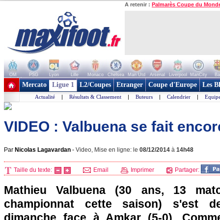
A retenir :
Palmarès Coupe du Mond
OM
PSG
Lyon
Lille
Monaco
Chelsea
Man Utd
Arsenal
Liverpool
ManCity
Ba
+ de clubs
Mercato
Ligue 1
L2/Coupes
Etranger
Coupe d'Europe
Les B
Actualité
|
Résultats & Classement
|
Buteurs
|
Calendrier
|
Equipe
VIDEO : Valbuena se fait enco
Par
Nicolas Lagavardan
-
Video, Mise en ligne: le
08/12/2014
à
14h48
Taille du texte:
Email
Imprimer
Partager:
Mathieu Valbuena (30 ans, 13 mat
championnat cette saison) s'est de
dimanche face à Amkar (5-0). Comme