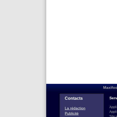
Maxifoo
Serv
Contacts
Appli
La rédaction
Appli
Publicité
Site 