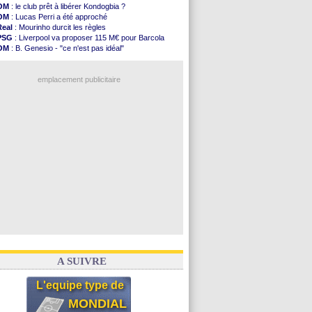
Barça
: De Jong menacé par l’arrivée de...
OM
: le club prêt à libérer Kondogbia ?
Atletico
: Simeone ferme la porte pour Alvarez
OM
: Lucas Perri a été approché
Amical
: Lens battu par Sunderland avant le ...
Real
: Mourinho durcit les règles
Nottingham
: O. Diomande arrive pour 40 M€
PSG
: Liverpool va proposer 115 M€ pour Barcola
Amical
: Strasbourg s'incline encore
OM
: B. Genesio - "ce n'est pas idéal"
Amical
: Lille s'impose à Hambourg
OM
: Côme pousse pour Gouiri
Lens
: Ganiou prolongé jusqu'en 2030 (officiel)
OM
: Benatia et la "médiocrité" dans le club
OM
: le PSG, les précisions de Benatia
emplacement publicitaire
Amical
: Paris SG-Man Utd, les compos
Amical
: Chelsea corrige l'AC Milan
Argentine
: Messi perd son papa
Amical
: l'Inter s'offre la Juventus
Atletico
: Almada rejoint River Plate (off.)
Voir les brèves précédentes
A SUIVRE
L'equipe type de
MONDIAL