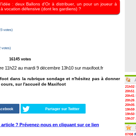
l'idée : deux Ballons d'Or à distribuer, un pour un joueur à
 à vocation défensive (dont les gardiens) ?
3 votes)
 votes)
16145 votes
e 11h22 au mardi 9 décembre 13h10 sur maxifoot.fr
foot dans la rubrique sondage et n'hésitez pas à donner
 cours, sur l'accueil de Maxifoot
21h02
20h51
20h41
20h26
20h05
Facebook
Partager sur Twitter
19h59
19h50
19h37
19h12
article ? Prévenez-nous en cliquant sur ce lien
19h03
18h52
07/08