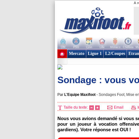
A r
OM
PSG
Lyon
Lille
Monaco
Chelsea
Ma
+ de clubs
Mercato
Ligue 1
L2/Coupes
Etran
Sondage : vous vo
Par
L'Equipe Maxifoot
-
Sondages Foot, Mise en
Taille du texte:
Email
I
Nous vous avions demandé si vous ser
pour un joueur à vocation offensive
gardiens). Votre réponse est OUI !