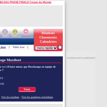
BLEAU PHASE FINALE Coupe du Monde
Résultats
Bayern
Dortmund
Classements
Calendriers
 foot
|
Vidéo foot
|
emplacement publicitaire
age Maxifoot
e va t-il faire mieux que Deschamps en équipe de
e ?
UI
NON
Voter
Voir les resultats
-
Voir les sondages précédents