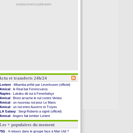
emplacement publicitaire
Actu et transferts 24h/24
Lorient
: Mbamba prêté par Leverkusen (officiel)
Amical
: le Real bat Ferencvaros
Naples
: Lukaku dit oui à Fenerbahçe
Amical
: Brest arrache le nul contre Venise
Amical
: un nouveau nul pour Le Mans
Amical
: un nul entre Auxerre et Troyes
LA Galaxy
: Sergi Roberto a signé (officiel)
Amical
: Angers fait tomber Lorient
Amical
: le Paris FC corrigé par Mayence
Les + populaires du moment
Amical
: Rennes encore battu par Brentford
Amical
: Paris SG 1-1 Man Utd (fini)
PSG
: 4 retours dans le groupe face à Man Utd ?