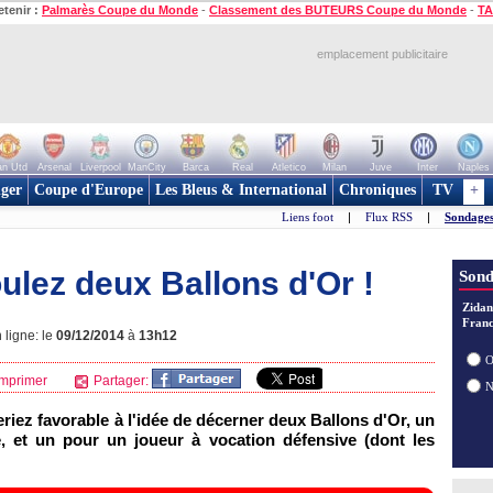
etenir :
Palmarès Coupe du Monde
-
Classement des BUTEURS Coupe du Monde
-
TA
emplacement publicitaire
n Utd
Arsenal
Liverpool
ManCity
Barca
Real
Atletico
Milan
Juve
Inter
Naples
ger
Coupe d'Europe
Les Bleus & International
Chroniques
TV
+
Liens foot
|
Flux RSS
|
Sondages
ulez deux Ballons d'Or !
Sond
Zidan
Franc
 ligne: le
09/12/2014
à
13h12
O
mprimer
Partager:
iez favorable à l'idée de décerner deux Ballons d'Or, un
, et un pour un joueur à vocation défensive (dont les