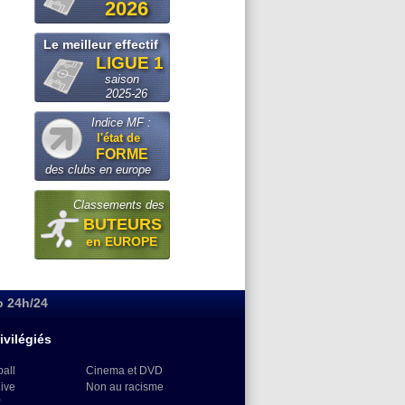
2026
Le meilleur effectif
LIGUE 1
saison
2025-26
Indice MF :
l'état de
FORME
des clubs en europe
Classements des
BUTEURS
en EUROPE
o 24h/24
ivilégiés
ball
Cinema et DVD
Live
Non au racisme
)