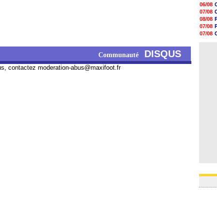
18h41
06/08
18h23
07/08
18h01
08/08
17h37
07/08
17h25
07/08
17h08
08/08
16h55
08/08
DISQUS
16h31
Communauté
16h11
16h06
us, contactez
moderation-abus@maxifoot.fr
15h48
15h41
15h21