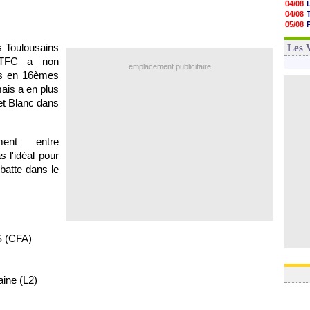
04/08
05/08
04/08
05/08
05/08
05/08
04/08
05/08
04/08
s Toulousains
Les 
05/08
 TFC a non
05/08
emplacement publicitaire
05/08
ns en 16èmes
05/08
mais a en plus
05/08
et Blanc dans
05/08
ment entre
s l'idéal pour
batte dans le
S (CFA)
ine (L2)