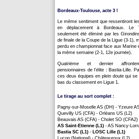
Bordeaux-Toulouse, acte 3 !
Le même sentiment que ressentiront le
en déplacement à Bordeaux. Le
seulement été éliminé par les Girondi
de finale de la Coupe de la Ligue (3-1), 
perdu en championnat face aux Marine 
la même semaine (2-1, 12e journée).
Quatrième et dernier affronte
pensionnaires de l'élite : Bastia-Lille. Pa
ces deux équipes en plein doute qui se 
bas du classement en Ligue 1.
Le tirage au sort complet :
Pagny-sur-Moselle AS (DH) - Yzeure A
Quevilly US (CFA) - Orléans US (L2)
Beauvais AS (CFA) - Cholet SO (CFA2)
AS Saint-Etienne (L1)
- AS Nancy-Lorra
Bastia SC (L1)
-
LOSC Lille (L1)
Luçon (National) - Châteauroux (L2)