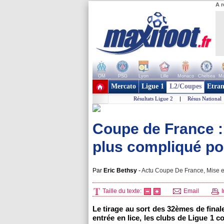
A r
OM
PSG
Lyon
Lille
Monaco
Chelsea
Ma
+ de clubs
Mercato
Ligue 1
L2/Coupes
Etran
Résultats Ligue 2
|
Résus National
Coupe de France : 
plus compliqué po
Par
Eric Bethsy
-
Actu Coupe De France, Mise e
Taille du texte:
Email
I
Le tirage au sort des 32èmes de final
entrée en lice, les clubs de Ligue 1 