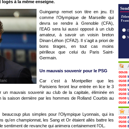
t logés à la même enseigne.
Sond
Guingamp remet son titre en jeu. Et
Zidan
comme l'Olympique de Marseille qui
Franc
devra se rendre à Grenoble (CFA),
l'EAG sera lui aussi opposé à un club
O
amateur, à savoir un voisin breton
Dinan-Léhon (CFA2). Il s'agit a priori de
bons tirages, en tout cas moins
périlleux que celui du Paris Saint-
Germain.
Un mauvais souvenir pour le PSG
00h06
05/08
Car c'est à Montpellier que les
Blanc
05/08
05/08
Parisiens feront leur entrée en lice le 3
05/08
er un mauvais souvenir au club de la capitale, éliminée en
05/08
on la saison dernière par les hommes de Rolland Courbis au
05/08
05/08
05/08
05/08
 beaucoup plus simples pour l'Olympique Lyonnais, qui ira
05/08
05/08
s qu'en championnat, les Sang et Or étaient allés battre les
05/08
05/08
05/08
 le sentiment de revanche qui animera certainement l'OL.
05/08
05/08