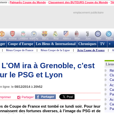
etenir :
Palmarès Coupe du Monde
-
Classement des BUTEURS Coupe du Monde
-
TA
emplacement publicitaire
n Utd
Arsenal
Liverpool
ManCity
Barca
Real
Atletico
Milan
Juve
Inter
Naples
ger
Coupe d'Europe
Les Bleus & International
Chroniques
TV
+
|
Résus Coupe de France
|
Résus Coupe de la Ligue
|
Actu Coupe de France
|
A
L'OM ira à Grenoble, c'est
Lien
Ré
ur le PSG et Lyon
Cl
Ca
Ac
n ligne: le
08/12/2014
à
20h52
Ca
Pa
mprimer
Partager:
Ac
Ca
es de Coupe de France est tombé ce lundi soir. Pour leur
Pa
connaissent des fortunes diverses, à l'image du PSG et de