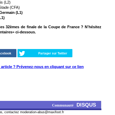
s (L2)
 Stade (CFA)
-Germain (L1)
L1)
des 32èmes de finale de la Coupe de France ?
N'hésitez
ntaires» ci-dessous.
Facebook
Partager sur Twitter
article ? Prévenez-nous en cliquant sur ce lien
DISQUS
Communauté
us, contactez
moderation-abus@maxifoot.fr