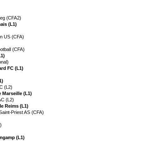
weg (CFA2)
ais (L1)
on US (CFA)
otball (CFA)
1)
onal)
ard FC (L1)
1)
AC (L2)
Marseille (L1)
AC (L2)
de Reims (L1)
aint-Priest AS (CFA)
)
ingamp (L1)