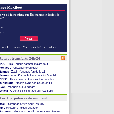
age Maxifoot
e va t-il faire mieux que Deschamps en équipe de
e ?
UI
NON
Voter
Voir les resultats
-
Voir les sondages précédents
Actu et transferts 24h/24
PSG
: Luis Enrique satisfait malgré tout
Monaco
: Pogba pointé du doigt
Rennes
: Zabiri n'est pas fan de la L1
Rennes
: une offre de Fulham pour Aït Boudlal
VIDEO
: Thomasson et Cresswell réconciliés
Dunkerque
: Nzonzi avait des pistes en L1
Lyon
: Mangala sur le départ
Amical
: Arsenal s'incline face au Real Betis
Amical
: lourde défaite pour le PSG
Les + populaires du moment
Man City
: Maresca flou pour Reijnders
LdC
: Fenerbahçe prend une belle option
Real
: Diomandé arrive pour 140 M€ !
Al-Diriyah
: Mbemba arrive libre (officiel)
OM
: le retour d'Adidas est acté
Atletico
: le plan d'Alvarez à son retour
Bordeaux
: des clubs de N1 montent au créneau
Amical
: premier succès pour Brest