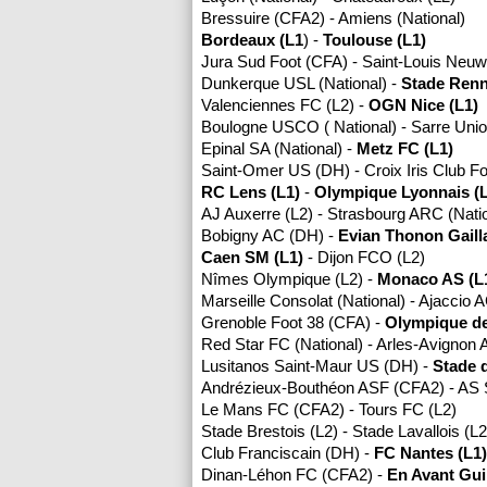
Bressuire (CFA2) - Amiens (National)
Bordeaux (L1
) -
Toulouse (L1)
Jura Sud Foot (CFA) - Saint-Louis Neu
Dunkerque USL (National) -
Stade Renn
Valenciennes FC (L2) -
OGN Nice (L1)
Boulogne USCO ( National) - Sarre Uni
Epinal SA (National) -
Metz FC (L1)
Saint-Omer US (DH) - Croix Iris Club Fo
RC Lens (L1)
-
Olympique Lyonnais (L
AJ Auxerre (L2) - Strasbourg ARC (Nati
Bobigny AC (DH) -
Evian Thonon Gaill
Caen SM (L1)
- Dijon FCO (L2)
Nîmes Olympique (L2) -
Monaco AS (L
Marseille Consolat (National) - Ajaccio 
Grenoble Foot 38 (CFA) -
Olympique de 
Red Star FC (National) - Arles-Avignon 
Lusitanos Saint-Maur US (DH) -
Stade 
Andrézieux-Bouthéon ASF (CFA2) - AS S
Le Mans FC (CFA2) - Tours FC (L2)
Stade Brestois (L2) - Stade Lavallois (L2
Club Franciscain (DH) -
FC Nantes (L1)
Dinan-Léhon FC (CFA2) -
En Avant Gu