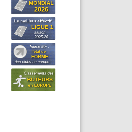
MONDIAL
2026
Le meilleur effectif
LIGUE 1
saison
2025-26
Indice MF :
l'état de
FORME
des clubs en europe
Classements des
BUTEURS
en EUROPE