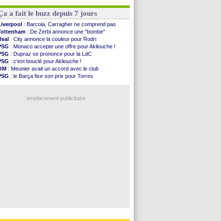
Rennes
: Zabiri n'est pas fan de la L1
Trabzonspor
: une annonce pour Salah !
Rennes
: une offre de Fulham pour Aït Boudlal
Real
: une nouvelle offre pour Vinicius
Ça a fait le buzz depuis 7 jours
VIDEO
: Thomasson et Cresswell réconciliés
Dunkerque
: Nzonzi avait des pistes en L1
Liverpool
: Barcola, Carragher ne comprend pas
Lyon
: Mangala sur le départ
Tottenham
: De Zerbi annonce une "bombe"
Amical
: Arsenal s'incline face au Real Betis
Real
: City annonce la couleur pour Rodri
Amical
: lourde défaite pour le PSG
PSG
: Monaco accepte une offre pour Akliouche !
Man City
: Maresca flou pour Reijnders
PSG
: Dupraz se prononce pour la LdC
PSG
: c'est bouclé pour Akliouche !
Voir les brèves précédentes
OM
: Meunier avait un accord avec le club
PSG
: le Barça fixe son prix pour Torres
Barça
: Torres souhaite rejoindre le PSG !
FIFA
: Infantino sollicite Trump
emplacement publicitaire