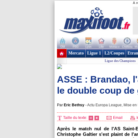
A r
OM
PSG
Lyon
Lille
Monaco
Chelsea
Ma
+ de clubs
Mercato
Ligue 1
L2/Coupes
Etran
Ligue des Champions
ASSE : Brandao, l'
le double coup de 
Par
Eric Bethsy
-
Actu Europa League, Mise en l
Taille du texte:
Email
I
Après le match nul de l'AS Saint-
Christophe Galtier s'est plaint de l'