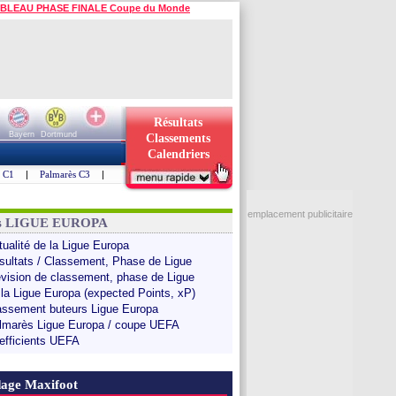
BLEAU PHASE FINALE Coupe du Monde
Résultats
Bayern
Dortmund
Classements
Calendriers
s C1
|
Palmarès C3
|
emplacement publicitaire
ns LIGUE EUROPA
tualité de la Ligue Europa
sultats / Classement, Phase de Ligue
évision de classement, phase de Ligue
 la Ligue Europa (expected Points, xP)
assement buteurs Ligue Europa
lmarès Ligue Europa / coupe UEFA
efficients UEFA
age Maxifoot