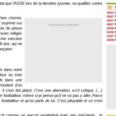
05/08
04/08
tat que l'ASSE lors de la dernière journée, se qualifier contre
05/08
05/08
05/08
05/08
30/07
05/08
30/07
i bon chemin.
05/08
30/07
st exprimé sur
05/08
30/07
emplacement publicitaire
ois de prison
05/08
02/08
01/08
ion infligés
31/07
 Une sanction
02/08
8 ans, qui ne
01/08
03/08
rançaise.
ts dans notre
deux ou trois
eds dans une
résident d'un
l s'est fait plaisir. C'est une aberration, a-t-il critiqué. (…)
n footballeur, même si je pense qu'il ne va pas y aller. Parce
footballeur et qu'on parle de lui. C'est pitoyable et ce n'est
décrit comme un garçon «
maladroit mais pas méchant
» , le