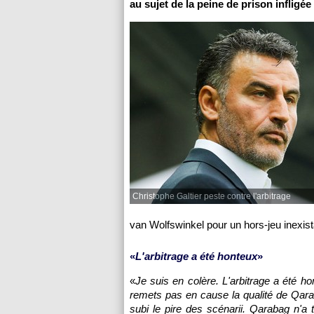
au sujet de la peine de prison infligé
Christophe Galtier peste contre l'arbitrage
van Wolfswinkel pour un hors-jeu inexist
«
L'arbitrage a été honteux
»
«
Je suis en colère. L'arbitrage a été h
remets pas en cause la qualité de Qarab
subi le pire des scénarii. Qarabag n'a t