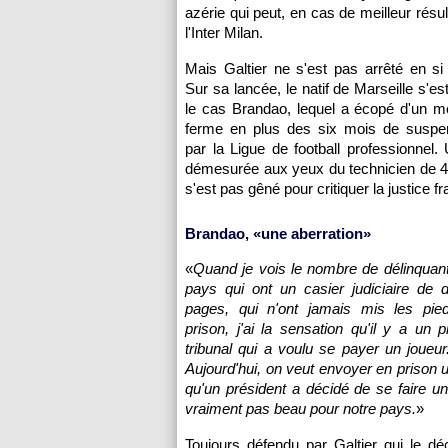
azérie qui peut, en cas de meilleur résul
l'Inter Milan.
Mais Galtier ne s'est pas arrêté en s
Sur sa lancée, le natif de Marseille s'e
le cas Brandao, lequel a écopé d'un m
ferme en plus des six mois de suspens
par la Ligue de football professionnel.
démesurée aux yeux du technicien de 4
s'est pas gêné pour critiquer la justice f
Brandao, «une aberration»
«
Quand je vois le nombre de délinquan
pays qui ont un casier judiciaire de 
pages, qui n'ont jamais mis les pi
prison, j'ai la sensation qu'il y a un p
tribunal qui a voulu se payer un joueur. I
Aujourd'hui, on veut envoyer en prison u
qu'un président a décidé de se faire un 
vraiment pas beau pour notre pays.
»
Toujours défendu par Galtier qui le 