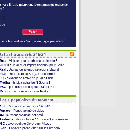
e va t-il faire mieux que Deschamps en équipe de
e ?
UI
NON
Voter
Voir les resultats
-
Voir les sondages précédents
Actu et transferts 24h/24
Real
: Vinicius tout proche de prolonger !
VIDEO
: un accueil impressionnant pour Salah !
Real
: Diomandé attendu ce jeudi à Madrid !
Real
: Rodri, la piste Barça se confirme
PSG
: Akliouche arrive ce jeudi à Paris !
Médias
: la Liga quitte beIN Sports !
PSG
: pas d'inquiétude pour Rafael Pol
Real
: ça se complique pour Rodri !
Barça
: Ferran Torres donne son feu vert au ...
Les + populaires du moment
FIFA
: des excuses après le projet
Abha
: c'est fait pour Fekir (officiel)
Real
: Diomandé arrive pour 140 M€ !
Real
: réponse imminente de Vinicius
Monaco
: Pogba pointé du doigt
Arsenal
: Nørgaard transféré à Everton (off.)
OM
: le retour d'Adidas est acté
Al-Ahli
: Deschamps a discuté !
Bordeaux
: des clubs de N1 montent au créneau
PSG
: Luis Enrique satisfait malgré tout
PSG
: Liverpool accélère pour Mbaye
Monaco
: Pogba pointé du doigt
Lyon
: Fonseca prend cher sur les réseaux