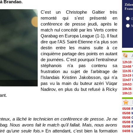
e à Brandao.
Zidan
Franc
C'est un Christophe Galtier très
remonté qui s'est présenté en
O
conférence de presse jeudi, après le
match nul concédé par les Verts contre
Qarabag en Europa League (1-1). Il faut
dire que l'AS Saint-Etienne n'a plus son
destin entre les mains suite à ce
cinquième partage des points en autant
de journées. C'est pourquoi l'entraîneur
12h10
stéphanois n'a pas contenu sa
11h58
frustration au sujet de l'arbitrage de
11h35
11h19
l'Islandais Kristinn Jakobsson, qui n'a
11h07
pas vu la main du buteur azéri Vüqar
10h53
Nadirov, en plus du but refusé à Ricky
10h36
10h13
ant.
09h51
09h32
09h11
05/08
08h57
05/08
08h39
05/08
onteux, a lâché le technicien en conférence de presse. Je ne
08h22
05/08
ag. Nous avons fait le match qu'il fallait. Mais, nous avons
00h06
05/08
05/08
iré qu'une seule fois.
» En attendant, c'est bien la formation
04/08