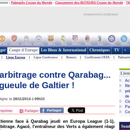
etenir :
Palmarès Coupe du Monde
-
Classement des BUTEURS Coupe du Monde
-
TA
emplacement publicitaire
n Utd
Arsenal
Liverpool
ManCity
Barca
Real
Atletico
Milan
Juve
Inter
Naples
ger
Coupe d'Europe
Les Bleus & International
Chroniques
TV
+
|
Ligue Europa
|
Ligue Conference
|
Buteurs
|
Coefficients UEFA
|
Palmarè
arbitrage contre Qarabag...
Lie
Ac
gueule de Galtier !
Ré
pr
de
igne: le
28/11/2014
à
09h33
Cl
Pa
mprimer
Partager:
Co
Etienne face à Qarabag jeudi en Europa League (1-1),
arbitrage. Agacé, l'entraîneur des Verts a également réagi
Sond