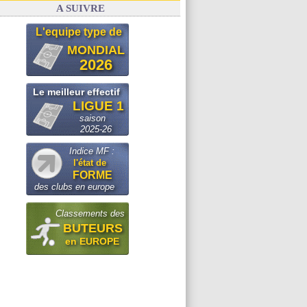
A SUIVRE
L'equipe type de
MONDIAL
2026
Le meilleur effectif
LIGUE 1
saison
2025-26
Indice MF :
l'état de
FORME
des clubs en europe
Classements des
BUTEURS
en EUROPE