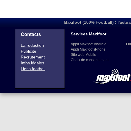
Maxifoot (100% Football) : l'actua
Services Maxifoot
Contacts
Appli Maxifoot Android
Flu
La rédaction
Appli Maxifoot iPhone
Publicité
Site web Mobile
Recrutement
Choix de consentement
Infos légales
Liens football