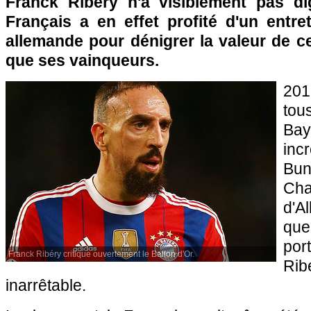
Franck Ribéry n'a visiblement pas di
Français a en effet profité d'un entre
allemande pour dénigrer la valeur de cet
que ses vainqueurs.
201
tou
Bay
in
Bun
Ch
d'A
que
por
Franck Ribéry critique ouvertement le Ballon d'Or.
Rib
inarrêtable.