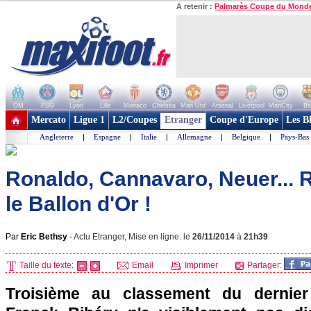
A retenir :
Palmarès Coupe du Mond
OM
PSG
Lyon
Lille
Monaco
Chelsea
Man Utd
Arsenal
Liverpool
ManCity
Ba
+ de clubs
Mercato
Ligue 1
L2/Coupes
Etranger
Coupe d'Europe
Les B
Angleterre
|
Espagne
|
Italie
|
Allemagne
|
Belgique
|
Pays-Bas
Ronaldo, Cannavaro, Neuer... 
le Ballon d'Or !
Par
Eric Bethsy
-
Actu Etranger, Mise en ligne: le
26/11/2014
à
21h39
Taille du texte:
Email
Imprimer
Partager:
Troisième au classement du dernier