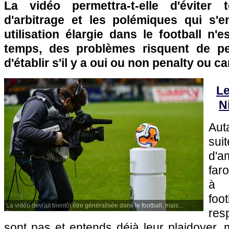
La vidéo permettra-t-elle d'éviter 
d'arbitrage et les polémiques qui s'
utilisation élargie dans le football n'e
temps, des problèmes risquent de p
d'établir s'il y a oui ou non penalty ou ca
Le
N
Aut
sui
d'a
far
à 
foot
La vidéo devrait bientôt être généralisée dans le football, mais...
res
sont pas et entends déjà leur plaidoyer, 