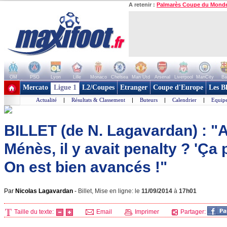
A retenir :
Palmarès Coupe du Mond
OM
PSG
Lyon
Lille
Monaco
Chelsea
Man Utd
Arsenal
Liverpool
ManCity
Ba
+ de clubs
Mercato
Ligue 1
L2/Coupes
Etranger
Coupe d'Europe
Les B
Actualité
|
Résultats & Classement
|
Buteurs
|
Calendrier
|
Equipe
BILLET (de N. Lagavardan) : "A
Ménès, il y avait penalty ? 'Ça pe
On est bien avancés !"
Par
Nicolas Lagavardan
-
Billet, Mise en ligne: le
11/09/2014
à
17h01
Taille du texte:
Email
Imprimer
Partager: