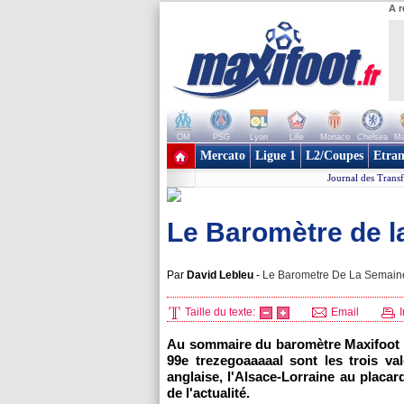
A r
OM
PSG
Lyon
Lille
Monaco
Chelsea
Ma
+ de clubs
Mercato
Ligue 1
L2/Coupes
Etran
Journal des Transf
Le Baromètre de l
Par
David Lebleu
-
Le Barometre De La Semaine,
Taille du texte:
Email
I
Au sommaire du baromètre Maxifoot 
99e trezegoaaaaal sont les trois va
anglaise, l'Alsace-Lorraine au placa
de l'actualité.