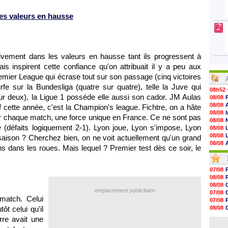
es valeurs en hausse
2
itivement dans les valeurs en hausse tant ils progressent à
is inspirent cette confiance qu'on attribuait il y a peu aux
mier League qui écrase tout sur son passage (cinq victoires
fe sur la Bundesliga (quatre sur quatre), telle la Juve qui
08h52
ur deux), la Ligue 1 possède elle aussi son cador. JM Aulas
08/08
08/08
if cette année, c'est la Champion's league. Fichtre, on a hâte
08/08
ur chaque match, une force unique en France. Ce ne sont pas
08/08
e (défaits logiquement 2-1).
Lyon
joue,
Lyon
s'impose,
Lyon
08/08
08/08
 saison ? Cherchez bien, on ne voit actuellement qu'un grand
08/08
ns dans les roues. Mais lequel ? Premier test dès ce soir, le
08/08
08/08
08/08
07/08
08/08
08/08
08/08
08/08
08/08
emplacement publicitaire
07/08
08/08
match. Celui
07/08
08/08
ôt celui qu'il
08/08
08/08
07/08
rre
avait une
08/08
08/08
08/08