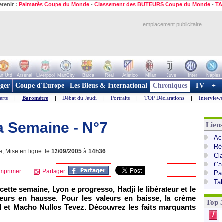
etenir :
Palmarès Coupe du Monde
-
Classement des BUTEURS Coupe du Monde
-
TA
emplacement publicitaire
n Utd
Arsenal
Liverpool
ManCity
Barca
Real
Atletico
Milan
Juve
Inter
Naples
ger
Coupe d'Europe
Les Bleus & International
Chroniques
TV
+
erts
|
Baromètre
|
Débat du Jeudi
|
Portraits
|
TOP Déclarations
|
Interview
a Semaine - N°7
Lien
Act
Ré
 Mise en ligne: le
12/09/2005
à
14h36
Cl
Ca
mprimer
Partager:
Pa
Ta
cette semaine,
Lyon
e progresso, Hadji le libérateur et le
leurs en hausse. Pour les valeurs en baisse, la crème
Top 
rd et Macho Nullos Tevez. Découvrez les faits marquants
1