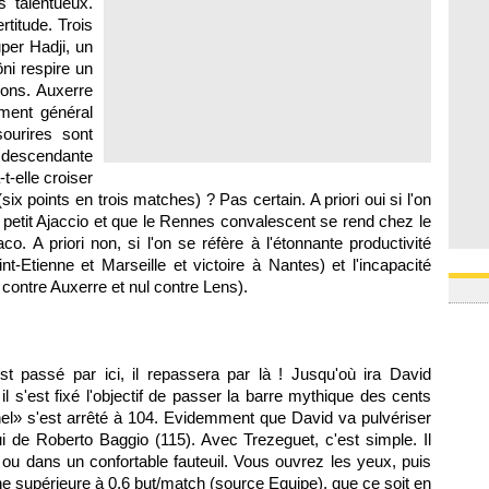
s talentueux.
08/08
titude. Trois
08/08
per Hadji, un
08/08
08/08
ni respire un
08/08
ions.
Auxerre
ment général
sourires sont
 descendante
t-elle croiser
x points en trois matches) ? Pas certain. A priori oui si l'on
 petit
Ajaccio
et que le
Rennes
convalescent se rend chez le
aco
. A priori non, si l'on se réfère à l'étonnante productivité
aint-Etienne et
Marseille
et victoire à
Nantes
) et l'incapacité
 contre
Auxerre
et nul contre
Lens
).
st passé par ici, il repassera par là ! Jusqu'où ira David
l s'est fixé l'objectif de passer la barre mythique des cents
hel» s'est arrêté à 104. Evidemment que David va pulvériser
i de Roberto Baggio (115). Avec Trezeguet, c'est simple. Il
s ou dans un confortable fauteuil. Vous ouvrez les yeux, puis
 supérieure à 0,6 but/match (source Equipe), que ce soit en