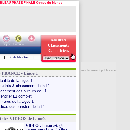
BLEAU PHASE FINALE Coupe du Monde
Résultats
Bayern
Dortmund
Classements
Calendriers
s
|
36 de Maxifoot
|
emplacement publicitaire
s FRANCE - Ligue 1
ualité de la Ligue 1
sultats & classement de la L1
assement des buteurs de L1
lendrier L1 complet
lmarès de la Ligue 1
bleau des transfert de la L1
5 des VIDEOS de l'année
VIDEO : le sauvetage
exceptionnel de T. Silva