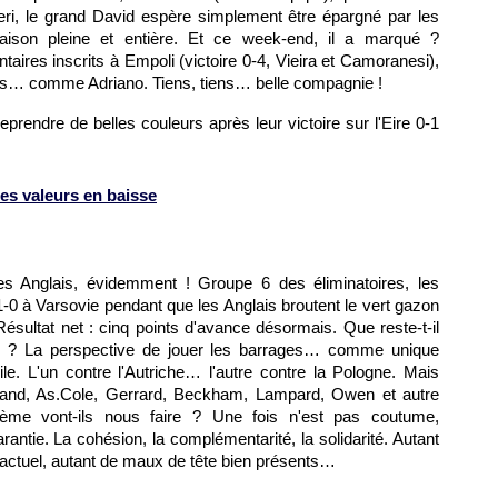
ri, le grand David espère simplement être épargné par les
saison pleine et entière. Et ce week-end, il a marqué ?
res inscrits à Empoli (victoire 0-4, Vieira et Camoranesi),
es… comme Adriano. Tiens, tiens… belle compagnie !
eprendre de belles couleurs après leur victoire sur l'Eire 0-1
es valeurs en baisse
es Anglais, évidemment ! Groupe 6 des éliminatoires, les
1-0 à Varsovie pendant que les Anglais broutent le vert gazon
Résultat net : cinq points d'avance désormais. Que reste-t-il
? La perspective de jouer les barrages… comme unique
e. L'un contre l'Autriche… l'autre contre la Pologne. Mais
dinand, As.Cole, Gerrard, Beckham, Lampard, Owen et autre
me vont-ils nous faire ? Une fois n'est pas coutume,
rantie. La cohésion, la complémentarité, la solidarité. Autant
actuel, autant de maux de tête bien présents…