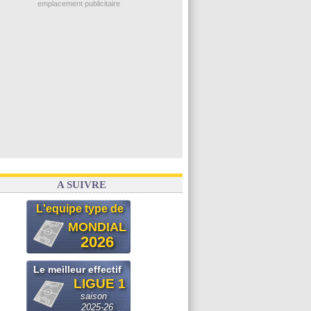
emplacement publicitaire
Amical
: Angers fait tomber Lorient
Amical
: le Paris FC corrigé par Mayence
Amical
: Rennes encore battu par Brentford
Amical
: Paris SG 1-1 Man Utd (fini)
Barça
: De Jong menacé par l’arrivée de...
Voir les brèves précédentes
A SUIVRE
L'equipe type de
MONDIAL
2026
Le meilleur effectif
LIGUE 1
saison
2025-26