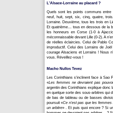
L'Alsace-Lorraine au placard ?
Quels sont les points communs entre
neuf, huit, sept, six, cinq, quatre, tr
Lorraine. Deuxième, tous les trois en L
Et quatrième… tous en dessous de la ba
les honneurs en Corse (1-0 à
Ajacci
méconnaissable devant
Lille
(0-2). A n'
de réelles éclaircies. Celui de Pablo
improductif. Celui des Lorrains de Joël
courage Alsaciens et Lorrains ! Nous 
vous. Réveillez-vous !
Macho Nullos Tevez
Les Corinthians s'inclinent face à Sa
«
Les femmes ne devraient pas pouvoir
argentin des Corinthians explique donc l
en quelque sorte des sous-arbitres qui d
de bas de tableau ou de basses division
poursuit «
Ce n'est pas que les femmes ne
un arbitre
» . Et puis quoi encore ? Si un
hommes ne devraient pas arbitrer… ? Si 