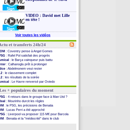
20/11
VIDEO : David met Lille
en tête !
20/11
Voir toutes les vidéos
Actu et transferts 24h/24
OM
: Coventry pense à Angel Gomes
PSG
: Rafel Pol satisfait des progrès
Amical
: le Barça vainqueur puis battu
Inter
: Calhanoglu prêt à prolonger
Nice
: Abdelmonem veut rester
L2
: le classement complet
L2
: les résultats de la soirée
Amical
: Le Havre renversé par Oviedo
Amical
: Nice battu aux tirs au but
Les + populaires du moment
Benfica
: Ivanovic proche de Lens
OM
: Dupraz "alarmé" par la situation
PSG
: 4 retours dans le groupe face à Man Utd ?
Atletico
: Alvarez, le Barça va revoir son offre
Real
: Mourinho durcit les règles
Lorient
: Mbamba prêté par Leverkusen (officiel)
OM
: le PSG, les précisions de Benatia
Amical
: le Real bat Ferencvaros
OM
: Lucas Perri a été approché
Naples
: Lukaku dit oui à Fenerbahçe
PSG
: Liverpool va proposer 115 M€ pour Barcola
Amical
: Brest arrache le nul contre Venise
OM
: Benatia et la "médiocrité" dans le club
Amical
: un nouveau nul pour Le Mans
OM
: B. Genesio - "ce n'est pas idéal"
Amical
: un nul entre Auxerre et Troyes
OM
: Côme pousse pour Gouiri
LA Galaxy
: Sergi Roberto a signé (officiel)