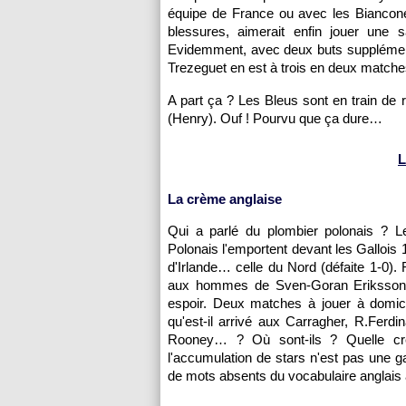
équipe de France ou avec les Biancone
blessures, aimerait enfin jouer une 
Evidemment, avec deux buts supplémentai
Trezeguet en est à trois en deux match
A part ça ? Les Bleus sont en train de r
(Henry). Ouf ! Pourvu que ça dure…
L
La crème anglaise
Qui a parlé du plombier polonais ? L
Polonais l'emportent devant les Gallois 
d'Irlande… celle du Nord (défaite 1-0). 
aux hommes de Sven-Goran Eriksson 
espoir. Deux matches à jouer à domicil
qu'est-il arrivé aux Carragher, R.Fer
Rooney… ? Où sont-ils ? Quelle crè
l'accumulation de stars n'est pas une ga
de mots absents du vocabulaire anglais 