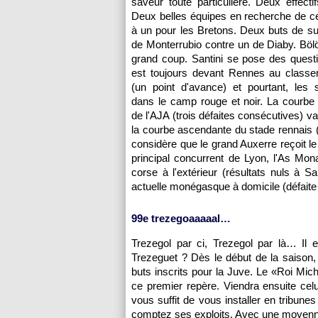
saveur toute particulière. Deux effectif
Deux belles équipes en recherche de cer
à un pour les Bretons. Deux buts de su
de Monterrubio contre un de Diaby. Bölö
grand coup. Santini se pose des quest
est toujours devant
Rennes
au classe
(un point d'avance) et pourtant, les 
dans le camp rouge et noir. La courbe
de
l'AJA
(trois défaites consécutives) va-
la courbe ascendante du stade rennais (si
considère que le grand
Auxerre
reçoit le
principal concurrent de
Lyon
,
l'As Mon
corse à l'extérieur (résultats nuls à S
actuelle monégasque à domicile (défaite
99e trezegoaaaaal…
Trezegol par ci, Trezegol par là… Il e
Trezeguet ? Dès le début de la saison, i
buts inscrits pour la Juve. Le «Roi Mic
ce premier repère. Viendra ensuite celu
vous suffit de vous installer en tribune
comptez ses exploits. Avec une moyenne