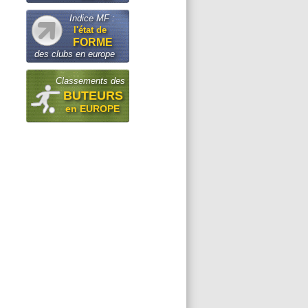
Indice MF :
l'état de
FORME
des clubs en europe
Classements des
BUTEURS
en EUROPE