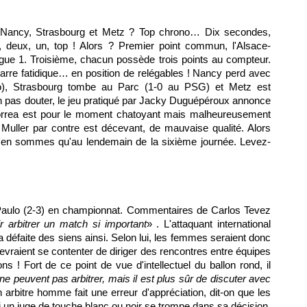
 Nancy,
Strasbourg
et
Metz
? Top chrono… Dix secondes,
ois, deux, un, top ! Alors ? Premier point commun, l'Alsace-
igue 1. Troisième, chacun possède trois points au compteur.
rre fatidique… en position de relégables ! Nancy perd avec
o
),
Strasbourg
tombe au Parc (1-0 au
PSG
) et
Metz
est
en pas douter, le jeu pratiqué par Jacky Duguépéroux annonce
 Correa est pour le moment chatoyant mais malheureusement
 Muller par contre est décevant, de mauvaise qualité. Alors
n'en sommes qu'au lendemain de la sixième journée. Levez-
o Paulo (2-3) en championnat. Commentaires de Carlos Tevez
 arbitrer un match si important
» . L'attaquant international
a défaite des siens ainsi. Selon lui, les femmes seraient donc
evraient se contenter de diriger des rencontres entre équipes
s ! Fort de ce point de vue d'intellectuel du ballon rond, il
 peuvent pas arbitrer, mais il est plus sûr de discuter avec
 arbitre homme fait une erreur d'appréciation, dit-on que les
un juge de touche blanc ou noir se trompe dans sa décision,