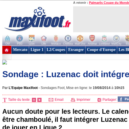
A retenir :
Palmarès Coupe du Mond
OM
PSG
Lyon
Lille
Monaco
Chelsea
Man Utd
Arsenal
Liverpool
ManCity
Ba
+ de clubs
Mercato
Ligue 1
L2/Coupes
Etranger
Coupe d'Europe
Les B
Sondage : Luzenac doit intégrer
Par
L'Equipe Maxifoot
-
Sondages Foot, Mise en ligne: le
19/08/2014
à
10h15
Taille du texte:
Email
Imprimer
Partager:
Aucun doute pour les lecteurs. Le calend
être chamboulé, il faut intégrer Luzenac q
de jouer en Ligue 2...