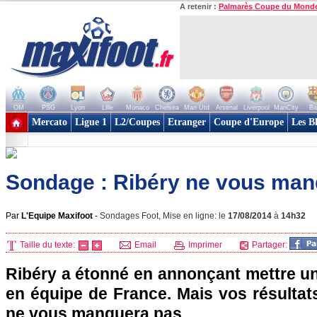
A retenir :
Palmarès Coupe du Mond
OM
PSG
Lyon
Lille
Monaco
Chelsea
Man Utd
Arsenal
Liverpool
ManCity
Ba
+ de clubs
Mercato
Ligue 1
L2/Coupes
Etranger
Coupe d'Europe
Les B
Sondage : Ribéry ne vous man
Par
L'Equipe Maxifoot
-
Sondages Foot, Mise en ligne: le
17/08/2014
à
14h32
Taille du texte:
Email
Imprimer
Partager:
Ribéry a étonné en annonçant mettre un
en équipe de France. Mais vos résultats
ne vous manquera pas...