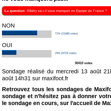
La question
: Ribéry va-t-il vous manquer en Equipe de France ?
NON
71% (21686 votes)
OUI
29% (8724 votes)
30410 votes
Sondage réalisé du mercredi 13 août 2
août 14h31 sur maxifoot.fr
Retrouvez tous les sondages de Maxifo
sondage et n'hésitez pas à donner votre
le sondage en cours, sur l'accueil de Ma