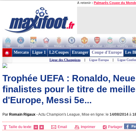
A retenir :
Palmarès Coupe du Mond
OM
PSG
Lyon
Lille
Monaco
Chelsea
Man Utd
Arsenal
Liverpool
ManCity
Ba
+ de clubs
Mercato
Ligue 1
L2/Coupes
Etranger
Coupe d'Europe
Les B
Ligue des Champions
|
Ligue Europa
|
Ligue Confe
Trophée UEFA : Ronaldo, Neue
finalistes pour le titre de meill
d'Europe, Messi 5e...
Par
Romain Rigaux
-
Actu Champion's League, Mise en ligne: le
14/08/2014
à
1
Taille du texte:
Email
Imprimer
Partager: