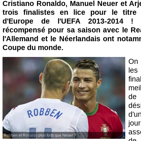
Cristiano Ronaldo, Manuel Neuer et Arj
trois finalistes en lice pour le titre
d'Europe de l'UEFA 2013-2014 ! 
récompensé pour sa saison avec le Rea
l'Allemand et le Néerlandais ont notamm
Coupe du monde.
On 
le
fina
mei
de 
dés
d'
jou
ass
Robben et Ronaldo plus forts que Neuer ?
de