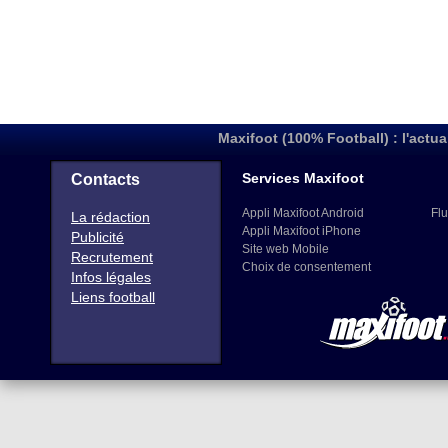
Maxifoot (100% Football) : l'actua
Services Maxifoot
Contacts
Appli Maxifoot Android
Flu
La rédaction
Appli Maxifoot iPhone
Publicité
Site web Mobile
Recrutement
Choix de consentement
Infos légales
Liens football