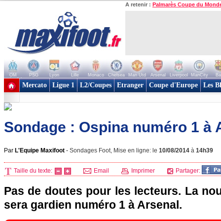
A retenir :
Palmarès Coupe du Mond
OM
PSG
Lyon
Lille
Monaco
Chelsea
Man Utd
Arsenal
Liverpool
ManCity
Ba
+ de clubs
Mercato
Ligue 1
L2/Coupes
Etranger
Coupe d'Europe
Les B
Sondage : Ospina numéro 1 à A
Par
L'Equipe Maxifoot
-
Sondages Foot, Mise en ligne: le
10/08/2014
à
14h39
Taille du texte:
Email
Imprimer
Partager:
Pas de doutes pour les lecteurs. La no
sera gardien numéro 1 à Arsenal.