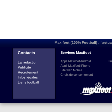
Maxifoot (100% Football) : l'actua
Services Maxifoot
Contacts
Appli Maxifoot Android
Flu
La rédaction
Appli Maxifoot iPhone
Publicité
Site web Mobile
Recrutement
Choix de consentement
Infos légales
Liens football