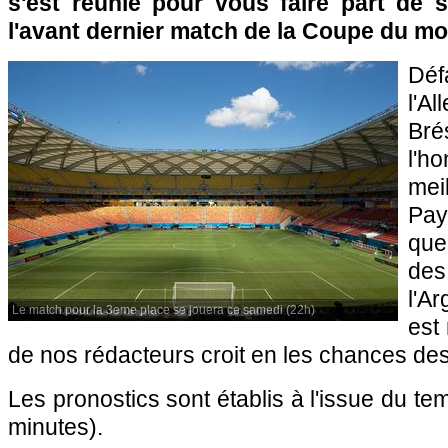
s'est réunie pour vous faire part de 
l'avant dernier match de la Coupe du mo
Dé
l'
Brés
l'ho
mei
Pay
que
des
l'A
Le match pour la 3eme place se jouera ce samedi (22h)
est 
de nos rédacteurs croit en les chances de
Les pronostics sont établis à l'issue du t
minutes).