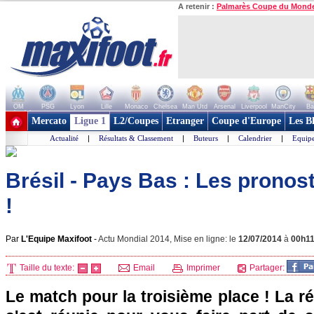
A retenir :
Palmarès Coupe du Mond
OM
PSG
Lyon
Lille
Monaco
Chelsea
Man Utd
Arsenal
Liverpool
ManCity
Ba
+ de clubs
Mercato
Ligue 1
L2/Coupes
Etranger
Coupe d'Europe
Les B
Actualité
|
Résultats & Classement
|
Buteurs
|
Calendrier
|
Equipe
Brésil - Pays Bas : Les pronost
!
Par
L'Equipe Maxifoot
-
Actu Mondial 2014, Mise en ligne: le
12/07/2014
à
00h1
Taille du texte:
Email
Imprimer
Partager:
Le match pour la troisième place ! La r