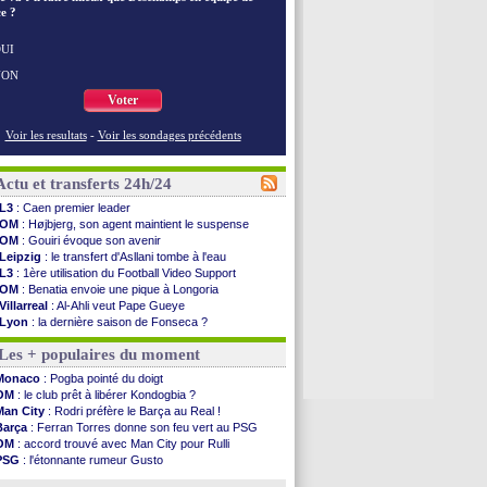
e ?
UI
NON
Voter
Voir les resultats
-
Voir les sondages précédents
Actu et transferts 24h/24
L3
: Caen premier leader
OM
: Højbjerg, son agent maintient le suspense
OM
: Gouiri évoque son avenir
Leipzig
: le transfert d'Asllani tombe à l'eau
L3
: 1ère utilisation du Football Video Support
OM
: Benatia envoie une pique à Longoria
Villarreal
: Al-Ahli veut Pape Gueye
Lyon
: la dernière saison de Fonseca ?
OM
: un nouveau prétendant pour Højbjerg
Les + populaires du moment
Brest
: un gardien norvégien en approche ?
OM
: McCourt a versé 120 M€ en 2026
Monaco
: Pogba pointé du doigt
PSG
: 4 retours dans le groupe face à Man Utd ...
OM
: le club prêt à libérer Kondogbia ?
Nice
: Kevin Carlos va partir en Italie
Man City
: Rodri préfère le Barça au Real !
L1
: prison avec sursis requis contre un arbitre
Barça
: Ferran Torres donne son feu vert au PSG
Leganés
: c'est signé pour Luca Zidane (off.)
OM
: accord trouvé avec Man City pour Rulli
Atletico
: Ruggeri en route pour Aston Villa
PSG
: l'étonnante rumeur Gusto
Monaco
: Filipe Luis soutient Biereth
OM
: une offre pour Bulka
Lyon
: Mangala prêté à Getafe (officiel)