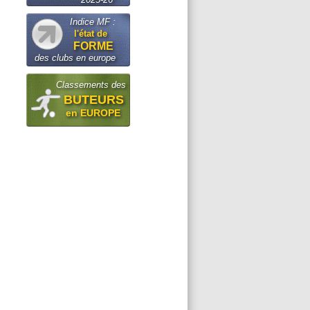
Indice MF :
l'état de
FORME
des clubs en europe
Classements des
BUTEURS
en EUROPE