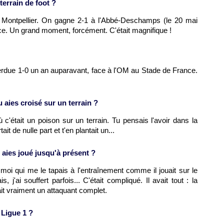
terrain de foot ?
c
Montpellier
. On gagne 2-1 à l'Abbé-Deschamps (le 20 mai
e. Un grand moment, forcément. C'était magnifique !
perdue 1-0 un an auparavant, face à
l'OM
au Stade de France.
u aies croisé sur un terrain ?
c'était un poison sur un terrain. Tu pensais l'avoir dans la
t de nulle part et t'en plantait un...
u aies joué jusqu'à présent ?
t moi qui me le tapais à l'entraînement comme il jouait sur le
 j'ai souffert parfois... C'était compliqué. Il avait tout : la
ait vraiment un attaquant complet.
 Ligue 1 ?