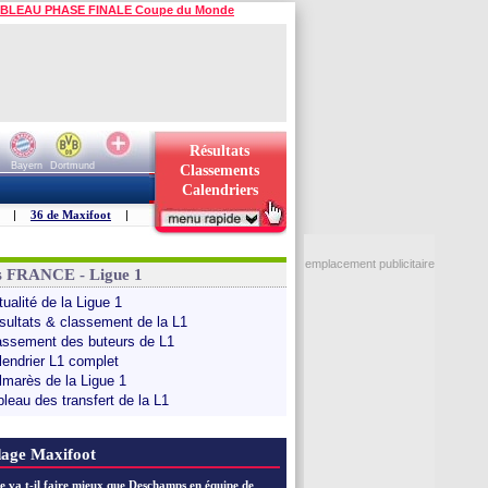
BLEAU PHASE FINALE Coupe du Monde
Résultats
Bayern
Dortmund
Classements
Calendriers
|
36 de Maxifoot
|
emplacement publicitaire
s FRANCE - Ligue 1
ualité de la Ligue 1
sultats & classement de la L1
assement des buteurs de L1
lendrier L1 complet
lmarès de la Ligue 1
bleau des transfert de la L1
age Maxifoot
e va t-il faire mieux que Deschamps en équipe de