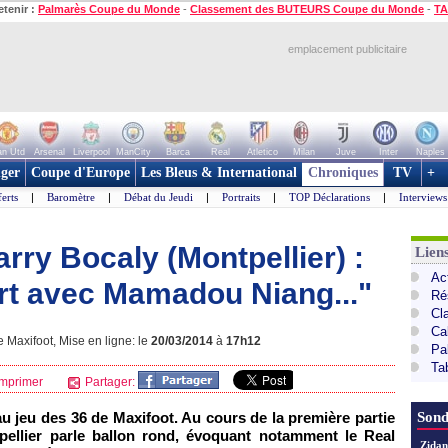
etenir :
Palmarès Coupe du Monde
-
Classement des BUTEURS Coupe du Monde
-
TA
emplacement publicitaire
n Utd
Arsenal
Liverpool
ManCity
Barca
Real
Atletico
Milan
Juve
Inter
Naples
ger
Coupe d'Europe
Les Bleus & International
Chroniques
TV
+
erts
|
Baromètre
|
Débat du Jeudi
|
Portraits
|
TOP Déclarations
|
Interviews
arry Bocaly (Montpellier) :
Lien
Act
fert avec Mamadou Niang..."
Ré
Cl
Ca
e Maxifoot, Mise en ligne: le
20/03/2014
à
17h12
Pa
Ta
mprimer
Partager:
u jeu des 36 de Maxifoot. Au cours de la première partie
Sond
ellier
parle ballon rond, évoquant notamment le Real
Zidan