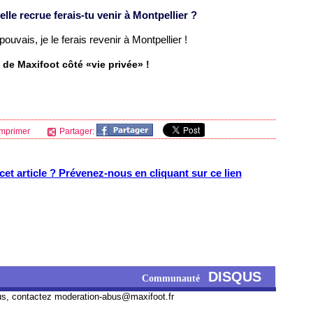
elle recrue ferais-tu venir à
Montpellier
?
uvais, je le ferais revenir à
Montpellier !
de Maxifoot côté «vie privée» !
mprimer
Partager:
et article ? Prévenez-nous en cliquant sur ce lien
DISQUS
Communauté
us, contactez
moderation-abus@maxifoot.fr