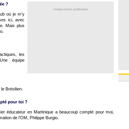
06/08
rée ?
17h16
16h59
emplacement publicitaire
16h37
lub où je m'y
16h33
ses ici, avec
16h27
e. Mais plus
16h22
o
.
ctiques, les
 Une équipe
le Brésilien.
mpté pour toi ?
mier éducateur en Martinique a beaucoup compté pour moi,
rmation de
l'OM
, Philippe Burgio.