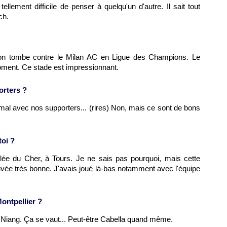
tellement difficile de penser à quelqu'un d'autre. Il sait tout
ch.
 on tombe contre le Milan AC en Ligue des Champions. Le
oment. Ce stade est impressionnant.
orters ?
al avec nos supporters... (rires) Non, mais ce sont de bons
toi ?
llée du Cher, à Tours. Je ne sais pas pourquoi, mais cette
ouvée très bonne. J'avais joué là-bas notamment avec l'équipe
ontpellier
?
 Niang. Ça se vaut... Peut-être Cabella quand même.