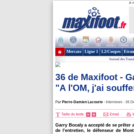
A r
OM
PSG
Lyon
Lille
Monaco
Chelsea
Ma
+ de clubs
Mercato
Ligue 1
L2/Coupes
Etran
Journal des Transf
36 de Maxifoot - G
"A l'OM, j'ai souf
Par
Pierre-Damien Lacourte
-
Interviews - 36 D
Taille du texte:
Email
I
Garry Bocaly a accepté de se prêter a
de l'entretien, le défenseur de
Montp