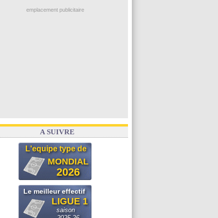
Ouganda
: Owori battu à mort à Kampala
PSG
: Nsoki va signer en Croatie
emplacement publicitaire
Arsenal
: Naples vise Gabriel Jesus
Real
: Mastantuono prêté à la Fiorentina (off.)
Man City
: accord avec le Barça pour Rodri ?
Rennes
: Haise a prolongé (officiel)
Palace
: Tomiyasu a convaincu (officiel)
Voir les brèves précédentes
A SUIVRE
L'equipe type de
MONDIAL
2026
Le meilleur effectif
LIGUE 1
saison
2025-26