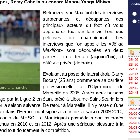
opez, Rémy Cabella ou encore Mapou Yanga-Mbiwa.
Franc
Retrouvez sur Maxifoot des interviews
O
surprenantes et décapantes des
principaux acteurs du foot où vous
apprendrez tout sur leur vie hors des
pelouses du championnat. Les
interviews que l'on appelle les «
36 de
Maxifoot
» sont découpées en deux
parties : côté terrain (aujourd'hui), et
23h09
côté vie privée (demain).
22h50
22h35
Evoluant au poste de latéral droit, Garry
22h18
22h00
Bocaly (25 ans) commence sa carrière
21h42
professionnelle à
l'Olympique de
sure à la hanche.
21h10
Marseille
en 2005. Après deux saisons
20h46
20h30
age par la Ligue 2 en étant prêté à Libourne-Saint-Seurin lors
20h01
er
la saison suivante. De retour à
Marseille
, il n'y reste qu'une
19h18
05/08
u dans l'Hérault où il signe à la fin de la saison 2009-2010,
19h09
06/08
18h48
dirigeants du MHSC. Le Martiniquais possède à son palmarès
06/08
18h37
06/08
enus en 2010 et en 2012. Après une sérieuse blessure à la
18h29
06/08
rend tout doucement la compétition.
17h58
06/08
17h46
06/08
17h32