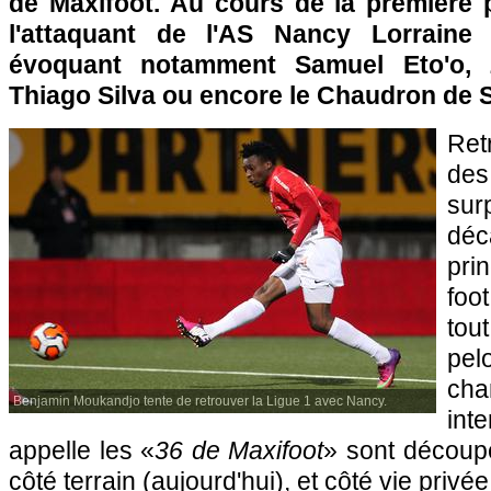
de Maxifoot. Au cours de la première pa
l'attaquant de l'AS Nancy Lorraine 
évoquant notamment Samuel Eto'o, Z
Thiago Silva ou encore le Chaudron de S
Ret
de
su
dé
pri
foo
tout
p
ch
Benjamin Moukandjo tente de retrouver la Ligue 1 avec Nancy.
in
appelle les «
36 de Maxifoot
» sont découp
côté terrain (aujourd'hui), et côté vie privé