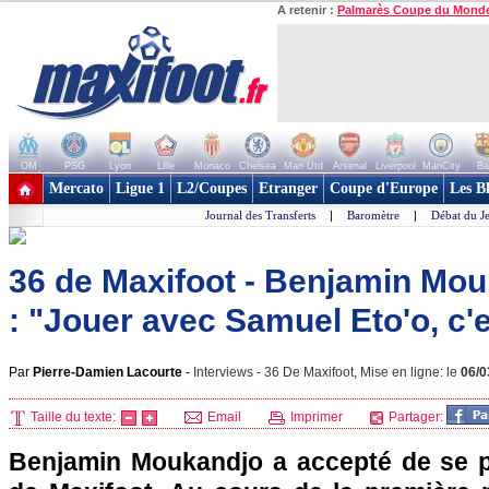
A retenir :
Palmarès Coupe du Mond
OM
PSG
Lyon
Lille
Monaco
Chelsea
Man Utd
Arsenal
Liverpool
ManCity
Ba
+ de clubs
Mercato
Ligue 1
L2/Coupes
Etranger
Coupe d'Europe
Les B
Journal des Transferts
|
Baromètre
|
Débat du J
36 de Maxifoot - Benjamin Mo
: "Jouer avec Samuel Eto'o, c'
Par
Pierre-Damien Lacourte
-
Interviews - 36 De Maxifoot, Mise en ligne: le
06/0
Taille du texte:
Email
Imprimer
Partager:
Benjamin Moukandjo a accepté de se p