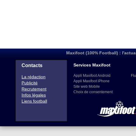
Maxifoot (100% Football) : l'actua
Services Maxifoot
Contacts
Appli Maxifoot Android
Flu
La rédaction
Appli Maxifoot iPhone
Publicité
Site web Mobile
Recrutement
Choix de consentement
Infos légales
Liens football