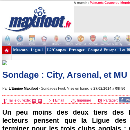
A retenir :
Palmarès Coupe du Mond
OM
PSG
Lyon
Lille
Monaco
Chelsea
Man Utd
Arsenal
Liverpool
ManCity
Ba
+ de clubs
Mercato
Ligue 1
L2/Coupes
Etranger
Coupe d'Europe
Les B
Sondage : City, Arsenal, et MU v
Par
L'Equipe Maxifoot
-
Sondages Foot, Mise en ligne: le
27/02/2014
à
08h50
Taille du texte:
Email
Imprimer
Partager:
Un peu moins des deux tiers des l
lecteurs pensent que la Ligue de
terminer pour les trois clubs anglais : 