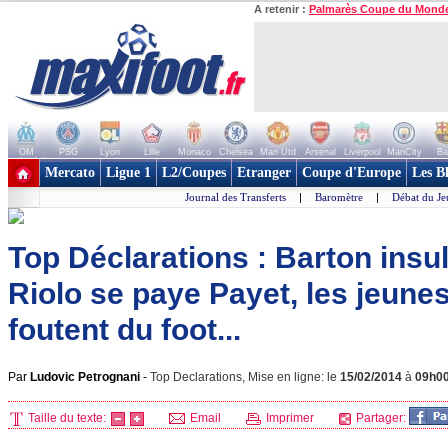
A retenir :
Palmarès Coupe du Mond
OM
PSG
Lyon
Lille
Monaco
Chelsea
Man Utd
Arsenal
Liverpool
ManCity
Ba
+ de clubs
Mercato
Ligue 1
L2/Coupes
Etranger
Coupe d'Europe
Les B
Journal des Transferts
|
Baromètre
|
Débat du Je
Top Déclarations : Barton insul
Riolo se paye Payet, les jeune
foutent du foot...
Par
Ludovic Petrognani
-
Top Declarations, Mise en ligne: le
15/02/2014
à
09h0
Taille du texte:
Email
Imprimer
Partager: