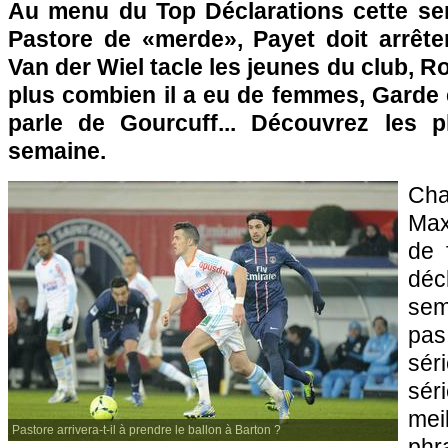
Au menu du Top Déclarations cette sem
Pastore de «merde», Payet doit arrêter
Van der Wiel tacle les jeunes du club, R
plus combien il a eu de femmes, Garde 
parle de Gourcuff... Découvrez les 
semaine.
Ch
Max
de 
dé
sem
pa
sé
sér
mei
Pastore arrivera-t-il à prendre le ballon à Barton ?
phr