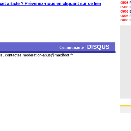
20h47
et article ? Prévenez-nous en cliquant sur ce lien
05/08
20h30
05/08
20h18
05/08
20h04
05/08
19h47
06/08
19h34
06/08
19h14
05/08
19h06
18h50
18h30
18h20
DISQUS
Communauté
17h58
17h47
us, contactez
moderation-abus@maxifoot.fr