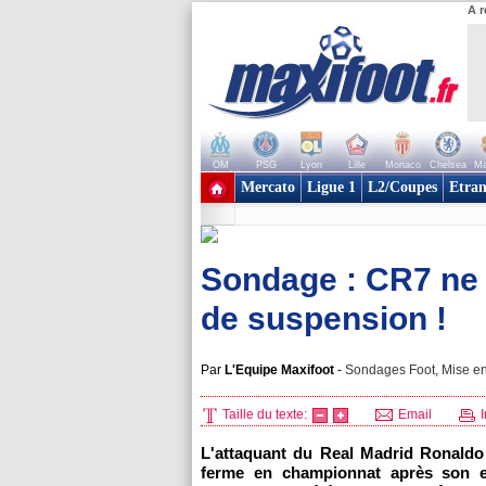
A r
OM
PSG
Lyon
Lille
Monaco
Chelsea
Ma
+ de clubs
Mercato
Ligue 1
L2/Coupes
Etran
Sondage : CR7 ne 
de suspension !
Par
L'Equipe Maxifoot
-
Sondages Foot, Mise en
Taille du texte:
Email
I
L'attaquant du Real Madrid Ronaldo
ferme en championnat après son ex