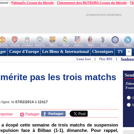
etenir :
Palmarès Coupe du Monde
-
Classement des BUTEURS Coupe du Monde
-
TA
emplacement publicitaire
n Utd
Arsenal
Liverpool
ManCity
Barca
Real
Atletico
Milan
Juve
Inter
Naples
ger
Coupe d'Europe
Les Bleus & International
Chroniques
TV
+
Liens foot
|
Flux RSS
|
Sondages
mérite pas les trois matchs
Sond
Zidan
Franc
O
 ligne: le
07/02/2014
à
11h17
mprimer
Partager:
 a écopé cette semaine de trois matchs de suspension
pulsion face à Bilbao (1-1), dimanche. Pour rappel,