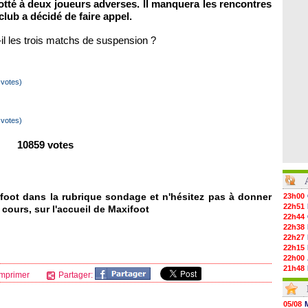
rotté à deux joueurs adverses. Il manquera les rencontres
 club a décidé de faire appel.
-il les trois matchs de suspension ?
votes)
votes)
10859 votes
foot dans la rubrique sondage et n'hésitez pas à donner
23h00
22h51
 cours, sur l'accueil de Maxifoot
22h44
22h38
22h27
22h15
22h00
21h48
mprimer
Partager:
21h39
21h26
21h05
05/08