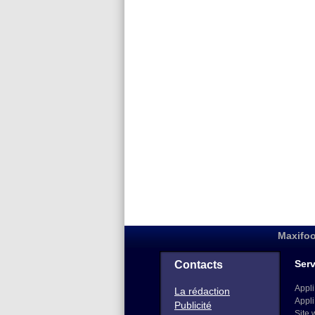
Maxifoo
Serv
Contacts
Appli
La rédaction
Appli
Publicité
Site 