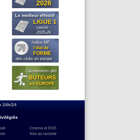
2026
Le meilleur effectif
LIGUE 1
saison
2025-26
Indice MF :
l'état de
FORME
des clubs en europe
Classements des
BUTEURS
en EUROPE
o 24h/24
ivilégiés
ball
Cinema et DVD
Live
Non au racisme
)