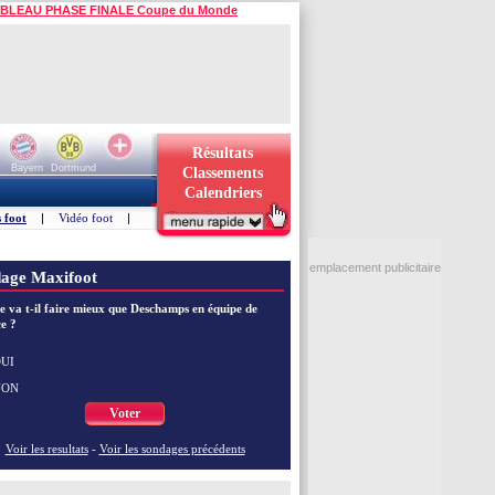
BLEAU PHASE FINALE Coupe du Monde
Résultats
Bayern
Dortmund
Classements
Calendriers
 foot
|
Vidéo foot
|
emplacement publicitaire
age Maxifoot
e va t-il faire mieux que Deschamps en équipe de
e ?
UI
NON
Voter
Voir les resultats
-
Voir les sondages précédents