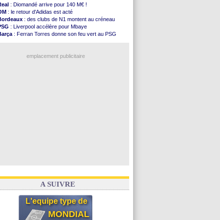
FIFA
: l'UEFA maintient la pression
Real
: Diomandé arrive pour 140 M€ !
PSG
: Tebas encense Luis Enrique
OM
: le retour d'Adidas est acté
Real
: Vinicius jusqu'en 2032 (officiel)
Bordeaux
: des clubs de N1 montent au créneau
Lyon
: Mangala va rejoindre Getafe
PSG
: Liverpool accélère pour Mbaye
OM
: une offre refusée pour Aguerd
Barça
: Ferran Torres donne son feu vert au PSG
Real
: c'est confirmé pour Vinicius
PSG
: Luis Enrique satisfait malgré tout
Troyes
: Junior Diaz jusqu'en 2030 (officiel)
Real
: une nouvelle offre pour Vinicius
PSG
: Akliouche a signé (officiel)
emplacement publicitaire
OM
: une offre pour Bulka
PSG
: contrat signé pour Akliouche
Ouganda
: Owori battu à mort à Kampala
Arsenal
: Arteta veut créer une dynastie
Chelsea
: Palace a fait son offre pour Disasi
Voir les brèves précédentes
A SUIVRE
L'equipe type de
MONDIAL