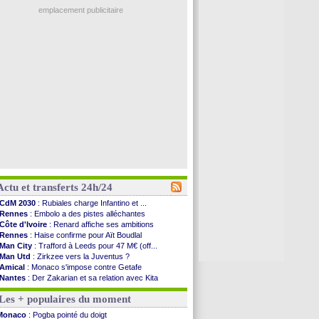
emplacement publicitaire
Actu et transferts 24h/24
CdM 2030
: Rubiales charge Infantino et ...
Rennes
: Embolo a des pistes alléchantes
Côte d'Ivoire
: Renard affiche ses ambitions
Rennes
: Haise confirme pour Aït Boudlal
Man City
: Trafford à Leeds pour 47 M€ (off...
Man Utd
: Zirkzee vers la Juventus ?
Amical
: Monaco s'impose contre Getafe
Nantes
: Der Zakarian et sa relation avec Kita
OM
: le club prêt à libérer Kondogbia ?
Les + populaires du moment
Monaco
: le message touchant d'Akliouche
FIFA
: Tebas en remet une couche
Monaco
: Pogba pointé du doigt