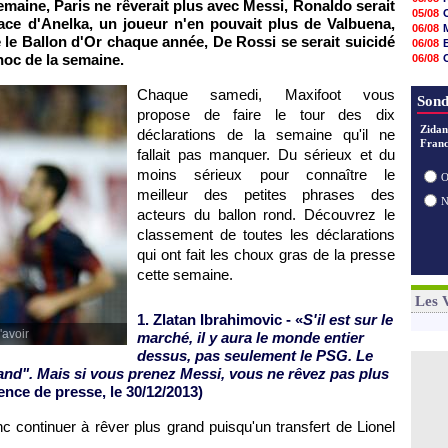
semaine,
Paris
ne rêverait plus avec Messi, Ronaldo serait
06/08
05/08
cace d'Anelka, un joueur n'en pouvait plus de Valbuena,
06/08
06/08
06/08
 le Ballon d'Or chaque année, De Rossi se serait suicidé
06/08
06/08
hoc de la semaine.
06/08
06/08
06/08
06/08
06/08
Chaque samedi, Maxifoot vous
06/08
Sond
06/08
propose de faire le tour des dix
06/08
Zidan
déclarations de la semaine qu'il ne
06/08
Franc
fallait pas manquer. Du sérieux et du
06/08
06/08
moins sérieux pour connaître le
O
meilleur des petites phrases des
acteurs du ballon rond. Découvrez le
classement de toutes les déclarations
qui ont fait les choux gras de la presse
cette semaine.
Les 
1. Zlatan Ibrahimovic - «
S'il est sur le
'avoir
marché, il y aura le monde entier
dessus, pas seulement le
PSG.
Le
grand". Mais si vous prenez Messi, vous ne rêvez pas plus
ence de presse, le 30/12/2013)
 continuer à rêver plus grand puisqu'un transfert de Lionel