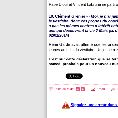
Pape Diouf et Vincent Labrune ne partiro
10. Clément Grenier - «
Moi, je n'ai j
le vestiaire, donc ces propos du coach
a pas les mêmes centres d'intérêt entr
ans qui découvrent la vie ? Mais ça, c
02/01/2014)
Rémi Garde avait affirmé que les ancien
jeunes au sein du vestiaire. Un jeune n'e
C'est sur cette déclaration que se te
samedi prochain pour un nouveau nu
Taille du texte:
Email
I
Signalez une erreur dans c