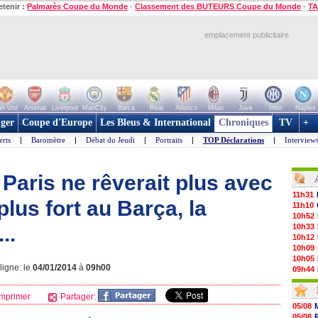
etenir :
Palmarès Coupe du Monde
-
Classement des BUTEURS Coupe du Monde
-
TA
emplacement publicitaire
n Utd
Arsenal
Liverpool
ManCity
Barca
Real
Atletico
Milan
Juve
Inter
Naples
ger
Coupe d'Europe
Les Bleus & International
Chroniques
TV
+
erts
|
Baromètre
|
Débat du Jeudi
|
Portraits
|
TOP Déclarations
|
Interview
 Paris ne rêverait plus avec
11h31
plus fort au Barça, la
11h10
10h52
..
10h33
10h12
10h09
10h05
ligne: le
04/01/2014
à
09h00
09h44
09h24
09h06
mprimer
Partager:
08h44
05/08
08h22
05/08