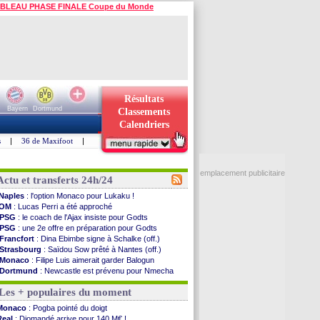
BLEAU PHASE FINALE Coupe du Monde
Résultats
Bayern
Dortmund
Classements
Calendriers
s
|
36 de Maxifoot
|
emplacement publicitaire
Actu et transferts 24h/24
Naples
: l'option Monaco pour Lukaku !
OM
: Lucas Perri a été approché
PSG
: le coach de l'Ajax insiste pour Godts
PSG
: une 2e offre en préparation pour Godts
Francfort
: Dina Ebimbe signe à Schalke (off.)
Strasbourg
: Saïdou Sow prêté à Nantes (off.)
Monaco
: Filipe Luis aimerait garder Balogun
Dortmund
: Newcastle est prévenu pour Nmecha
Barça
: première offre à 45 M€ pour Rodri ?
Les + populaires du moment
Argentine
: le soutien très appuyé à Infantino
Tottenham
: Van de Ven va prolonger
Monaco
: Pogba pointé du doigt
Barça
: l'agent de Rodri confirme !
Real
: Diomandé arrive pour 140 M€ !