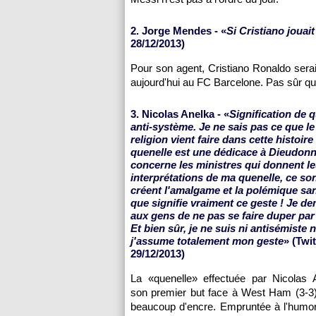
2. Jorge Mendes - «
Si Cristiano jouai
28/12/2013)
Pour son agent, Cristiano Ronaldo serai
aujourd'hui au FC Barcelone. Pas sûr que
3. Nicolas Anelka - «
Signification de q
anti-système. Je ne sais pas ce que l
religion vient faire dans cette histoire
quenelle est une dédicace à Dieudonn
concerne les ministres qui donnent l
interprétations de ma quenelle, ce so
créent l'amalgame et la polémique san
que signifie vraiment ce geste ! Je 
aux gens de ne pas se faire duper par
Et bien sûr, je ne suis ni antisémiste n
j'assume totalement mon geste
» (Twit
29/12/2013)
La «quenelle» effectuée par Nicolas 
son premier but face à West Ham (3-3) 
beaucoup d'encre. Empruntée à l'humor