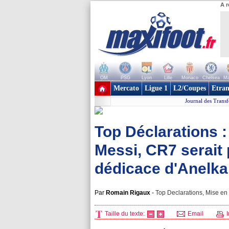
A r
OM
PSG
Lyon
Lille
Monaco
Chelsea
Ma
+ de clubs
Mercato
Ligue 1
L2/Coupes
Etran
Journal des Transf
Top Déclarations :
Messi, CR7 serait 
dédicace d'Anelka.
Par
Romain Rigaux
-
Top Declarations, Mise en 
Taille du texte:
Email
I