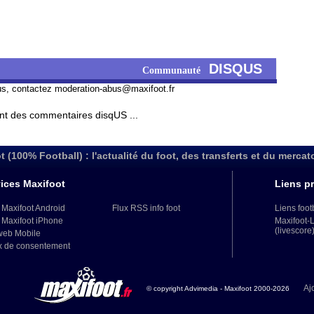
DISQUS
Communauté
us, contactez
moderation-abus@maxifoot.fr