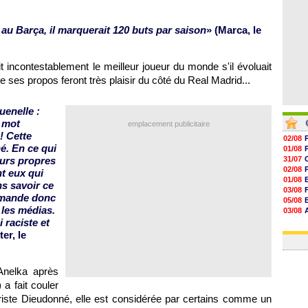
t au Barça, il marquerait 120 buts par saison
» (Marca, le
t incontestablement le meilleur joueur du monde s'il évoluait
 ses propos feront très plaisir du côté du Real Madrid...
uenelle :
e mot
emplacement publicitaire
 ! Cette
02/08
é. En ce qui
01/08
eurs propres
31/07
02/08
nt eux qui
01/08
s savoir ce
03/08
demande donc
05/08
 les médias.
03/08
i raciste et
03/08
03/08
ter, le
Anelka après
a fait couler
iste Dieudonné, elle est considérée par certains comme un