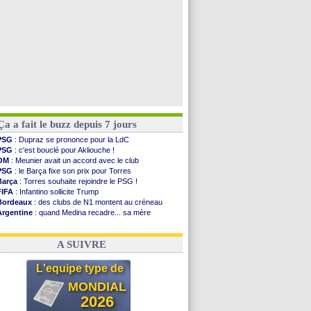
Ça a fait le buzz depuis 7 jours
PSG
: Dupraz se prononce pour la LdC
PSG
: c'est bouclé pour Akliouche !
OM
: Meunier avait un accord avec le club
PSG
: le Barça fixe son prix pour Torres
Barça
: Torres souhaite rejoindre le PSG !
FIFA
: Infantino sollicite Trump
Bordeaux
: des clubs de N1 montent au créneau
Argentine
: quand Medina recadre... sa mère
Real
: le démenti de Leipzig pour Diomandé
OM
: Paixão attire un 2e club anglais
A SUIVRE
L'equipe type de
MONDIAL
2026