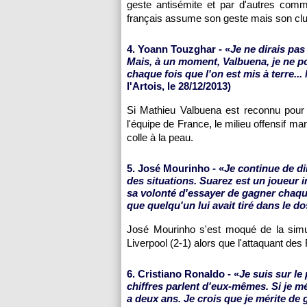
geste antisémite et par d'autres comm
français assume son geste mais son club
4. Yoann Touzghar - «
Je ne dirais pas
Mais, à un moment, Valbuena, je ne p
chaque fois que l'on est mis à terre...
l'Artois, le 28/12/2013)
Si Mathieu Valbuena est reconnu pour
l'équipe de France, le milieu offensif ma
colle à la peau.
5. José Mourinho - «
Je continue de di
des situations. Suarez est un joueur i
sa volonté d'essayer de gagner chaque
que quelqu'un lui avait tiré dans le do
José Mourinho s'est moqué de la simul
Liverpool (2-1) alors que l'attaquant des
6. Cristiano Ronaldo - «
Je suis sur le
chiffres parlent d'eux-mêmes. Si je mé
a deux ans. Je crois que je mérite de