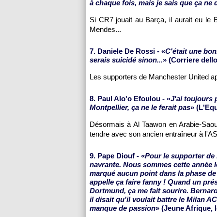
à chaque fois, mais je sais que ça ne
Si CR7 jouait au Barça, il aurait eu le
Mendes...
7. Daniele De Rossi - «
C'était une bon
serais suicidé sinon...
» (Corriere dell
Les supporters de Manchester United app
8. Paul Alo'o Efoulou - «
J'ai toujours
Montpellier
, ça ne le ferait pas
» (L'Equ
Désormais à Al Taawon en Arabie-Saoudi
tendre avec son ancien entraîneur à l'A
9. Pape Diouf - «
Pour le supporter de 
navrante. Nous sommes cette année le
marqué aucun point dans la phase de
appelle ça faire fanny ! Quand un pré
Dortmund, ça me fait sourire. Bernard 
il disait qu'il voulait battre le Milan 
manque de passion
» (Jeune Afrique, 