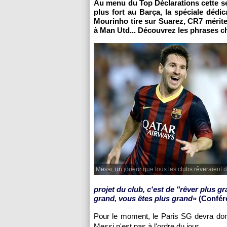
Au menu du Top Déclarations cette 
plus fort au Barça, la spéciale dédi
Mourinho tire sur Suarez, CR7 mérite
à Man Utd... Découvrez les phrases c
Messi, un joueur que tous les clubs rêveraient d
projet du club, c'est de "rêver plus 
grand, vous êtes plus grand
» (Confér
Pour le moment, le
Paris SG
devra donc
Messi n'est pas à l'ordre du jour.