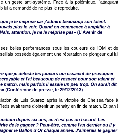
e un geste anti-système. Face à la polémique, l'attaquant
 lui a demandé de ne plus le reproduire.
 que je le méprise car j'admire beaucoup son talent.
ouvais plus le voir. Quand on commence à amplifier à
 Mais, attention, je ne le méprise pas
» (L'Avenir de
 ses belles performances sous les couleurs de
l'OM
et de
rseillais possède également une réputation de plongeur qui lui
re que je déteste les joueurs qui essaient de provoquer
ncroyable et j'ai beaucoup de respect pour son talent et
 match, mais parfois il essaie un peu trop. On aurait dit
s
» (Conférence de presse, le 29/12/2013)
ation de Luis Suarez après la victoire de Chelsea face à
 Reds avait tenté d'obtenir un penalty en fin de match. Et pan !
 podium depuis six ans, ce n'est pas un hasard. Les
rite de le gagner ? Peut-être, comme l'an dernier ou il y
 gagner le Ballon d'Or chaque année. J'aimerais le gagner