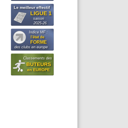
Le meilleur effectif
LIGUE 1
saison
2025-26
Indice MF :
l'état de
FORME
des clubs en europe
Classements des
BUTEURS
en EUROPE