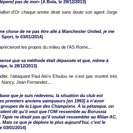
 dépend pas de moi
» (A Bola, le 29/12/2013)
 Ballon d'Or chaque année dirait sans doute son agent Jorge
ne chose de ne pas être allé à Manchester United, je me
o Sport, le 03/01/2014)
récieront les propos du milieu de l'AS Rome...
 pensé que sa méthode était dépassée et que, même à
ipe, le 28/12/2013)
te, l'attaquant Paul Alo'o Efoulou ne s'est pas montré très
S Nancy, Jean Fernandez...
base que je suis redevenu, la situation du club est
s premiers anciens vainqueurs [en 1993] à n'avoir
 groupes de la Ligue des Champions. À la pétanque, on
sident dit qu'il veut que l'OM ressemble au Borussia
Tapie ne disait pas qu'il voulait ressembler au Milan AC,
AC. Mais ce que je déplore le plus aujourd'hui, c'est le
le 03/01/2014)