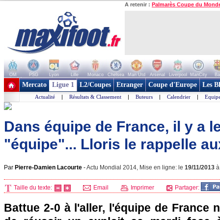
A retenir :
Palmarès Coupe du Mond
OM
PSG
Lyon
Lille
Monaco
Chelsea
Man Utd
Arsenal
Liverpool
ManCity
Ba
+ de clubs
Mercato
Ligue 1
L2/Coupes
Etranger
Coupe d'Europe
Les B
Actualité
|
Résultats & Classement
|
Buteurs
|
Calendrier
|
Equipe
Dans équipe de France, il y a l
"équipe"... Lloris le rappelle a
Par
Pierre-Damien Lacourte
-
Actu Mondial 2014, Mise en ligne: le
19/11/2013
Taille du texte:
Email
Imprimer
Partager:
Battue 2-0 à l'aller, l'équipe de France 