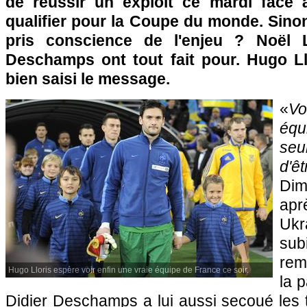
de réussir un exploit ce mardi face 
qualifier pour la Coupe du monde. Sinon.
pris conscience de l'enjeu ? Noël 
Deschamps ont tout fait pour. Hugo Ll
bien saisi le message.
«
Vo
éq
se
d'ê
Dim
apr
Ukr
su
rem
Hugo Lloris espère voir enfin une vraie équipe de France ce soir.
la 
Didier Deschamps a lui aussi secoué les