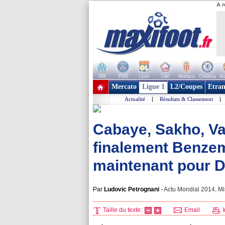
A r
OM
PSG
Lyon
Lille
Monaco
Chelsea
Ma
+ de clubs
Mercato
Ligue 1
L2/Coupes
Etran
Actualité
|
Résultats & Classement
|
Cabaye, Sakho, Va
finalement Benzem
maintenant pour 
Par
Ludovic Petrognani
-
Actu Mondial 2014, Mi
Taille du texte:
Email
I