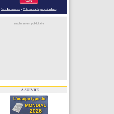
Voter
Voir les resultats
-
Voir les sondages précédents
emplacement publicitaire
A SUIVRE
L'equipe type de
MONDIAL
2026