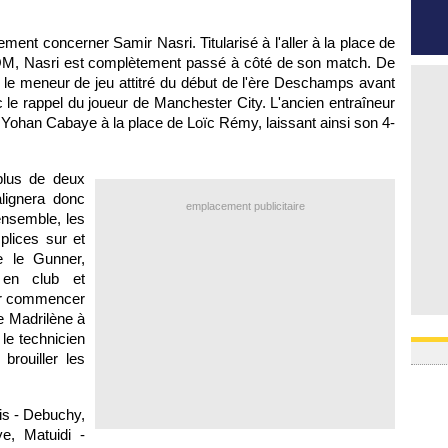
ent concerner Samir Nasri. Titularisé à l'aller à la place de
OM
, Nasri est complètement passé à côté de son match. De
, le meneur de jeu attitré du début de l'ère Deschamps avant
 le rappel du joueur de Manchester City. L'ancien entraîneur
r Yohan Cabaye à la place de Loïc Rémy, laissant ainsi son 4-
plus de deux
lignera donc
emplacement publicitaire
nsemble, les
plices sur et
e le Gunner,
 en club et
our commencer
le Madrilène à
 le technicien
brouiller les
is - Debuchy,
e, Matuidi -