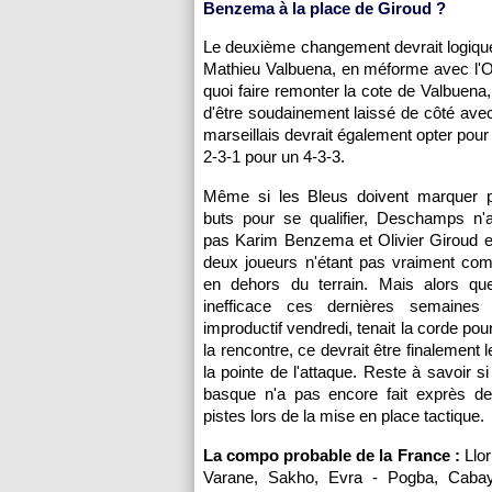
Benzema à la place de Giroud ?
Le deuxième changement devrait logiquem
Mathieu Valbuena, en méforme avec
l'
quoi faire remonter la cote de Valbuena
d'être soudainement laissé de côté avec
marseillais devrait également opter pou
2-3-1 pour un 4-3-3.
Même si les Bleus doivent marquer 
buts pour se qualifier, Deschamps n'a
pas Karim Benzema et Olivier Giroud e
deux joueurs n'étant pas vraiment com
en dehors du terrain. Mais alors qu
inefficace ces dernières semaines
improductif vendredi, tenait la corde p
la rencontre, ce devrait être finalement 
la pointe de l'attaque. Reste à savoir si
basque n'a pas encore fait exprès de 
pistes lors de la mise en place tactique.
La compo probable de la France :
Llor
Varane, Sakho, Evra - Pogba, Cabay