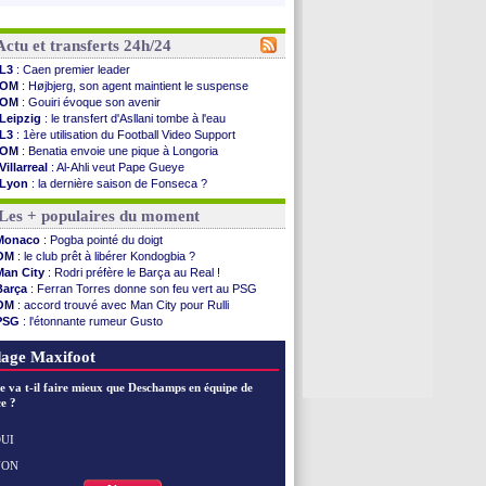
Actu et transferts 24h/24
L3
: Caen premier leader
OM
: Højbjerg, son agent maintient le suspense
OM
: Gouiri évoque son avenir
Leipzig
: le transfert d'Asllani tombe à l'eau
L3
: 1ère utilisation du Football Video Support
OM
: Benatia envoie une pique à Longoria
Villarreal
: Al-Ahli veut Pape Gueye
Lyon
: la dernière saison de Fonseca ?
OM
: un nouveau prétendant pour Højbjerg
Les + populaires du moment
Brest
: un gardien norvégien en approche ?
OM
: McCourt a versé 120 M€ en 2026
Monaco
: Pogba pointé du doigt
PSG
: 4 retours dans le groupe face à Man Utd ...
OM
: le club prêt à libérer Kondogbia ?
Nice
: Kevin Carlos va partir en Italie
Man City
: Rodri préfère le Barça au Real !
L1
: prison avec sursis requis contre un arbitre
Barça
: Ferran Torres donne son feu vert au PSG
Leganés
: c'est signé pour Luca Zidane (off.)
OM
: accord trouvé avec Man City pour Rulli
Atletico
: Ruggeri en route pour Aston Villa
PSG
: l'étonnante rumeur Gusto
Monaco
: Filipe Luis soutient Biereth
OM
: une offre pour Bulka
Lyon
: Mangala prêté à Getafe (officiel)
Ouganda
: Owori battu à mort à Kampala
age Maxifoot
PSG
: Nsoki va signer en Croatie
Arsenal
: Naples vise Gabriel Jesus
e va t-il faire mieux que Deschamps en équipe de
Real
: Mastantuono prêté à la Fiorentina (off.)
e ?
Man City
: accord avec le Barça pour Rodri ?
Rennes
: Haise a prolongé (officiel)
UI
Palace
: Tomiyasu a convaincu (officiel)
NON
Voir les brèves précédentes