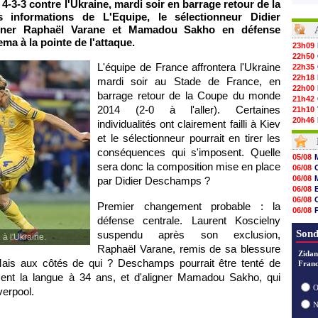
4-3-3 contre l'Ukraine, mardi soir en barrage retour de la
informations de L'Equipe, le sélectionneur Didier
gner Raphaël Varane et Mamadou Sakho en défense
a à la pointe de l'attaque.
23h09
22h50
L'équipe de France affrontera l'Ukraine
22h35
22h18
mardi soir au Stade de France, en
22h00
barrage retour de la Coupe du monde
21h42
2014 (2-0 à l'aller). Certaines
21h10
20h46
individualités ont clairement failli à Kiev
20h30
et le sélectionneur pourrait en tirer les
20h01
conséquences qui s'imposent. Quelle
19h18
05/08
19h09
sera donc la composition mise en place
06/08
18h48
06/08
par Didier Deschamps ?
18h37
06/08
18h29
06/08
Premier changement probable : la
17h58
06/08
17h46
défense centrale. Laurent Koscielny
06/08
17h32
06/08
Sond
suspendu après son exclusion,
 à l'Ukraine.
17h16
Raphaël Varane, remis de sa blessure
16h59
Zidan
16h37
 Mais aux côtés de qui ? Deschamps pourrait être tenté de
Franc
16h33
sement la langue à 34 ans, et d'aligner Mamadou Sakho, qui
16h27
O
verpool.
16h22