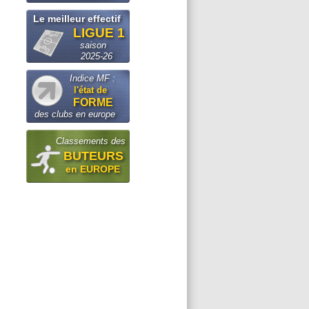
Le meilleur effectif
LIGUE 1
saison
2025-26
Indice MF :
l'état de
FORME
des clubs en europe
Classements des
BUTEURS
en EUROPE