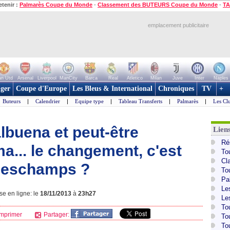
etenir :
Palmarès Coupe du Monde
-
Classement des BUTEURS Coupe du Monde
-
TA
emplacement publicitaire
n Utd
Arsenal
Liverpool
ManCity
Barca
Real
Atletico
Milan
Juve
Inter
Naples
ger
Coupe d'Europe
Les Bleus & International
Chroniques
TV
+
Buteurs
|
Calendrier
|
Equipe type
|
Tableau Transferts
|
Palmarès
|
Les Cl
lbuena et peut-être
Lien
Ré
a... le changement, c'est
To
Cl
Deschamps ?
To
Pa
Le
se en ligne: le
18/11/2013
à
23h27
Le
To
mprimer
Partager:
To
To