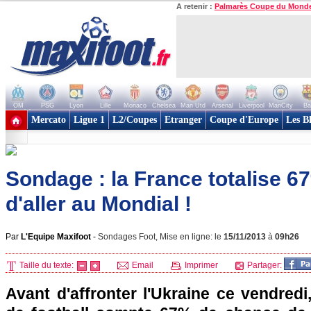
A retenir :
Palmarès Coupe du Mond
OM
PSG
Lyon
Lille
Monaco
Chelsea
Man Utd
Arsenal
Liverpool
ManCity
Ba
+ de clubs
Mercato
Ligue 1
L2/Coupes
Etranger
Coupe d'Europe
Les B
Sondage : la France totalise 
d'aller au Mondial !
Par
L'Equipe Maxifoot
-
Sondages Foot, Mise en ligne: le
15/11/2013
à
09h26
Taille du texte:
Email
Imprimer
Partager:
Avant d'affronter l'Ukraine ce vendredi