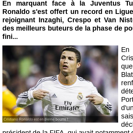
En marquant face à la Juventus Turi
Ronaldo s'est offert un record en Lig
rejoignant Inzaghi, Crespo et Van Nis
des meilleurs buteurs de la phase de pou
fini...
En
Cri
que
Bla
r
dé
Por
d'
sa
Cristiano Ronaldo est en pleine bourre !
dé
président de la FIFA, qui avait notamment