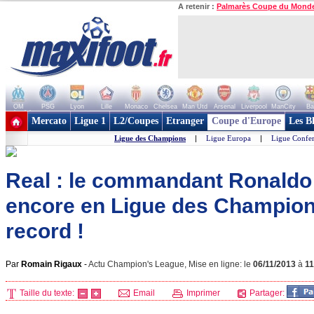
A retenir :
Palmarès Coupe du Mond
OM
PSG
Lyon
Lille
Monaco
Chelsea
Man Utd
Arsenal
Liverpool
ManCity
Ba
+ de clubs
Mercato
Ligue 1
L2/Coupes
Etranger
Coupe d'Europe
Les B
Ligue des Champions
|
Ligue Europa
|
Ligue Confe
Real : le commandant Ronaldo
encore en Ligue des Champions
record !
Par
Romain Rigaux
-
Actu Champion's League, Mise en ligne: le
06/11/2013
à
1
Taille du texte:
Email
Imprimer
Partager: