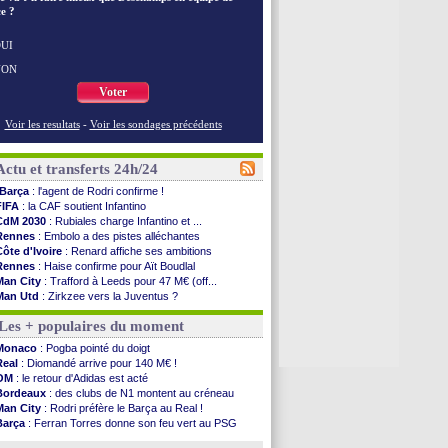
e ?
UI
NON
Voter
Voir les resultats
-
Voir les sondages précédents
Actu et transferts 24h/24
Barça
: l'agent de Rodri confirme !
FIFA
: la CAF soutient Infantino
CdM 2030
: Rubiales charge Infantino et ...
Rennes
: Embolo a des pistes alléchantes
Côte d'Ivoire
: Renard affiche ses ambitions
Rennes
: Haise confirme pour Aït Boudlal
Man City
: Trafford à Leeds pour 47 M€ (off...
Man Utd
: Zirkzee vers la Juventus ?
Amical
: Monaco s'impose contre Getafe
Les + populaires du moment
Nantes
: Der Zakarian et sa relation avec Kita
OM
: le club prêt à libérer Kondogbia ?
Monaco
: Pogba pointé du doigt
Monaco
: le message touchant d'Akliouche
Real
: Diomandé arrive pour 140 M€ !
FIFA
: Tebas en remet une couche
OM
: le retour d'Adidas est acté
FIFA
: l'UEFA maintient la pression
Bordeaux
: des clubs de N1 montent au créneau
PSG
: Tebas encense Luis Enrique
Man City
: Rodri préfère le Barça au Real !
Real
: Vinicius jusqu'en 2032 (officiel)
Barça
: Ferran Torres donne son feu vert au PSG
Lyon
: Mangala va rejoindre Getafe
PSG
: Liverpool accélère pour Mbaye
OM
: une offre refusée pour Aguerd