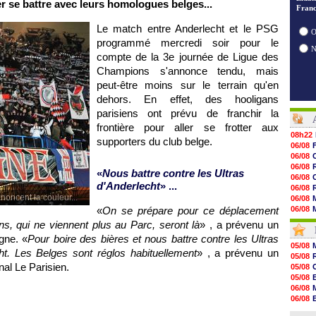
ler se battre avec leurs homologues belges...
Franc
Le match entre Anderlecht et le
PSG
O
programmé mercredi soir pour le
compte de la 3e journée de Ligue des
Champions s'annonce tendu, mais
peut-être moins sur le terrain qu'en
dehors. En effet, des hooligans
parisiens ont prévu de franchir la
frontière pour aller se frotter aux
08h22
supporters du club belge.
06/08
06/08
06/08
«
Nous battre contre les Ultras
06/08
d'Anderlecht
» ...
06/08
oncent la couleur...
06/08
«
On se prépare pour ce déplacement
06/08
06/08
ens, qui ne viennent plus au Parc, seront là
» , a prévenu un
06/08
gne. «
Pour boire des bières et nous battre contre les Ultras
06/08
05/08
t. Les Belges sont réglos habituellement
» , a prévenu un
06/08
05/08
06/08
nal Le Parisien.
05/08
06/08
05/08
06/08
06/08
06/08
06/08
06/08
05/08
06/08