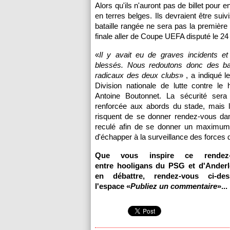
Alors qu'ils n'auront pas de billet pour 
en terres belges. Ils devraient être suivi
bataille rangée ne sera pas la première
finale aller de Coupe UEFA disputé le 
«
Il y avait eu de graves incidents e
blessés. Nous redoutons donc des ba
radicaux des deux clubs
» , a indiqué l
Division nationale de lutte contre le 
Antoine Boutonnet. La sécurité ser
renforcée aux abords du stade, mais l
risquent de se donner rendez-vous dan
reculé afin de se donner un maximu
d'échapper à la surveillance des forces de
Que vous inspire ce rendez-
entre hooligans du
PSG
et d'Anderl
en débattre, rendez-vous ci-de
l'espace «
Publiez un commentaire
»...