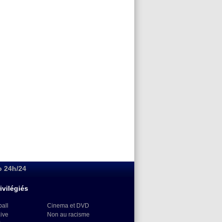
o 24h/24
ivilégiés
ball
Cinema et DVD
Live
Non au racisme
)