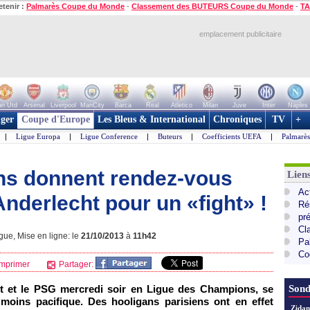
etenir :
Palmarès Coupe du Monde
-
Classement des BUTEURS Coupe du Monde
-
TA
emplacement publicitaire
n Utd
Arsenal
Liverpool
ManCity
Barca
Real
Atletico
Milan
Juve
Inter
Naples
ger
Coupe d'Europe
Les Bleus & International
Chroniques
TV
+
|
Ligue Europa
|
Ligue Conference
|
Buteurs
|
Coefficients UEFA
|
Palmarè
ns donnent rendez-vous
Lie
Ac
nderlecht pour un «fight» !
Ré
pr
Cl
ue, Mise en ligne: le
21/10/2013
à
11h42
Pa
Co
mprimer
Partager:
t et le
PSG
mercredi soir en Ligue des Champions, se
Sond
 moins pacifique. Des hooligans parisiens ont en effet
Zidan