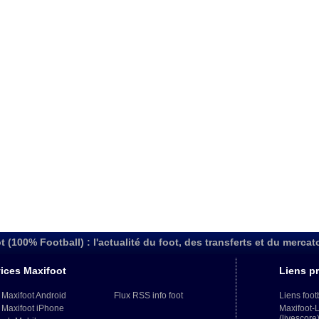
t (100% Football) : l'actualité du foot, des transferts et du mercat
ices Maxifoot
Liens pr
 Maxifoot Android
Flux RSS info foot
Liens foot
 Maxifoot iPhone
Maxifoot-
(livescore