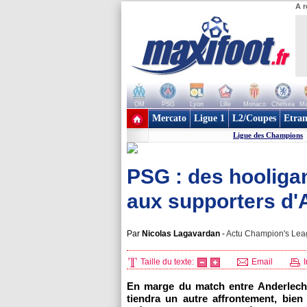
A r
OM
PSG
Lyon
Lille
Monaco
Chelsea
Ma
+ de clubs
Mercato
Ligue 1
L2/Coupes
Etran
Ligue des Champions
PSG : des hooliga
aux supporters d'A
Par
Nicolas Lagavardan
-
Actu Champion's Leag
Taille du texte:
Email
I
En marge du match entre Anderlech
tiendra un autre affrontement, bien