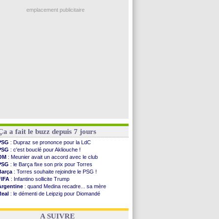
PSG
: Luis Enrique satisfait malgré tout
Real
: c'est confirmé pour Vinicius
emplacement publicitaire
Troyes
: Junior Diaz jusqu'en 2030 (officiel)
PSG
: Akliouche a signé (officiel)
OM
: une offre pour Bulka
PSG
: contrat signé pour Akliouche
Ouganda
: Owori battu à mort à Kampala
Voir les brèves précédentes
Ça a fait le buzz depuis 7 jours
PSG
: Dupraz se prononce pour la LdC
PSG
: c'est bouclé pour Akliouche !
OM
: Meunier avait un accord avec le club
PSG
: le Barça fixe son prix pour Torres
Barça
: Torres souhaite rejoindre le PSG !
FIFA
: Infantino sollicite Trump
Argentine
: quand Medina recadre... sa mère
Real
: le démenti de Leipzig pour Diomandé
OM
: Paixão attire un 2e club anglais
FIFA
: le conseiller d'Infantino démissionne !
A SUIVRE