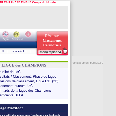
BLEAU PHASE FINALE Coupe du Monde
Résultats
Bayern
Dortmund
Classements
Calendriers
s C1
|
Palmarès C3
|
emplacement publicitaire
ns LIGUE des CHAMPIONS
tualité de LdC
sultats / Classement, Phase de Ligue
évisions de classement, Ligue LdC (xP)
assement buteurs LdC
lmarès de la Ligue des Champions
efficients UEFA
age Maxifoot
e va t-il faire mieux que Deschamps en équipe de