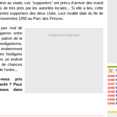
06/08
entrer au stade, ces "supporters" ont prévu d'arriver dès mardi
06/08
s de très près par les autorités locales... Si elle a lieu, cette
06/08
06/08
 entre supporters des deux clubs. Leur rivalité date du 8e de
06/08
24 novembre 1992 au Parc des Princes.
06/08
06/08
t pas mal de
garres entre
emplacement publicitaire
e patron de la
hooliganisme,
a évidemment
es hooligans
s un endroit
m de chances
 l'ordre...
02/08
vous pris
01/08
echt ? Pour
31/07
02/08
ssous dans
01/08
03/08
03/08
03/08
03/08
31/07