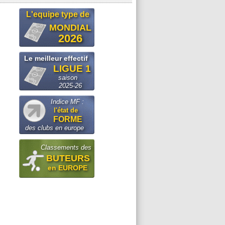
L'equipe type de
MONDIAL
2026
Le meilleur effectif
LIGUE 1
saison
2025-26
Indice MF :
l'état de
FORME
des clubs en europe
Classements des
BUTEURS
en EUROPE