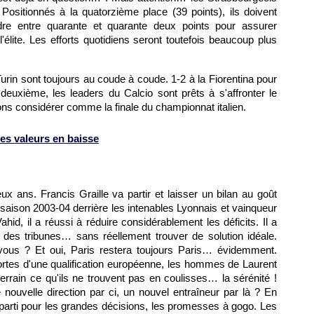
ositionnés à la quatorzième place (39 points), ils doivent
ndre entre quarante et quarante deux points pour assurer
l'élite. Les efforts quotidiens seront toutefois beaucoup plus
urin sont toujours au coude à coude. 1-2 à la Fiorentina pour
deuxième, les leaders du Calcio sont prêts à s'affronter le
s considérer comme la finale du championnat italien.
es valeurs en baisse
 ans. Francis Graille va partir et laisser un bilan au goût
 saison 2003-04 derrière les intenables Lyonnais et vainqueur
d, il a réussi à réduire considérablement les déficits. Il a
 des tribunes… sans réellement trouver de solution idéale.
-vous ? Et oui,
Paris
restera toujours
Paris
… évidemment.
ortes d'une qualification européenne, les hommes de Laurent
rrain ce qu'ils ne trouvent pas en coulisses… la sérénité !
 nouvelle direction par ci, un nouvel entraîneur par là ? En
t parti pour les grandes décisions, les promesses à gogo. Les