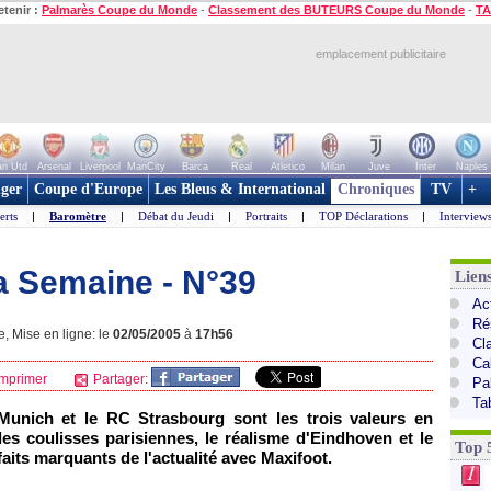
etenir :
Palmarès Coupe du Monde
-
Classement des BUTEURS Coupe du Monde
-
TA
emplacement publicitaire
n Utd
Arsenal
Liverpool
ManCity
Barca
Real
Atletico
Milan
Juve
Inter
Naples
ger
Coupe d'Europe
Les Bleus & International
Chroniques
TV
+
erts
|
Baromètre
|
Débat du Jeudi
|
Portraits
|
TOP Déclarations
|
Interview
a Semaine - N°39
Lien
Act
Ré
 Mise en ligne: le
02/05/2005
à
17h56
Cl
Ca
mprimer
Partager:
Pa
Ta
 Munich et le
RC Strasbourg
sont les trois valeurs en
les coulisses parisiennes, le réalisme d'Eindhoven et le
Top 
aits marquants de l'actualité avec Maxifoot.
1