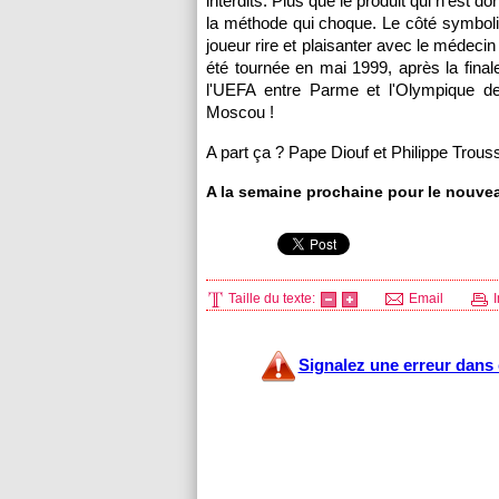
interdits. Plus que le produit qui n'est 
la méthode qui choque. Le côté symboliq
joueur rire et plaisanter avec le médeci
été tournée en mai 1999, après la finale
l'UEFA entre Parme et
l'Olympique de
Moscou !
A part ça ? Pape Diouf et Philippe Trouss
A la semaine prochaine pour le nouve
Taille du texte:
Email
I
Signalez une erreur dans c