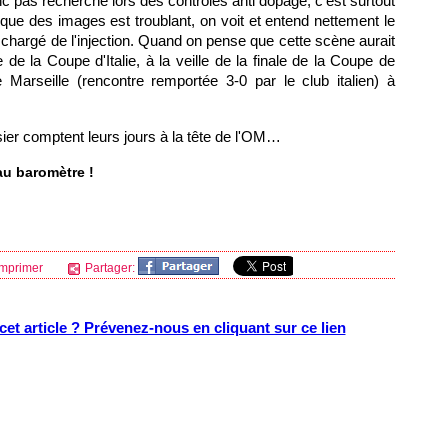
donc pas recherché lors des contrôles anti dopage, c'est surtout
ue des images est troublant, on voit et entend nettement le
n chargé de l'injection. Quand on pense que cette scène aurait
 de la Coupe d'Italie, à la veille de la finale de la Coupe de
 Marseille
(rencontre remportée 3-0 par le club italien) à
ier comptent leurs jours à la tête de
l'OM
…
au baromètre !
mprimer
Partager:
et article ? Prévenez-nous en cliquant sur ce lien