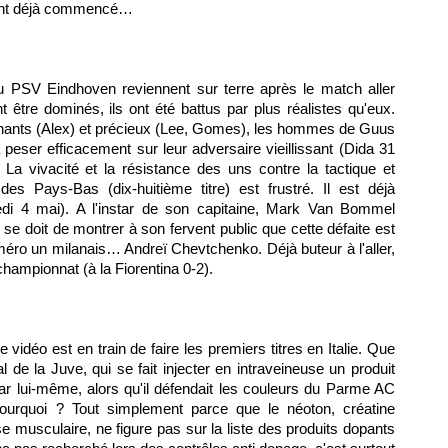
s ont déjà commencé…
 du PSV Eindhoven reviennent sur terre après le match aller
être dominés, ils ont été battus par plus réalistes qu'eux.
onnants (Alex) et précieux (Lee, Gomes), les hommes de Guus
à peser efficacement sur leur adversaire vieillissant (Dida 31
La vivacité et la résistance des uns contre la tactique et
des Pays-Bas (dix-huitième titre) est frustré. Il est déjà
edi 4 mai). A l'instar de son capitaine, Mark Van Bommel
se doit de montrer à son fervent public que cette défaite est
uméro un milanais… Andreï Chevtchenko. Déjà buteur à l'aller,
 championnat (à la Fiorentina 0-2).
e vidéo est en train de faire les premiers titres en Italie. Que
l de la Juve, qui se fait injecter en intraveineuse un produit
ar lui-même, alors qu'il défendait les couleurs du Parme AC
ourquoi ? Tout simplement parce que le néoton, créatine
e musculaire, ne figure pas sur la liste des produits dopants