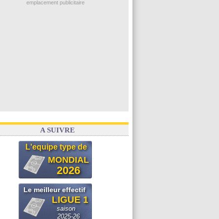
emplacement publicitaire
Arsenal
: Naples vise Gabriel Jesus
Real
: Mastantuono prêté à la Fiorentina (off.)
Man City
: accord avec le Barça pour Rodri ?
Rennes
: Haise a prolongé (officiel)
Palace
: Tomiyasu a convaincu (officiel)
Voir les brèves précédentes
A SUIVRE
L'equipe type de
MONDIAL
2026
Le meilleur effectif
LIGUE 1
saison
2025-26