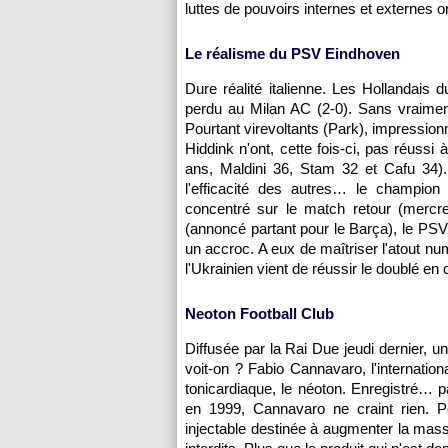
luttes de pouvoirs internes et externe
Le réalisme du PSV Eindhoven
Dure réalité italienne. Les Hollandais
perdu au Milan AC (2-0). Sans vraiment 
Pourtant virevoltants (Park), impressi
Hiddink n'ont, cette fois-ci, pas réussi 
ans, Maldini 36, Stam 32 et Cafu 34). 
l'efficacité des autres… le champion 
concentré sur le match retour (mercr
(annoncé partant pour le Barça), le PSV 
un accroc. A eux de maîtriser l'atout n
l'Ukrainien vient de réussir le doublé en
Neoton Football Club
Diffusée par la Rai Due jeudi dernier, un
voit-on ? Fabio Cannavaro, l'internationa
tonicardiaque, le néoton. Enregistré… p
en 1999, Cannavaro ne craint rien. P
injectable destinée à augmenter la mass