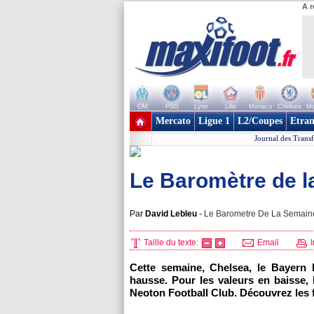
A r
OM
PSG
Lyon
Lille
Monaco
Chelsea
Ma
+ de clubs
Mercato
Ligue 1
L2/Coupes
Etran
Journal des Transf
Le Baromètre de l
Par
David Lebleu
-
Le Barometre De La Semaine,
Taille du texte:
Email
I
Cette semaine, Chelsea, le Bayern
hausse. Pour les valeurs en baisse, 
Neoton Football Club. Découvrez les f