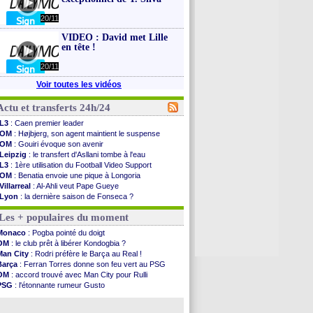
20/11
VIDEO : David met Lille
en tête !
20/11
Voir toutes les vidéos
Actu et transferts 24h/24
L3
: Caen premier leader
OM
: Højbjerg, son agent maintient le suspense
OM
: Gouiri évoque son avenir
Leipzig
: le transfert d'Asllani tombe à l'eau
L3
: 1ère utilisation du Football Video Support
OM
: Benatia envoie une pique à Longoria
Villarreal
: Al-Ahli veut Pape Gueye
Lyon
: la dernière saison de Fonseca ?
OM
: un nouveau prétendant pour Højbjerg
Les + populaires du moment
Brest
: un gardien norvégien en approche ?
OM
: McCourt a versé 120 M€ en 2026
Monaco
: Pogba pointé du doigt
PSG
: 4 retours dans le groupe face à Man Utd ...
OM
: le club prêt à libérer Kondogbia ?
Nice
: Kevin Carlos va partir en Italie
Man City
: Rodri préfère le Barça au Real !
L1
: prison avec sursis requis contre un arbitre
Barça
: Ferran Torres donne son feu vert au PSG
Leganés
: c'est signé pour Luca Zidane (off.)
OM
: accord trouvé avec Man City pour Rulli
Atletico
: Ruggeri en route pour Aston Villa
PSG
: l'étonnante rumeur Gusto
Monaco
: Filipe Luis soutient Biereth
OM
: une offre pour Bulka
Lyon
: Mangala prêté à Getafe (officiel)
Ouganda
: Owori battu à mort à Kampala
PSG
: Nsoki va signer en Croatie