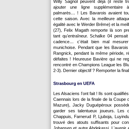
Willy Sagnol peuvent déjà (il reste tr
ajouter une ligne supplémentaire à
palmarès… ! Les Bavarois avaient tout
cette saison. Avec la meilleure attaq
égalité avec le Werder Brême) et la meil
(27), Felix Magath remporte là son pre
tant qu'entraîneur. Schalke 04 pensait 
cadence… c'était bien mal mesurer 
munichoise. Pendant que les Bavarois 
Rangnick, pendant la même période, réa
défaites ! Heureuse Bavière qui ne re
rencontré en Champions League les Blue
2-3). Dernier objectif ? Remporter la fi
Strasbourg
en UEFA
Les Alsaciens l'ont fait ! Ils sont quali
Caennais lors de la finale de la Coupe 
Mazure), Jacky Duguépéroux possède 
garder ses talentueux joueurs. Les d
Chappuis, Farnerud P, Ljuboja, Luyindu
trouvé des atouts suffisants pour c
Johansen et autre Abdekassi. L'avenir 