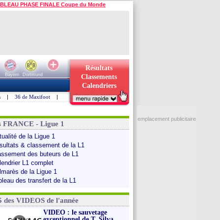
BLEAU PHASE FINALE Coupe du Monde
Résultats
Bayern
Dortmund
Classements
Calendriers
s
|
36 de Maxifoot
|
emplacement publicitaire
s FRANCE - Ligue 1
ualité de la Ligue 1
sultats & classement de la L1
assement des buteurs de L1
lendrier L1 complet
lmarès de la Ligue 1
bleau des transfert de la L1
5 des VIDEOS de l'année
VIDEO : le sauvetage
exceptionnel de T. Silva