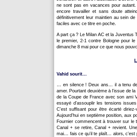
ne sont pas en vacances pour autant. P
encore travailler et sans doute attei
définitivement leur maintien au sein de 
faciles avec ce titre en poche.
A part ça ? Le Milan AC et la Juventus T
le premier, 2-1 contre Bologne pour le 
dimanche 8 mai pour ce que nous pouvon
L
Vahid sourit…
… en silence ! Deux ans… il a tenu deux
amer. Pourtant deuxième à l'issue de la
de la Coupe de France avec son ami Vahi
essayé d'assouplir les tensions issues
C'est suffisant pour être écarté diriez
Aujourd'hui en septième position, aux p
Fournier commencent à trouver sur le te
Canal + se retire, Canal + revient. Une
mai… fais ce qu'il te plaît… alors, c'es