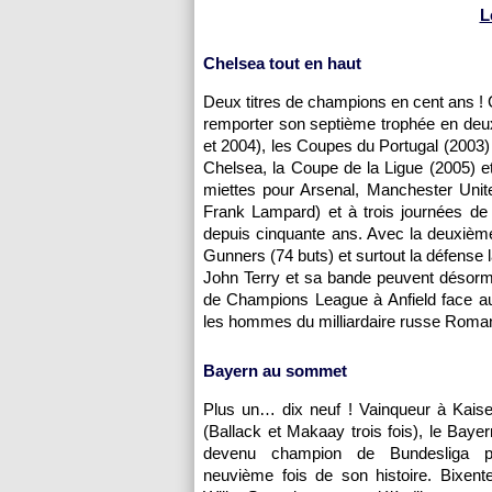
L
Chelsea tout en haut
Deux titres de champions en cent ans ! C
remporter son septième trophée en deu
et 2004), les Coupes du Portugal (2003)
Chelsea, la Coupe de la Ligue (2005) 
miettes pour Arsenal, Manchester Unite
Frank Lampard) et à trois journées de l
depuis cinquante ans. Avec la deuxième
Gunners (74 buts) et surtout la défense
John Terry et sa bande peuvent désorm
de Champions League à Anfield face aux 
les hommes du milliardaire russe Roman
Bayern au sommet
Plus un… dix neuf ! Vainqueur à Kaise
(Ballack et Makaay trois fois), le Baye
devenu champion de Bundesliga p
neuvième fois de son histoire. Bixent