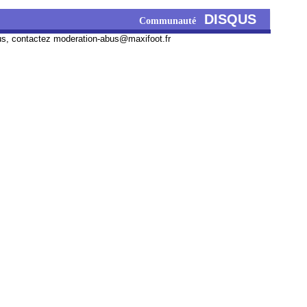
DISQUS
Communauté
us, contactez
moderation-abus@maxifoot.fr