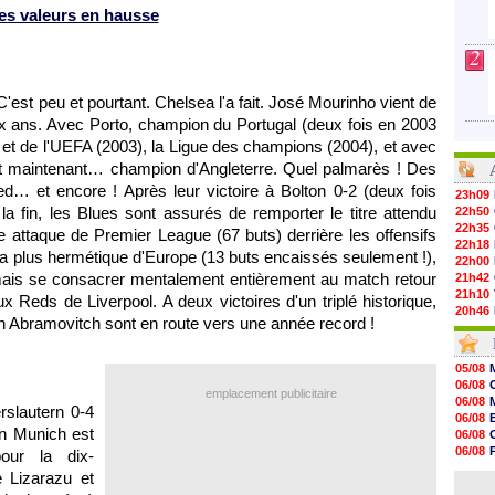
es valeurs en hausse
2
'est peu et pourtant. Chelsea l'a fait. José Mourinho vient de
x ans. Avec Porto, champion du Portugal (deux fois en 2003
 et de l'UEFA (2003), la Ligue des champions (2004), et avec
et maintenant… champion d'Angleterre. Quel palmarès ! Des
d… et encore ! Après leur victoire à Bolton 0-2 (deux fois
23h09
a fin, les Blues sont assurés de remporter le titre attendu
22h50
22h35
 attaque de Premier League (67 buts) derrière les offensifs
22h18
 la plus hermétique d'Europe (13 buts encaissés seulement !),
22h00
ais se consacrer mentalement entièrement au match retour
21h42
21h10
Reds de Liverpool. A deux victoires d'un triplé historique,
20h46
 Abramovitch sont en route vers une année record !
20h30
20h01
19h18
05/08
19h09
06/08
emplacement publicitaire
18h48
06/08
rslautern 0-4
18h37
06/08
18h29
rn Munich est
06/08
17h58
06/08
our la dix-
17h46
06/08
e Lizarazu et
17h32
06/08
17h16