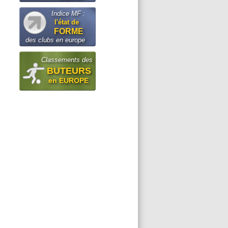
Indice MF :
l'état de
FORME
des clubs en europe
Classements des
BUTEURS
en EUROPE