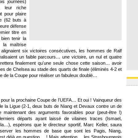
ois journées)
16h59
 leur riche
16h37
 pour plaire
16h33
16h27
ue (62 buts à
16h22
leure défense
mier titre en
bien tenir la
la maîtrise
alignaient six victoires consécutives, les hommes de Ralf
lisaient un faible parcours… une victoire, un nul et quatre
grettera finalement qu'une seule chose cette saison… avoir
s de Chelsea au stade des quarts de finale (éliminés 4-2 et
nale de la Coupe pour réaliser un fabuleux doublé…
fiés pour la prochaine Coupe de l'UEFA… Et oui ! Vainqueur des
de la Ligue (2-1, deux buts de Niang et Devaux contre un de
maintenant des arguments favorables pour (peut-être !)
erniers départs ayant laissé de vilaines traces (Ismael,
la…), espérons que le directeur sportif, Marc Keller, saura
onserver les hommes de base que sont les Pagis, Niang,
est déjà en question… ! Mais attention… les Strasbourgeois