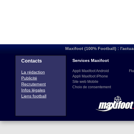
Maxifoot (100% Football) : l'actua
Services Maxifoot
Contacts
Appli Maxifoot Android
Flu
La rédaction
Appli Maxifoot iPhone
Publicité
Site web Mobile
Recrutement
Choix de consentement
Infos légales
Liens football