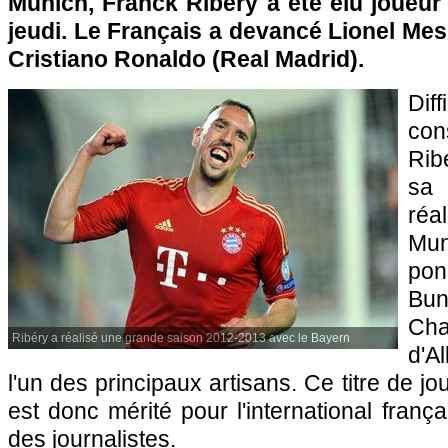
Munich, Franck Ribéry a été élu joueur
jeudi. Le Français a devancé Lionel Mes
Cristiano Ronaldo (Real Madrid).
Dif
con
Rib
sa
réa
Mu
pon
Bun
Cha
Ribéry a réalisé une grande saison 2012-2013 avec le Bayern
d'A
l'un des principaux artisans. Ce titre de 
est donc mérité pour l'international franç
des journalistes.