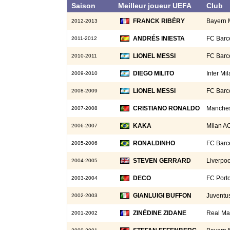
Saison
Meilleur joueur UEFA
Club
FRANCK RIBÉRY
Bayern 
2012-2013
ANDRÉS INIESTA
FC Barc
2011-2012
LIONEL MESSI
FC Barc
2010-2011
DIEGO MILITO
Inter Mi
2009-2010
LIONEL MESSI
FC Barc
2008-2009
CRISTIANO RONALDO
Manches
2007-2008
KAKA
Milan A
2006-2007
RONALDINHO
FC Barc
2005-2006
STEVEN GERRARD
Liverpo
2004-2005
DECO
FC Port
2003-2004
GIANLUIGI BUFFON
Juventu
2002-2003
ZINÉDINE ZIDANE
Real Ma
2001-2002