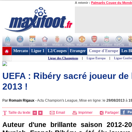
A retenir :
Palmarès Coupe du Mond
OM
PSG
Lyon
Lille
Monaco
Chelsea
Man Utd
Arsenal
Liverpool
ManCity
Ba
+ de clubs
Mercato
Ligue 1
L2/Coupes
Etranger
Coupe d'Europe
Les B
Ligue des Champions
|
Ligue Europa
|
Ligue Confe
UEFA : Ribéry sacré joueur de 
2013 !
Par
Romain Rigaux
-
Actu Champion's League, Mise en ligne: le
29/08/2013
à
1
Taille du texte:
Email
Imprimer
Partager:
Auteur d'une brillante saison 2012-2