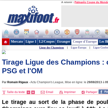
A retenir :
Palmarès Coupe du Mond
OM
PSG
Lyon
Lille
Monaco
Chelsea
Man Utd
Arsenal
Liverpool
ManCity
Ba
+ de clubs
Mercato
Ligue 1
L2/Coupes
Etranger
Coupe d'Europe
Les B
Ligue des Champions
|
Ligue Europa
|
Ligue Confe
Tirage Ligue des Champions : c
PSG et l'OM
Par
Romain Rigaux
-
Actu Champion's League, Mise en ligne: le
29/08/2013
à
0
Taille du texte:
Email
Imprimer
Partager:
Le tirage au sort de la phase de pou