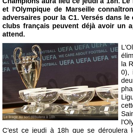
Champions aura lieu ce jeudi à 18h. Le
et
l'Olympique de Marseille
connaîtront
adversaires pour la C1. Versés dans le
clubs français peuvent déjà avoir un a
attend.
L'O
éli
la 
0),
deu
pha
Li
cet
Sa
Le tirage au sort débutera à 18h
l'O
C'est ce jeudi à 18h que se déroulera l