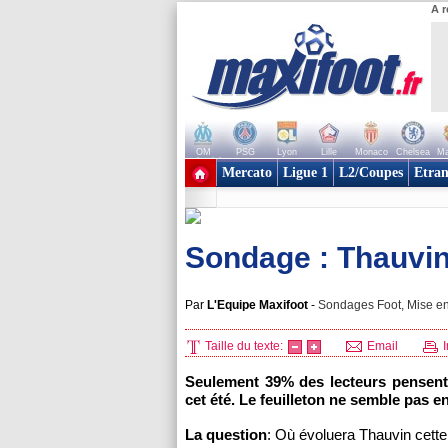
A r
OM
PSG
Lyon
Lille
Monaco
Chelsea
Ma
+ de clubs
Mercato
Ligue 1
L2/Coupes
Etran
Sondage : Thauvin 
Par
L'Equipe Maxifoot
-
Sondages Foot, Mise en
Taille du texte:
Email
I
Seulement 39% des lecteurs pensent 
cet été. Le feuilleton ne semble pas en
La question
: Où évoluera Thauvin cette