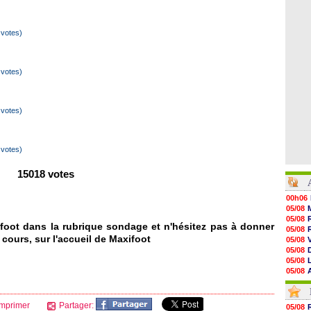
votes)
votes)
votes)
votes)
15018 votes
00h06
05/08
05/08
foot dans la rubrique sondage et n'hésitez pas à donner
05/08
 cours, sur l'accueil de Maxifoot
05/08
05/08
05/08
05/08
05/08
05/08
05/08
mprimer
Partager:
05/08