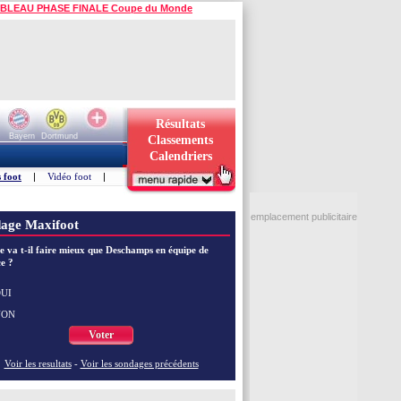
BLEAU PHASE FINALE Coupe du Monde
Résultats
Bayern
Dortmund
Classements
Calendriers
 foot
|
Vidéo foot
|
emplacement publicitaire
age Maxifoot
e va t-il faire mieux que Deschamps en équipe de
e ?
UI
NON
Voter
Voir les resultats
-
Voir les sondages précédents