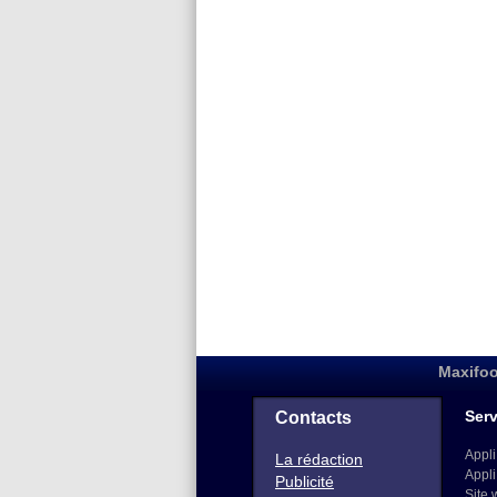
Maxifoo
Serv
Contacts
Appli
La rédaction
Appli
Publicité
Site 