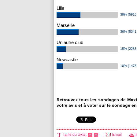
Lille
39% (5916 
Marseille
36% (5341 
Un autre club
15% (2283 
Newcastle
10% (1478 
Retrouvez tous les sondages de Maxi
votre avis et à voter sur le sondage en
Taille du texte:
Email
I