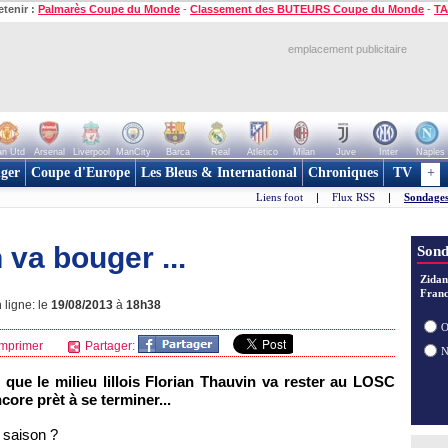
etenir :
Palmarès Coupe du Monde
-
Classement des BUTEURS Coupe du Monde
-
TA
emplacement publicitaire
n Utd
Arsenal
Liverpool
ManCity
Barca
Real
Atletico
Milan
Juve
Inter
Naples
ger
Coupe d'Europe
Les Bleus & International
Chroniques
TV
+
Liens foot
|
Flux RSS
|
Sondages
va bouger ...
Sond
Zidan
Franc
 ligne: le
19/08/2013
à
18h38
O
mprimer
Partager:
que le milieu lillois Florian Thauvin va rester au LOSC
core prèt à se terminer...
 saison ?