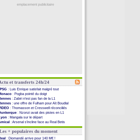
emplacement publicitaire
Actu et transferts 24h/24
PSG
: Luis Enrique satisfait malgré tout
Monaco
: Pogba pointé du doigt
Rennes
: Zabiri n'est pas fan de la L1
Rennes
: une offre de Fulham pour Aït Boudlal
VIDEO
: Thomasson et Cresswell réconciliés
Dunkerque
: Nzonzi avait des pistes en L1
Lyon
: Mangala sur le départ
Amical
: Arsenal s'incline face au Real Betis
Amical
: lourde défaite pour le PSG
Les + populaires du moment
Man City
: Maresca flou pour Reijnders
LdC
: Fenerbahçe prend une belle option
Real
: Diomandé arrive pour 140 M€ !