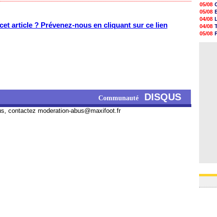
05/08
05/08
05/08
05/08
05/08
04/08
05/08
et article ? Prévenez-nous en cliquant sur ce lien
04/08
05/08
05/08
05/08
04/08
05/08
04/08
05/08
05/08
05/08
05/08
05/08
05/08
DISQUS
Communauté
us, contactez
moderation-abus@maxifoot.fr