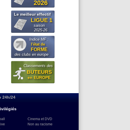
2026
Le meilleur effectif
LIGUE 1
saison
2025-26
Indice MF :
l'état de
FORME
des clubs en europe
Classements des
BUTEURS
en EUROPE
o 24h/24
ivilégiés
ball
Cinema et DVD
Live
Non au racisme
)