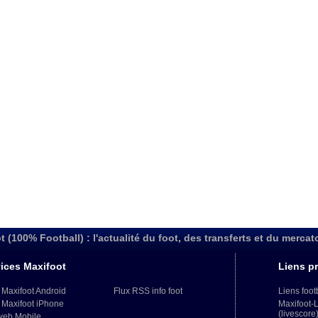
t (100% Football) : l'actualité du foot, des transferts et du mercat
ices Maxifoot
Liens pr
 Maxifoot Android
Flux RSS info foot
Liens foot
 Maxifoot iPhone
Maxifoot-
(livescore
web Mobile