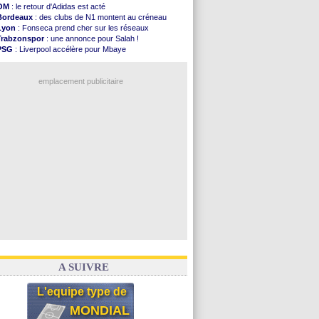
Al-Diriyah
: Mbemba arrive libre (officiel)
OM
: le retour d'Adidas est acté
Atletico
: le plan d'Alvarez à son retour
Bordeaux
: des clubs de N1 montent au créneau
Amical
: premier succès pour Brest
Lyon
: Fonseca prend cher sur les réseaux
VIDEO
: le joli but de Greenwood avec le Fener !
Trabzonspor
: une annonce pour Salah !
CdM 2030
: une promesse d'Infantino au Maroc ...
PSG
: Liverpool accélère pour Mbaye
PSG
: la compo pour le premier match amical
EdF
: Infantino complimente Mbappé
Newcastle
: Jaissle est le nouveau coach (off.)
Nice
: 3 joueurs écartés du groupe pro
Real
: une nouvelle offre pour Vinicius
emplacement publicitaire
Amical
: l'OM domine Al-Shahaniya
Monaco
: Cabral a prolongé (officiel)
Atletico
: Molina va signer à la Roma
Real
: Diomandé arrive pour 140 M€ !
Arsenal
: Havertz en veut encore plus
Voir les brèves précédentes
A SUIVRE
L'equipe type de
MONDIAL