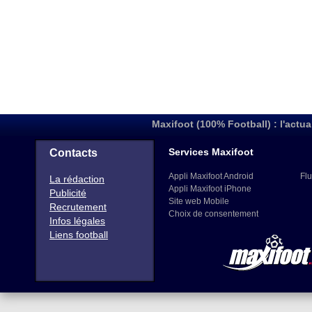
Maxifoot (100% Football) : l'actua
Services Maxifoot
Contacts
Appli Maxifoot Android
Flu
La rédaction
Appli Maxifoot iPhone
Publicité
Site web Mobile
Recrutement
Choix de consentement
Infos légales
Liens football