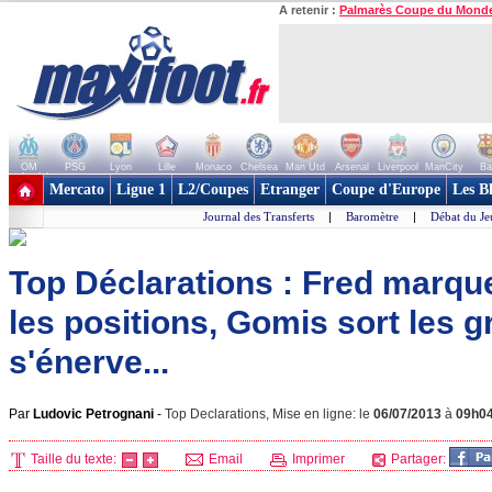
A retenir :
Palmarès Coupe du Mond
OM
PSG
Lyon
Lille
Monaco
Chelsea
Man Utd
Arsenal
Liverpool
ManCity
Ba
+ de clubs
Mercato
Ligue 1
L2/Coupes
Etranger
Coupe d'Europe
Les B
Journal des Transferts
|
Baromètre
|
Débat du Je
Top Déclarations : Fred marqu
les positions, Gomis sort les gr
s'énerve...
Par
Ludovic Petrognani
-
Top Declarations, Mise en ligne: le
06/07/2013
à
09h0
Taille du texte:
Email
Imprimer
Partager: