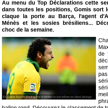
Au menu du Top Déclarations cette se
dans toutes les positions, Gomis sort le
claque la porte au Barça, l'agent d'A
Ménès et les sosies brésiliens... Dé
choc de la semaine.
Ch
Max
de 
dé
sem
pa
sé
sér
mei
En pleine bourre, Fred arrive à mettre un but même en étant allongé
phr
ballon rond. Découvrez le classement de to