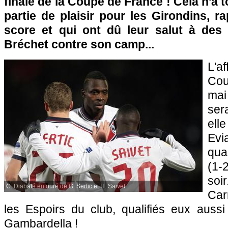
finale de la Coupe de France ! Cela n'a 
partie de plaisir pour les Girondins, 
score et qui ont dû leur salut à des
Bréchet contre son camp...
L'af
Cou
mai
ser
ell
Ev
qual
(1-
soi
C. Diabaté entouré de G. Sertic et H. Saivet
Car
les Espoirs du club, qualifiés eux aussi
Gambardella !