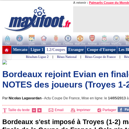
A retenir :
Palmarès Coupe du Mond
OM
PSG
Lyon
Lille
Monaco
Chelsea
Man Utd
Arsenal
Liverpool
ManCity
Ba
+ de clubs
Mercato
Ligue 1
L2/Coupes
Etranger
Coupe d'Europe
Les B
Résultats Ligue 2
|
Résus National
|
Résus Coupe de France
|
Rés
Bordeaux rejoint Evian en finale
NOTES des joueurs (Troyes 1-
Par
Nicolas Lagavardan
-
Actu Coupe De France, Mise en ligne: le
14/05/2013
Taille du texte:
Email
Imprimer
Partager:
Bordeaux
s'est imposé à Troyes (1-2) ma