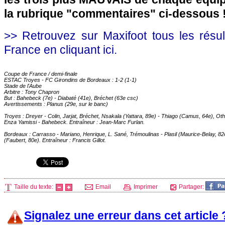
la rubrique "commentaires" ci-dessous 
>> Retrouvez sur Maxifoot tous les résu
France en cliquant ici.
Coupe de France / demi-finale
ESTAC Troyes - FC Girondins de
Bordeaux
: 1-2 (1-1)
Stade de l'Aube
Arbitre : Tony Chapron
But : Bahebeck (7e) - Diabaté (41e), Bréchet (63e csc)
Avertissements : Planus (29e, sur le banc)
Troyes : Dreyer - Colin, Jarjat, Bréchet, Nsakala (Yattara, 89e) - Thiago (Camus, 64e), Ot
Enza Yamissi - Bahebeck. Entraîneur : Jean-Marc Furlan.
Bordeaux
: Carrasso - Mariano, Henrique, L. Sané, Trémoulinas - Plasil (Maurice-Belay, 82e
(Faubert, 80e). Entraîneur : Francis Gillot.
Taille du texte:
Email
Imprimer
Partager:
Signalez une erreur dans cet article