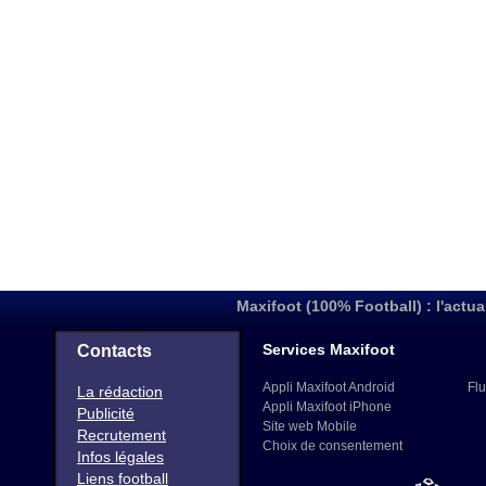
Maxifoot (100% Football) : l'actua
Services Maxifoot
Contacts
Appli Maxifoot Android
Flu
La rédaction
Appli Maxifoot iPhone
Publicité
Site web Mobile
Recrutement
Choix de consentement
Infos légales
Liens football