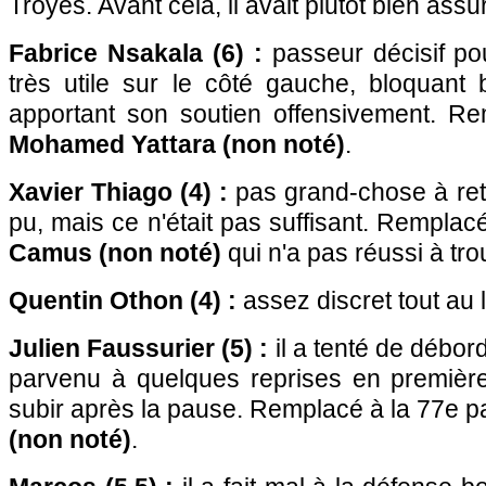
Troyes. Avant cela, il avait plutôt bien ass
Fabrice Nsakala (6) :
passeur décisif po
très utile sur le côté gauche, bloquant 
apportant son soutien offensivement. R
Mohamed Yattara (non noté)
.
Xavier Thiago (4) :
pas grand-chose à reteni
pu, mais ce n'était pas suffisant. Remplac
Camus (non noté)
qui n'a pas réussi à tr
Quentin Othon (4) :
assez discret tout au 
Julien Faussurier (5) :
il a tenté de débord
parvenu à quelques reprises en premièr
subir après la pause. Remplacé à la 77e p
(non noté)
.