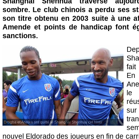
Shanghai Shenhua traverse aujour
sombre. Le club chinois a perdu ses st
son titre obtenu en 2003 suite à une af
Amende et points de handicap font ég
sanctions.
De
Sha
fai
En 
Ane
le 
réu
su
tra
Drogba et Anelka ont quitté le Shanghai Shenhua cet hiver
se
nouvel Eldorado des joueurs en fin de carriè