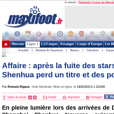
A retenir :
Palmarès Coupe du Mond
OM
PSG
Lyon
Lille
Monaco
Chelsea
Man Utd
Arsenal
Liverpool
ManCity
Ba
+ de clubs
Mercato
Ligue 1
L2/Coupes
Etranger
Coupe d'Europe
Les B
Actualité
|
Résultats & Classement
|
Buteurs
|
Calendrier
|
Equipe
Affaire : après la fuite des sta
Shenhua perd un titre et des po
Par
Romain Rigaux
-
Actu Générale, Mise en ligne: le
18/02/2013
à
21h59
Taille du texte:
Email
Imprimer
Partager:
En pleine lumière lors des arrivées de 