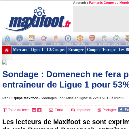
A retenir :
Palmarès Coupe du Mond
OM
PSG
Lyon
Lille
Monaco
Chelsea
Man Utd
Arsenal
Liverpool
ManCity
Ba
+ de clubs
Mercato
Ligue 1
L2/Coupes
Etranger
Coupe d'Europe
Les B
Sondage : Domenech ne fera p
entraîneur de Ligue 1 pour 53%
Par
L'Equipe Maxifoot
-
Sondages Foot, Mise en ligne: le
22/01/2013
à
09h55
Taille du texte:
Email
Imprimer
Partager:
Les lecteurs de Maxifoot se sont exprimé