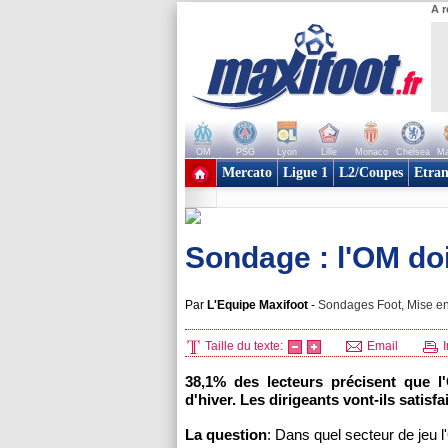
A r
OM
PSG
Lyon
Lille
Monaco
Chelsea
Ma
+ de clubs
Mercato
Ligue 1
L2/Coupes
Etran
Sondage : l'OM doi
Par
L'Equipe Maxifoot
-
Sondages Foot, Mise en
Taille du texte:
Email
I
38,1% des lecteurs précisent que l
d'hiver. Les dirigeants vont-ils satisf
La question
: Dans quel secteur de jeu l'