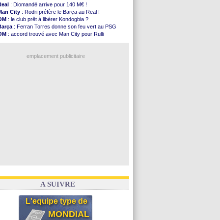
OM
: Lucas Perri a été approché
Real
: Diomandé arrive pour 140 M€ !
PSG
: le coach de l'Ajax insiste pour Godts
Man City
: Rodri préfère le Barça au Real !
PSG
: une 2e offre en préparation pour Godts
OM
: le club prêt à libérer Kondogbia ?
Francfort
: Dina Ebimbe signe à Schalke (off.)
Barça
: Ferran Torres donne son feu vert au PSG
Strasbourg
: Saïdou Sow prêté à Nantes (off.)
OM
: accord trouvé avec Man City pour Rulli
Monaco
: Filipe Luis aimerait garder Balogun
PSG
: l'étonnante rumeur Gusto
Dortmund
: Newcastle est prévenu pour Nmecha
PSG
: Luis Enrique satisfait malgré tout
Barça
: première offre à 45 M€ pour Rodri ?
emplacement publicitaire
Argentine
: le soutien très appuyé à Infantino
Tottenham
: Van de Ven va prolonger
Barça
: l'agent de Rodri confirme !
FIFA
: la CAF soutient Infantino
CdM 2030
: Rubiales charge Infantino et ...
Voir les brèves précédentes
A SUIVRE
L'equipe type de
MONDIAL