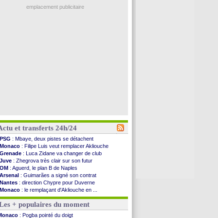
emplacement publicitaire
Actu et transferts 24h/24
PSG
: Mbaye, deux pistes se détachent
Monaco
: Filipe Luis veut remplacer Akliouche
Grenade
: Luca Zidane va changer de club
Juve
: Zhegrova très clair sur son futur
OM
: Aguerd, le plan B de Naples
Arsenal
: Guimarães a signé son contrat
Nantes
: direction Chypre pour Duverne
Monaco
: le remplaçant d'Akliouche en ...
Man Utd
: Bayindir signe au Celta (officiel)
Les + populaires du moment
Man City
: Enzo Fernandez pour l'après-Rodri ?
Naples
: l'option Monaco pour Lukaku !
Monaco
: Pogba pointé du doigt