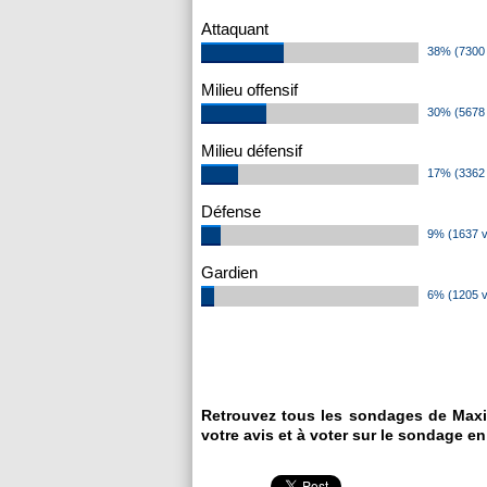
Attaquant
38% (7300 
Milieu offensif
30% (5678 
Milieu défensif
17% (3362 
Défense
9% (1637 v
Gardien
6% (1205 v
Retrouvez tous les sondages de Maxi
votre avis et à voter sur le sondage en