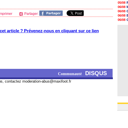
11h10
05/08
10h52
06/08
10h33
06/08
mprimer
Partager:
10h12
06/08
10h09
06/08
10h05
06/08
09h44
06/08
et article ? Prévenez-nous en cliquant sur ce lien
09h24
09h06
08h44
08h22
06/08
06/08
DISQUS
Communauté
us, contactez
moderation-abus@maxifoot.fr