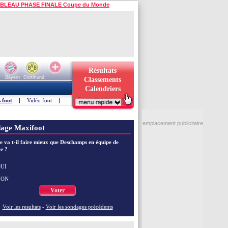
BLEAU PHASE FINALE Coupe du Monde
Résultats
Bayern
Dortmund
Classements
Calendriers
 foot
|
Vidéo foot
|
emplacement publicitaire
age Maxifoot
e va t-il faire mieux que Deschamps en équipe de
e ?
UI
NON
Voter
Voir les resultats
-
Voir les sondages précédents