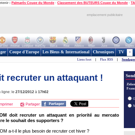
etenir :
Palmarès Coupe du Monde
-
Classement des BUTEURS Coupe du Monde
-
TA
emplacement publicitaire
n Utd
Arsenal
Liverpool
ManCity
Barca
Real
Atletico
Milan
Juve
Inter
Naples
ger
Coupe d'Europe
Les Bleus & International
Chroniques
TV
+
Liens foot
|
Flux RSS
|
Sondages
t recruter un attaquant !
Sond
Zidan
Franc
 ligne: le
27/12/2012
à
17h02
O
mprimer
Partager:
'OM doit recruter un attaquant en priorité au mercato
aire le souhait des supporters ?
OM a-t-il le plus besoin de recruter cet hiver ?