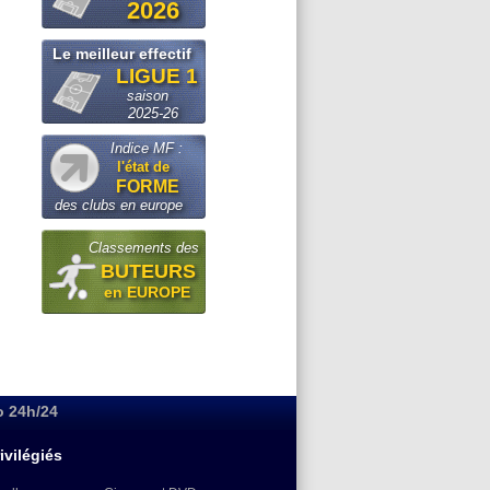
2026
Le meilleur effectif
LIGUE 1
saison
2025-26
Indice MF :
l'état de
FORME
des clubs en europe
Classements des
BUTEURS
en EUROPE
o 24h/24
ivilégiés