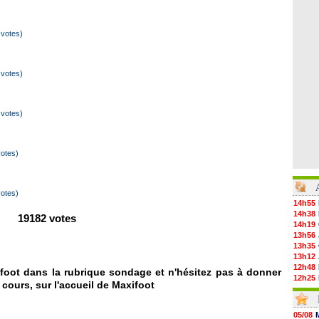
votes)
votes)
votes)
otes)
otes)
14h55
14h38
19182 votes
14h19
13h56
13h35
13h12
12h48
foot dans la rubrique sondage et n'hésitez pas à donner
12h25
 cours, sur l'accueil de Maxifoot
12h06
11h53
11h31
05/08