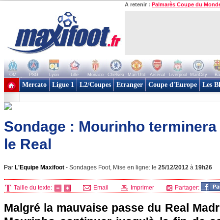
A retenir :
Palmarès Coupe du Mond
OM
PSG
Lyon
Lille
Monaco
Chelsea
Man Utd
Arsenal
Liverpool
ManCity
Ba
+ de clubs
Mercato
Ligue 1
L2/Coupes
Etranger
Coupe d'Europe
Les B
Sondage : Mourinho terminera 
le Real
Par
L'Equipe Maxifoot
-
Sondages Foot, Mise en ligne: le
25/12/2012
à
19h26
Taille du texte:
Email
Imprimer
Partager:
Malgré la mauvaise passe du Real Madr