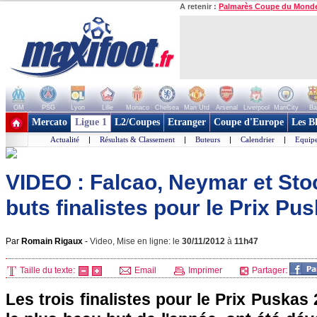
A retenir :
Palmarès Coupe du Mond
OM
PSG
Lyon
Lille
Monaco
Chelsea
Man Utd
Arsenal
Liverpool
ManCity
Ba
+ de clubs
Mercato
Ligue 1
L2/Coupes
Etranger
Coupe d'Europe
Les B
Actualité
|
Résultats & Classement
|
Buteurs
|
Calendrier
|
Equipe
VIDEO : Falcao, Neymar et Stoc
buts finalistes pour le Prix Pu
Par
Romain Rigaux
-
Video, Mise en ligne: le
30/11/2012
à
11h47
Taille du texte:
Email
Imprimer
Partager:
Les trois finalistes pour le Prix Puska