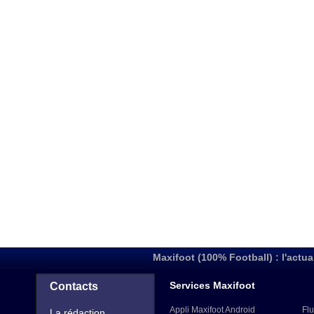
Maxifoot (100% Football) : l'actua
Services Maxifoot
Contacts
Appli Maxifoot Android
Flu
La rédaction